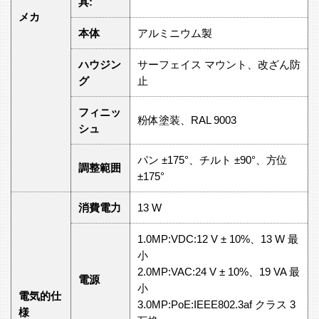
具:
メカ
本体
アルミニウム製
ハウジン
サーフェイス マウント、改ざん防
グ
止
フィニッ
粉体塗装、RAL 9003
シュ
パン ±175°、チルト ±90°、方位
調整範囲
±175°
消費電力
13 W
1.0MP:VDC:12 V ± 10%、13 W 最
小
2.0MP:VAC:24 V ± 10%、19 VA 最
電源
小
電気的仕
3.0MP:PoE:IEEE802.3af クラス 3
様