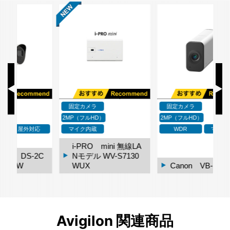
固定カメラ
固定カメラ
2MP（フルHD）
2MP（フルHD）
2M
応
マイク内蔵
WDR
マイク内蔵
i-PRO mini 無線LA
2C
Nモデル WV-S7130
WUX
Canon VB-S910F
Avigilon 関連商品