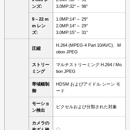
ンズ:
3.0MP:32°～ 98°
9 – 22 m
1.0MP:14°～ 29°
m レン
2.0MP:14°～ 29°
ズ:
3.0MP:15°～ 31°
H.264 (MPEG-4 Part 10/AVC)、M
圧縮
otion JPEG
ストリー
マルチストリーミング H.264 / Mo
ミング
tion JPEG
帯域幅制
HDSM およびアイドル シーン モ
御
ード
モーショ
ピクセルおよび分類された対象
ン検出
カメラの
改ざん検
〇