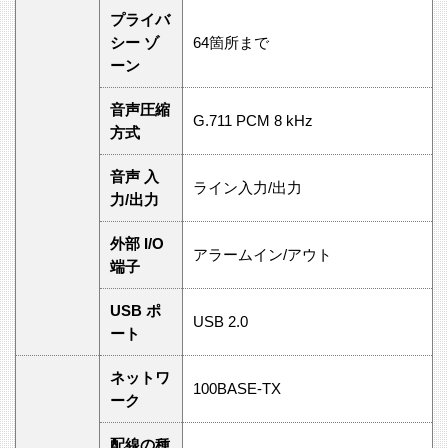
プライバ
シー ゾ
64箇所まで
ーン
音声圧縮
G.711 PCM 8 kHz
方式
音声 入
ライン入力/出力
力/出力
外部 I/O
アラームイン/アウト
端子
USB ポ
USB 2.0
ート
ネットワ
100BASE-TX
ーク
配線の種