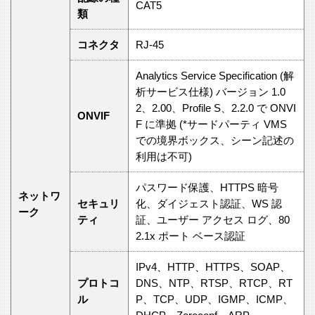
CAT5
類
コネクタ
RJ-45
Analytics Service Specification (解
析サービス仕様) バージョン 1.0
2、2.00、Profile S、2.2.0 で ONVI
ONVIF
F に準拠 (*サードパーティ VMS
での境界ボックス、シーン記述の
利用は不可)
パスワード保護、HTTPS 暗号
ネットワ
セキュリ
化、ダイジェスト認証、WS 認
ーク
ティ
証、ユーザー アクセス ログ、80
2.1x ポート ベース認証
IPv4、HTTP、HTTPS、SOAP、
プロトコ
DNS、NTP、RTSP、RTCP、RT
ル
P、TCP、UDP、IGMP、ICMP、