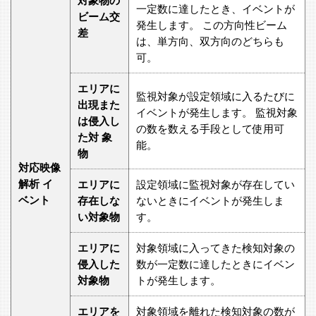
対象物の
一定数に達したとき、イベントが
ビーム交
発生します。 この方向性ビーム
差
は、単方向、双方向のどちらも
可。
エリアに
監視対象が設定領域に入るたびに
出現また
イベントが発生します。 監視対象
は侵入し
の数を数える手段として使用可
た対 象
能。
物
対応映像
解析 イ
エリアに
設定領域に監視対象が存在してい
ベント
存在しな
ないときにイベントが発生しま
い対象物
す。
エリアに
対象領域に入ってきた検知対象の
侵入した
数が一定数に達したときにイベン
対象物
トが発生します。
エリアを
対象領域を離れた検知対象の数が