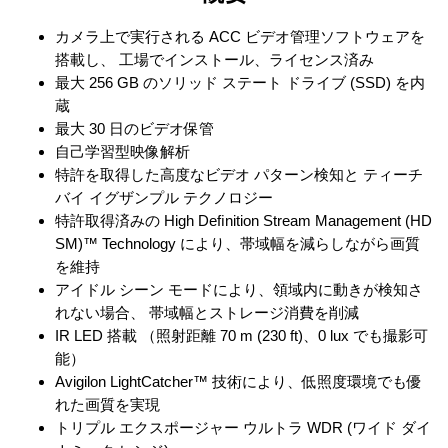
カメラ上で実行される ACC ビデオ管理ソフトウェアを
搭載し、 工場でインストール、ライセンス済み
最大 256 GB のソリッド ステート ドライブ (SSD) を内
蔵
最大 30 日のビデオ保管
自己学習型映像解析
特許を取得した高度なビデオ パターン検知と ティーチ
バイ イグザンプル テクノロジー
特許取得済みの High Deﬁnition Stream Management (HD
SM)™ Technology により、帯域幅を減らしながら画質
を維持
アイドル シーン モードにより、領域内に動きが検知さ
れない場合、 帯域幅とストレージ消費を削減
IR LED 搭載 （照射距離 70 m (230 ft)、0 lux でも撮影可
能）
Avigilon LightCatcher™ 技術により、低照度環境でも優
れた画質を実現
トリプル エクスポージャー ウルトラ WDR (ワイド ダイ