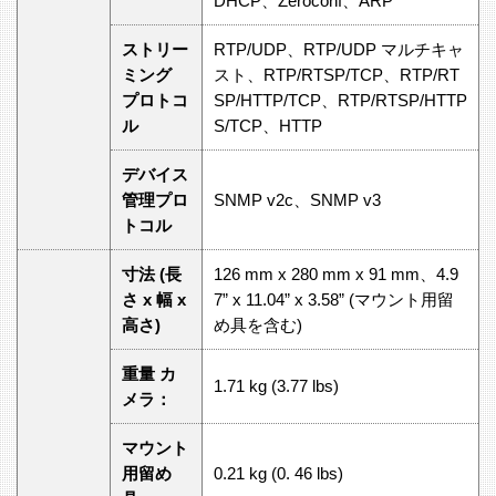
DHCP、Zeroconf、ARP
ストリー
RTP/UDP、RTP/UDP マルチキャ
ミング
スト、RTP/RTSP/TCP、RTP/RT
プロトコ
SP/HTTP/TCP、RTP/RTSP/HTTP
ル
S/TCP、HTTP
デバイス
管理プロ
SNMP v2c、SNMP v3
トコル
寸法 (長
126 mm x 280 mm x 91 mm、4.9
さ x 幅 x
7” x 11.04” x 3.58” (マウント用留
高さ)
め具を含む)
重量 カ
1.71 kg (3.77 lbs)
メラ：
マウント
用留め
0.21 kg (0. 46 lbs)