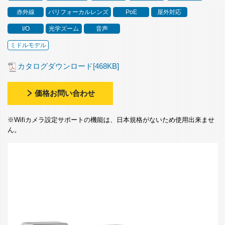
赤外線
バリフォーカルレンズ
PoE
屋外対応
I/O
光学ズーム
音声
ミドルモデル
カタログダウンロード[468KB]
価格お問い合わせ
※Wifiカメラ設定サポートの機能は、日本規格がないため使用出来ませ
ん。