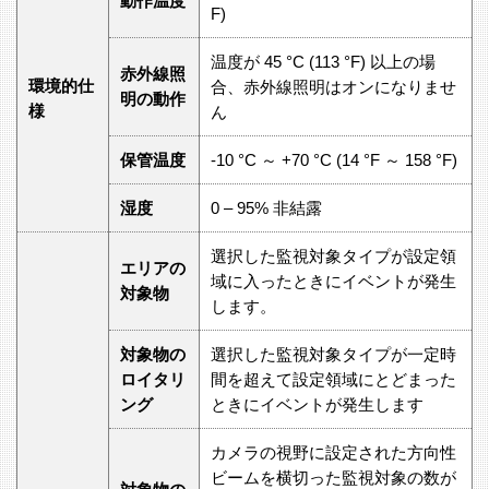
動作温度
F)
温度が 45 °C (113 °F) 以上の場
赤外線照
環境的仕
合、赤外線照明はオンになりませ
明の動作
様
ん
保管温度
-10 °C ～ +70 °C (14 °F ～ 158 °F)
湿度
0 – 95% 非結露
選択した監視対象タイプが設定領
エリアの
域に入ったときにイベントが発生
対象物
します。
対象物の
選択した監視対象タイプが一定時
ロイタリ
間を超えて設定領域にとどまった
ング
ときにイベントが発生します
カメラの視野に設定された方向性
ビームを横切った監視対象の数が