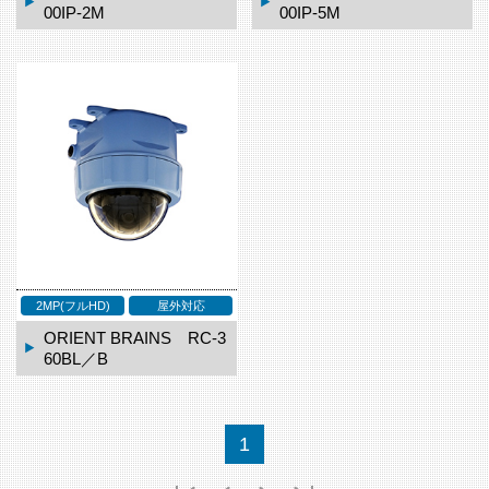
00IP-2M
00IP-5M
2MP(フルHD)
屋外対応
ORIENT BRAINS RC-3
60BL／B
1