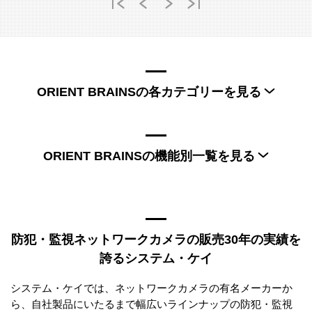
ORIENT BRAINSの各カテゴリーを見る
ORIENT BRAINS防爆カメラ
ORIENT BRAINSの機能別一覧を見る
ORIENT BRAINS（2MP（フルHD））
ORIENT BRAINS（5MP～）
ORIENT BRAINS（デイナイト）
防犯・監視ネットワークカメラの販売30年の実績を
ORIENT BRAINS（バリフォーカルレンズ）
誇るシステム・ケイ
ORIENT BRAINS（PoE）
ORIENT BRAINS（屋外対応）
システム・ケイでは、ネットワークカメラの有名メーカーか
ORIENT BRAINS（パン・チルト）
ら、自社製品にいたるまで幅広いラインナップの防犯・監視