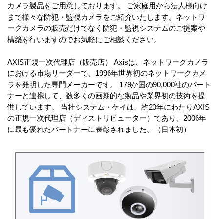
カメラ製品をご用意しております。 ご家庭用から法人様向け
ORIENT BRAINS（光学ズーム）
まで様々な防犯・監視カメラをご紹介いたします。ネットワ
ORIENT BRAINS（オートフォーカス）
ークカメラの販売だけでなく防犯・監視システムのご提案や
構築を行いますのでお気軽にご相談ください。
AXIS正規一次代理店（販売店） Axisは、ネットワークカメラ
における市場リーダーで、1996年世界初のネットワークカメ
ラを発明した専門メーカーです。 179か国の90,000社のパート
ナーと連携して、数多くの画期的な製品や業界初の技術を提
供しています。 当社システム・ケイは、約20年にわたりAXIS
の正規一次代理店（ディストリビューター）であり、2006年
に最も優れたパートナーに表彰されました。（日本初）