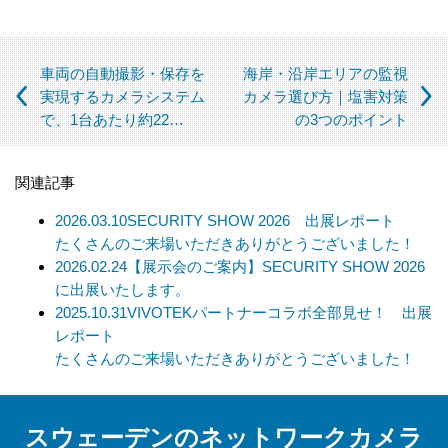
③ 個人情報の保護に関する法律及びJISQ：15001によって認め
られている場合
（この場合においても、適切な社内手続を経て行います）
車両の自動撮影・保存を
海岸・沿岸エリアの監視
【個人情報の取扱いを委託する場合について】
実現するカメラシステム
カメラ選び方｜塩害対策
で、1台あたり約22…
の3つのポイント
当社は、利用目的の達成に必要な範囲内において個人情報の取
扱いを第三者に委託する場合があります。この場合、法令及び
当社の基準に従って委託先を選定し、機密保持契約を締結しま
関連記事
す。委託先に対しては個人情報の適切な取扱いを監督指導しま
す。
2026.03.10
SECURITY SHOW 2026 出展レポート
たくさんのご来場いただきありがとうございました！
【個人情報の開示等の請求について】
2026.02.24
【展示会のご案内】SECURITY SHOW 2026
当社は、開示対象個人情報の「利用目的の通知」「開示」「訂
に出展いたします。
正、追加、削除」「利用又は提供の拒否」の請求に応じており
2025.10.31
VIVOTEKパートナーコラボ全部見せ！ 出展
ます。
レポート
上記事項を請求される場合は、当社「個人情報窓口」までお知
たくさんのご来場いただきありがとうございました！
らせください。
【個人情報提供の任意性及びその結果について】
スウェーデンのネットワークカメラ