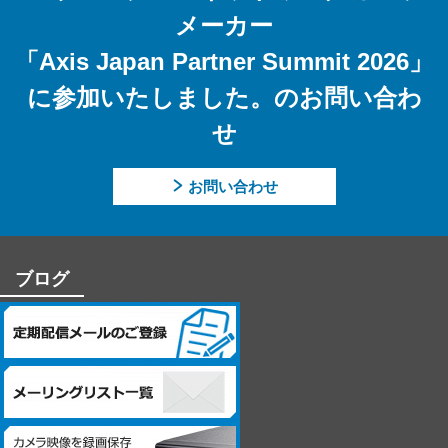
当社への個人情報の提供については本人の任意です。ただし、
メーカー
提供頂けない個人情報の種類によっては、【個人情報の利用目
的】に記載した業務ができない場合があります。
「Axis Japan Partner Summit 2026」
【個人情報に関するお問合せ先】
に参加いたしました。のお問い合わ
「開示等のご請求」「苦情・お問合せ」「個人情報保護方針」
せ
に関するお問合せは下記の窓口にお願いします。
－個人情報に関するお問合せ先－
お問い合わせ
〒060-0807 北海道札幌市北区北7条西4丁目1番地2 KDX札幌ビル
7F
株式会社システム・ケイ 「個人情報窓口」
TEL：011-299-4416
ブログ
個人情報保護管理者：管理本部 駒場 諭