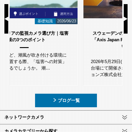
/23
お知らせ
2026/06/12
スウェーデンのネットワークカメラメーカー
「Axis Japan Partner Summit 2026」に参加
いたしました。
2026年5月29日(金)に、グランドニッコー東京
台場にて開催されたアクシスコミュニケーシ
ョンズ株式会社主催「A…
ブログ一覧
ネットワークカメラ
カメラカテゴリーから探す