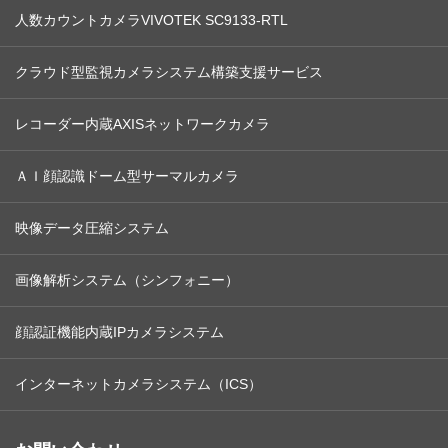
人数カウント
カメラ
VIVOTEK SC9133-RTL
クラウド型監視カメラシステム
構築支援サービス
レコーダー内蔵
AXIS
ネットワークカメラ
ＡＩ顔認識ドーム型
サーマルカメラ
映像データ
圧縮システム
画像解析
システム
（シンフォニー）
顔認証機能内蔵
IPカメラシステム
インターネット
カメラシステム
（ICS）