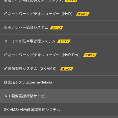
オススメ
ネットワーク
ビデオ
レコーダー
（NVR）
オススメ
車両
ナンバー
認識
システム
オススメ
ターミナル
駐車場
管理
システム
オススメ
ネットワーク
ビデオ
レコーダー
（NVR-Pro）
オススメ
映像管理
システム
（SK VMS）
オススメ
顔認識システム
SenseNebula
ＡＩ画像認識
構築サービス
SK VMS+AI画像認識
連動システム