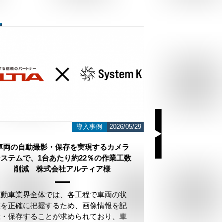
導入事例
2026/05/29
車両の自動撮影・保存を実現するカメラ
ステムで、1台あたり約22％の作業工数
削減 株式会社アルティア様
こんにちは！ 
AI画像認識シ
自動車業界全体では、各工程で車両の状
す。 今回は監
態を正確に把握するため、画像情報を記
録・保存することが求められており、車