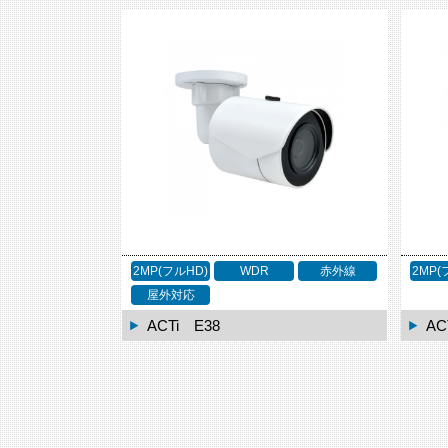
2MP(フルHD)
WDR
赤外線
2MP(
屋外対応
ACTi E38
AC