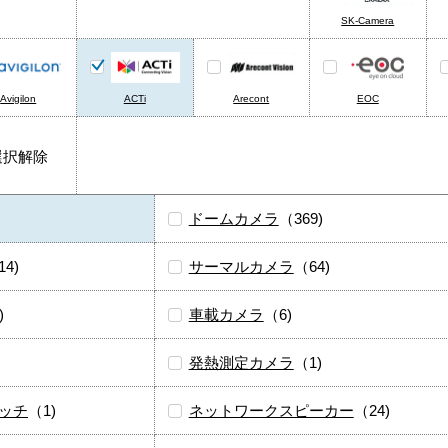
SK-Camera
Avigilon
ACTi
Arecont
EOC
選択解除
ドームカメラ
（369)
14)
サーマルカメラ
（64)
)
車載カメラ
（6)
発熱測定カメラ
（1)
ッチ
（1)
ネットワークスピーカー
（24)