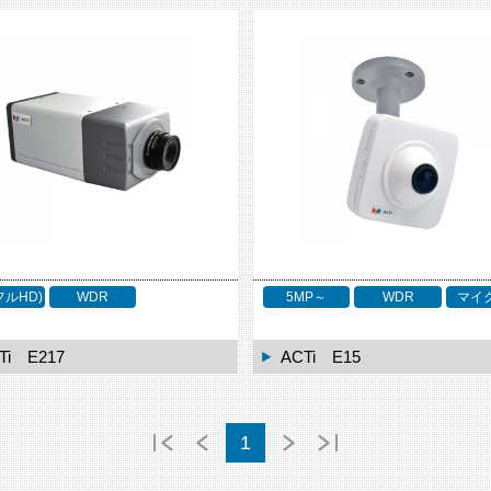
フルHD)
WDR
5MP～
WDR
マイ
Ti E217
ACTi E15
1