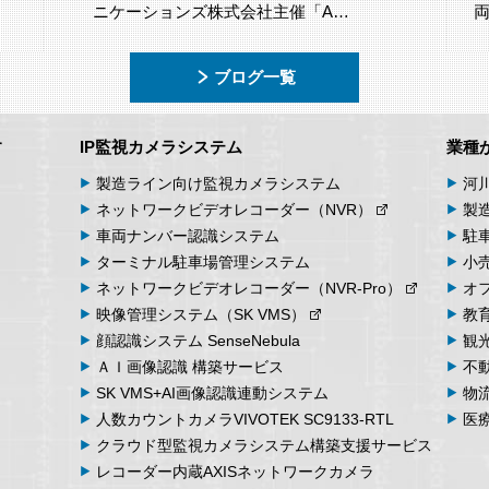
ニケーションズ株式会社主催「A…
ブログ一覧
す
IP監視カメラシステム
業種
製造ライン向け
監視カメラシステム
河
ネットワーク
ビデオ
レコーダー
（NVR）
製
車両
ナンバー
認識
システム
駐
ターミナル
駐車場
管理
システム
小
ネットワーク
ビデオ
レコーダー
（NVR-Pro）
オ
映像管理
システム
（SK VMS）
教
顔認識システム
SenseNebula
観
ＡＩ画像認識
構築サービス
不
SK VMS+AI画像認識
連動システム
物
人数カウント
カメラ
VIVOTEK SC9133-RTL
医
クラウド型監視カメラシステム
構築支援サービス
レコーダー内蔵
AXIS
ネットワークカメラ