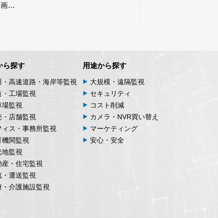
両画…
から探す
用途から探す
川・高速道路・海岸等監視
大規模・遠隔監視
造・工場監視
セキュリティ
車場監視
コスト削減
売・店舗監視
カメラ・NVR買い替え
フィス・事務所監視
マーケティング
育機関監視
安心・安全
光地監視
動産・住宅監視
流・運送監視
療・介護施設監視