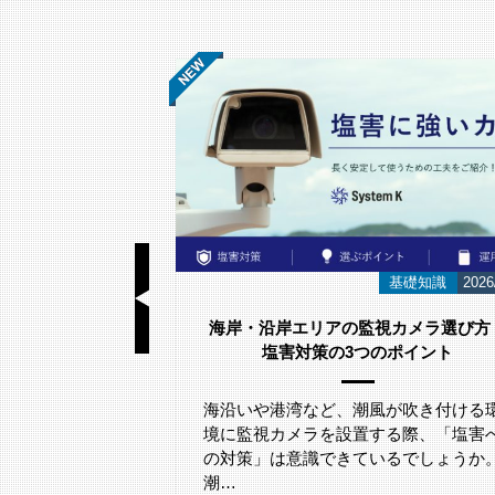
導入事例
2026/07/01
基礎知識
2026
よる粉体表面の凹
海岸・沿岸エリアの監視カメラ選び方
ステム【製造・食
塩害対策の3つのポイント
け】
海沿いや港湾など、潮風が吹き付ける
ようなお客様におすす
境に監視カメラを設置する際、「塩害
工場 ✓ 粉体、粒
の対策」は意識できているでしょうか
食…
潮…