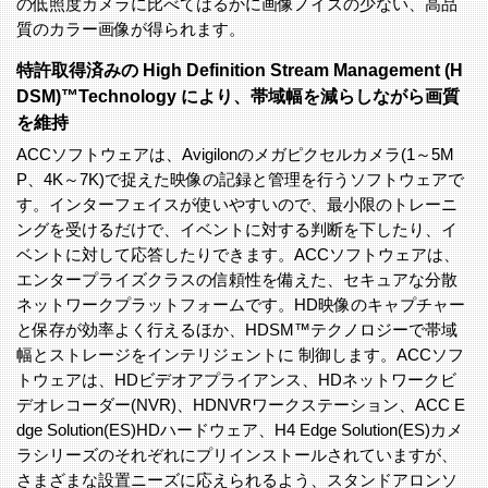
の低照度カメラに比べてはるかに画像ノイズの少ない、高品
質のカラー画像が得られます。
特許取得済みの High Definition Stream Management (H
DSM)™Technology により、帯域幅を減らしながら画質
を維持
ACCソフトウェアは、Avigilonのメガピクセルカメラ(1～5M
P、4K～7K)で捉えた映像の記録と管理を行うソフトウェアで
す。インターフェイスが使いやすいので、最小限のトレーニ
ングを受けるだけで、イベントに対する判断を下したり、イ
ベントに対して応答したりできます。ACCソフトウェアは、
エンタープライズクラスの信頼性を備えた、セキュアな分散
ネットワークプラットフォームです。HD映像のキャプチャー
と保存が効率よく行えるほか、HDSM™テクノロジーで帯域
幅とストレージをインテリジェントに 制御します。ACCソフ
トウェアは、HDビデオアプライアンス、HDネットワークビ
デオレコーダー(NVR)、HDNVRワークステーション、ACC E
dge Solution(ES)HDハードウェア、H4 Edge Solution(ES)カメ
ラシリーズのそれぞれにプリインストールされていますが、
さまざまな設置ニーズに応えられるよう、スタンドアロンソ