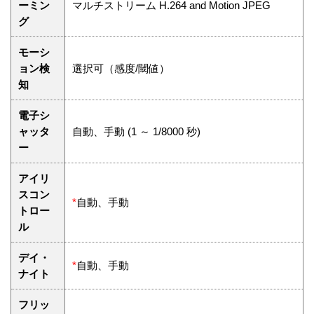
ーミン
マルチストリーム H.264 and Motion JPEG
グ
モーシ
ョン検
選択可（感度/閾値）
知
電子シ
ャッタ
自動、手動 (1 ～ 1/8000 秒)
ー
アイリ
スコン
*
自動、手動
トロー
ル
デイ・
*
自動、手動
ナイト
フリッ