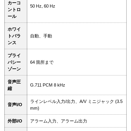
カーコ
50 Hz, 60 Hz
ントロ
ール
ホワイ
トバラ
自動、手動
ンス
プライ
バシー
64 箇所まで
ゾーン
音声圧
G.711 PCM 8 kHz
縮
ラインレベル入力/出力、A/V ミニジャック (3.5
音声I/O
mm)
外部I/O
アラーム入力、アラーム出力