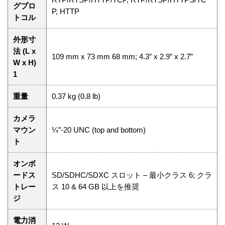
グプロ
P, HTTP
トコル
外形寸
法 (L x
109 mm x 73 mm 68 mm; 4.3” x 2.9” x 2.7”
W x H)
1
重量
0.37 kg (0.8 lb)
カメラ
マウン
¼”-20 UNC (top and bottom)
ト
オンボ
ードス
SD/SDHC/SDXC スロット – 最小クラス 6; クラ
トレー
ス 10 & 64 GB 以上を推奨
ジ
電力消