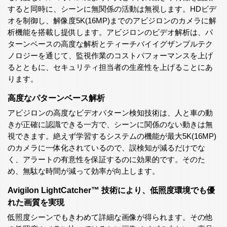
すると同時に、シーンに無関係の活動は無視します。HDビデ
オを制御し、解像度5K(16MP)までのアビジロンのカメラに解
析機能を搭載し提供します。アビジロンのビデオ解析は、パ
ターンベースの高度な解析とティーチバイイグザンプルテク
ノロジーを通じて、監視作業のコストパフォーマンスを上げ
るとともに、セキュリティ担当者の生産性を上げることにあ
ります。
高度なパターンベース解析
アビジロンの高度なビデオパターン検知技術は、人と車の動
きが正確に認識できる一方で、シーンに関係のない動きは無
視できます。絶えず学習するシステムの機能が最大5K(16MP)
のカメラに一体化されているので、誤検知が減るだけでな
く、アラートの有意性を保証するのに効果的です。そのた
め、無駄な時間が減って効率が向上します。
Avigilon LightCatcher™ 技術により、低照度環境でも優
れた画質を実現
低照度シーンでもきわめて詳細な画像が得られます。その他