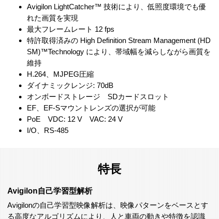
Avigilon LightCatcher™ 技術により、低照度環境でも優
れた画質を実現
最大フレームレート 12 fps
特許取得済みの High Definition Stream Management (HD
SM)™Technology により、帯域幅を減らしながら画質を
維持
H.264、MJPEG圧縮
ダイナミックレンジ: 70dB
オンボードストレージ SDカードスロット
EF、EF-Sマウントレンズの選択が可能
PoE VDC: 12 V VAC: 24 V
I/O、RS-485
特長
Avigilon自己学習型解析
Avigilonの自己学習型映像解析は、映像パターンをベースとす
る高度なアルゴリズムにより、人と車両の動きや特徴を認識