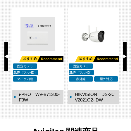
固定カメラ
固定カメラ
2MP（フルHD）
2MP（フルHD）
2M
応
マイク内蔵
WDR
マイク内蔵
i-PRO mini 無線LA
2C
Nモデル WV-S7130
WUX
Canon VB-S910F