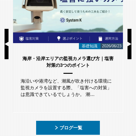
/01
基礎知識
2026/06/23
海岸・沿岸エリアの監視カメラ選び方｜塩害
対策の3つのポイント
海沿いや港湾など、潮風が吹き付ける環境に
監視カメラを設置する際、「塩害への対策」
は意識できているでしょうか。 潮…
ブログ一覧