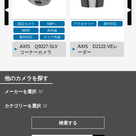
固定カメラ
5MP～
アクセサリー
屋外対応
ア
WDR
赤外線
ネ
屋外対応
マイク内蔵
ドー
AXIS Q9227-SLV
AXIS D2122-VEレ
コーナーカメラ
ーダー
他のカメラを探す
メーカーを選択
カテゴリーを選択
検索する