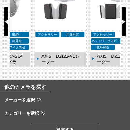
応
アクセサリー
アクセサリー
ア
ネットワークスピーカー
屋外対応
レ
AXIS D2123-VEレ
AXIS TQ3819-E ウ
ーダー
ェザーシールド
他のカメラを探す
メーカーを選択
カテゴリーを選択
検索する