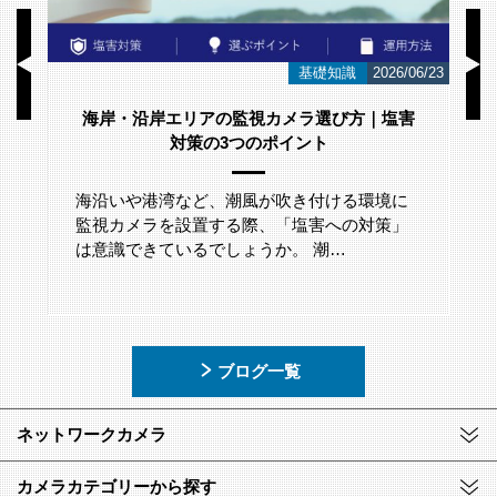
/23
お知らせ
2026/06/12
スウェーデンのネットワークカメラメーカー
「Axis Japan Partner Summit 2026」に参加
いたしました。
2026年5月29日(金)に、グランドニッコー東京
台場にて開催されたアクシスコミュニケーシ
ョンズ株式会社主催「A…
ブログ一覧
ネットワークカメラ
カメラカテゴリーから探す