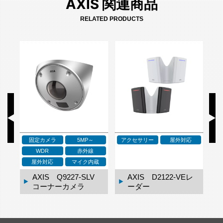
AXIS 関連商品
RELATED PRODUCTS
固定カメラ
5MP～
アクセサリー
屋外対応
ア
WDR
赤外線
ネ
屋外対応
マイク内蔵
ドー
AXIS Q9227-SLV
AXIS D2122-VEレ
コーナーカメラ
ーダー