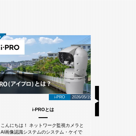
i-PRO
2026/05/19
i-PROとは
LA
こんにちは！ ネットワーク監視カメラと
こんにちは！ 
AI画像認識システムのシステム・ケイで
AI画像認識シ