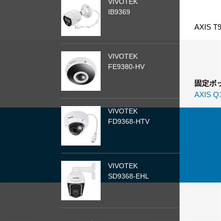
VIVOTEK
IB9369
AXIS 
VIVOTEK
FE9380-HV
固定ボ
AXIS Q1
VIVOTEK
FD9368-HTV
VIVOTEK
SD9368-EHL