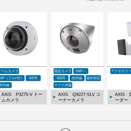
固定カメラ
5MP～
アクセサリー
屋外対応
アクセサリ
WDR
赤外線
屋外対応
ネットワー
マイク内蔵
屋外対応
AXIS Q9227-SLV コ
AXIS D2122-VEレ
AXIS 
ーナーカメラ
ーダー
ーダー