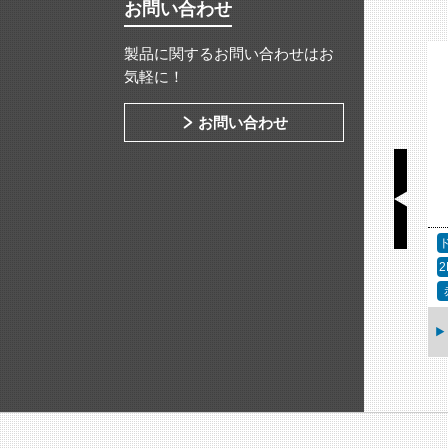
お問い合わせ
製品に関するお問い合わせはお
気軽に！
お問い合わせ
固定カメラ
ドームカメラ
2MP（フルHD）
赤外線
2MP（フルHD）
WDR
ウ
赤外線
AXIS M1075-L Mk II
AXIS P3275-V ドー
ボックスカメラ
ムカメラ