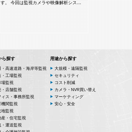
す。 今回は監視カメラや映像解析シス…
す。 今回は、L
から探す
用途から探す
川・高速道路・海岸等監視
大規模・遠隔監視
造・工場監視
セキュリティ
車場監視
コスト削減
売・店舗監視
カメラ・NVR買い替え
フィス・事務所監視
マーケティング
育機関監視
安心・安全
光地監視
動産・住宅監視
流・運送監視
療・介護施設監視