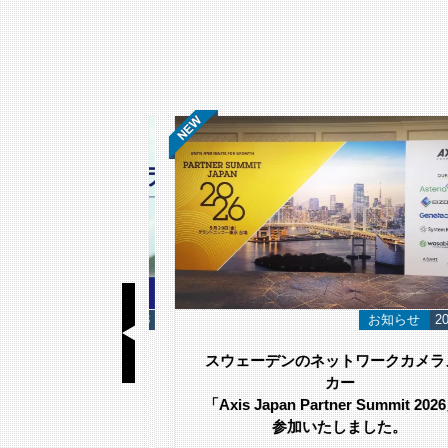
基礎知識
2026/06/23
お知らせ
2026
視カメラ選び方｜
スウェーデンのネットワークカメラメ
のポイント
カー
「Axis Japan Partner Summit 2026
参加いたしました。
が吹き付ける環