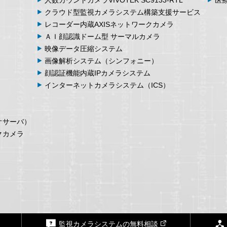
クラウド型監視カメラシステム
構築支援サービス
レコーダー内蔵
AXIS
ネットワークカメラ
ＡＩ顔認識ドーム型
サーマルカメラ
映像データ
圧縮システム
画像解析
システム
（シンフォニー）
顔認証機能内蔵
IPカメラシステム
インターネット
カメラシステム
（ICS）
オサーバ）
クカメラ
監視カメラシステムの無料相談