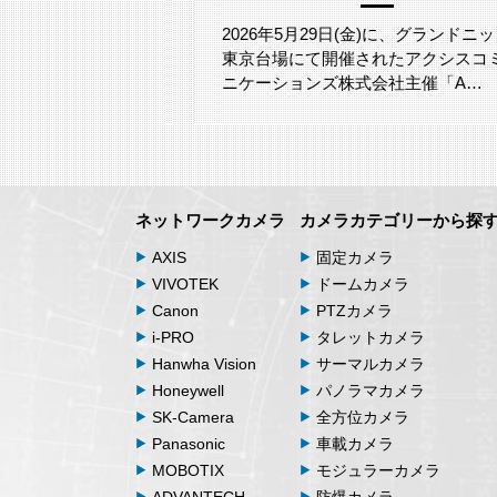
る際、「塩害へ
るでしょうか。
2026年5月29日(金)に、グランドニッコ
東京台場にて開催されたアクシスコミ
ニケーションズ株式会社主催「A…
ネットワークカメラ
カメラカテゴリーから探
AXIS
固定カメラ
VIVOTEK
ドームカメラ
Canon
PTZカメラ
i-PRO
タレットカメラ
Hanwha Vision
サーマルカメラ
Honeywell
パノラマカメラ
SK-Camera
全方位カメラ
Panasonic
車載カメラ
MOBOTIX
モジュラーカメラ
ADVANTECH
防爆カメラ