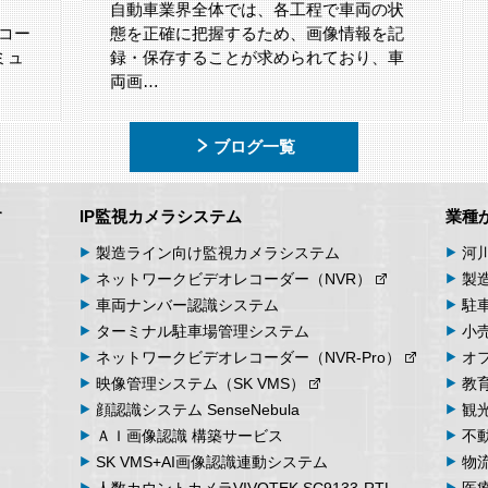
自動車業界全体では、各工程で車両の状
ー
態を正確に把握するため、画像情報を記
ュ
録・保存することが求められており、車
両画…
ブログ一覧
す
IP監視カメラシステム
業種
製造ライン向け
監視カメラシステム
河
ネットワーク
ビデオ
レコーダー
（NVR）
製
車両
ナンバー
認識
システム
駐
ターミナル
駐車場
管理
システム
小
ネットワーク
ビデオ
レコーダー
（NVR-Pro）
オ
映像管理
システム
（SK VMS）
教
顔認識システム
SenseNebula
観
ＡＩ画像認識
構築サービス
不
SK VMS+AI画像認識
連動システム
物
人数カウント
カメラ
VIVOTEK SC9133-RTL
医