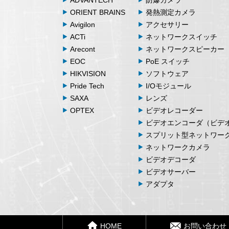
ORIENT BRAINS
発熱測定カメラ
Avigilon
アクセサリー
ACTi
ネットワークスイッチ
Arecont
ネットワークスピーカー
EOC
PoE スイッチ
HIKVISION
ソフトウェア
Pride Tech
I/Oモジュール
SAXA
レンズ
OPTEX
ビデオレコーダー
ビデオエンコーダ（ビデ
スプリット型ネットワー
ネットワークカメラ
ビデオデコーダ
ビデオサーバー
アダプタ
HOME
お問い合わせ