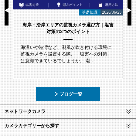
/23
お知らせ
2026/06/12
スウェーデンのネットワークカメラメーカー
「Axis Japan Partner Summit 2026」に参加
いたしました。
2026年5月29日(金)に、グランドニッコー東京
台場にて開催されたアクシスコミュニケーシ
ョンズ株式会社主催「A…
ブログ一覧
ネットワークカメラ
カメラカテゴリーから探す