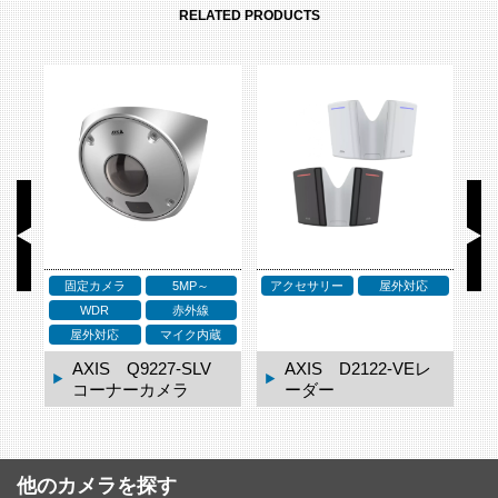
RELATED PRODUCTS
固定カメラ
5MP～
アクセサリー
屋外対応
ア
WDR
赤外線
ネ
屋外対応
マイク内蔵
ドー
AXIS Q9227-SLV
AXIS D2122-VEレ
コーナーカメラ
ーダー
他のカメラを探す