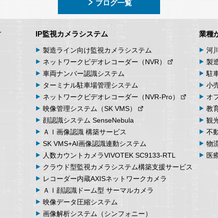
ブログ一覧
す
IP監視カメラシステム
業種
製造ライン向け
監視カメラシステム
河
ネットワーク
ビデオ
レコーダー
（NVR）
製
車両
ナンバー
認識
システム
駐
ターミナル
駐車場
管理
システム
小
ネットワーク
ビデオ
レコーダー
（NVR-Pro）
オ
映像管理
システム
（SK VMS）
教
顔認識システム
SenseNebula
観
ＡＩ画像認識
構築サービス
不
SK VMS+AI画像認識
連動システム
物
人数カウント
カメラ
VIVOTEK SC9133-RTL
医
クラウド型監視カメラシステム
構築支援サービス
レコーダー内蔵
AXIS
ネットワークカメラ
ＡＩ顔認識ドーム型
サーマルカメラ
映像データ
圧縮システム
画像解析
システム
（シンフォニー）