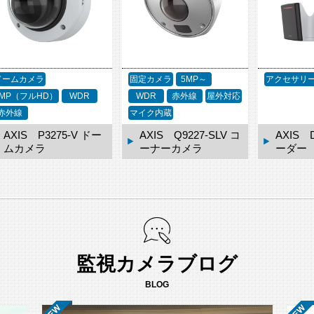
ドームカメラ
固定カメラ
5MP～
アクセサリ
2MP（フルHD）
WDR
WDR
赤外線
屋外対応
赤外線
マイク内蔵
AXIS P3275-V ドー
AXIS Q9227-SLV コ
AXIS 
ムカメラ
ーナーカメラ
ーダー
監視カメラブログ
BLOG