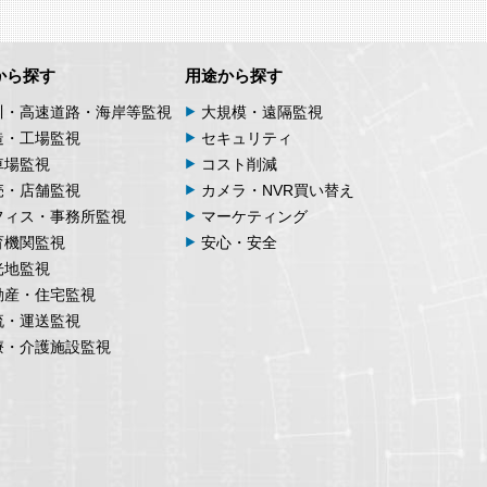
から探す
用途から探す
川・高速道路・海岸等監視
大規模・遠隔監視
造・工場監視
セキュリティ
車場監視
コスト削減
売・店舗監視
カメラ・NVR買い替え
フィス・事務所監視
マーケティング
育機関監視
安心・安全
光地監視
動産・住宅監視
流・運送監視
療・介護施設監視