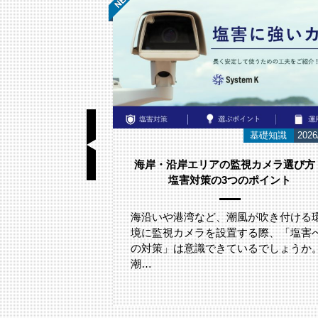
導入事例
2026/07/01
基礎知識
2026
よる粉体表面の凹
海岸・沿岸エリアの監視カメラ選び方
ステム【製造・食
塩害対策の3つのポイント
け】
海沿いや港湾など、潮風が吹き付ける
ようなお客様におすす
境に監視カメラを設置する際、「塩害
工場 ✓ 粉体、粒
の対策」は意識できているでしょうか
食…
潮…