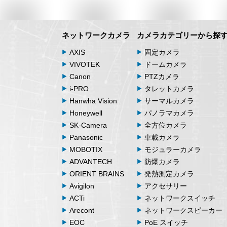
ネットワークカメラ
カメラカテゴリーから探
AXIS
固定カメラ
VIVOTEK
ドームカメラ
Canon
PTZカメラ
i-PRO
タレットカメラ
Hanwha Vision
サーマルカメラ
Honeywell
パノラマカメラ
SK-Camera
全方位カメラ
Panasonic
車載カメラ
MOBOTIX
モジュラーカメラ
ADVANTECH
防爆カメラ
ORIENT BRAINS
発熱測定カメラ
Avigilon
アクセサリー
ACTi
ネットワークスイッチ
Arecont
ネットワークスピーカー
EOC
PoE スイッチ