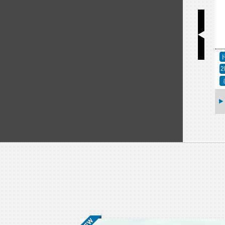
アクセサリー
固定カメラ
2MP（フルHD）
赤外線
ウ
AXIS TP1810-E ト
ップカバー
AXIS M1075-L Mk II
ボックスカメラ