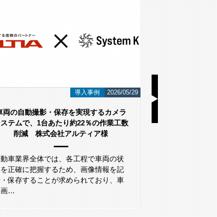
導入事例
2026/05/29
車両の自動撮影・保存を実現するカメラ
ステムで、1台あたり約22％の作業工数
削減 株式会社アルティア様
こんにちは！ 
AI画像認識シ
自動車業界全体では、各工程で車両の状
す。 今回は監
態を正確に把握するため、画像情報を記
録・保存することが求められており、車
両画…