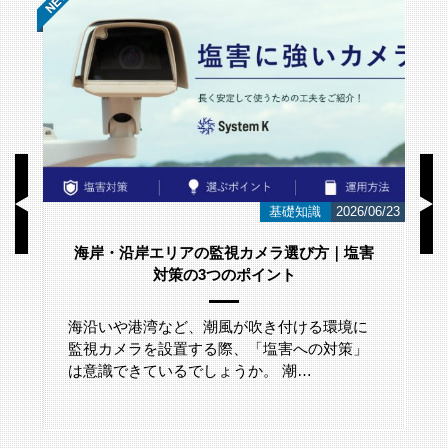
/01
基礎知識
2026/06/23
海岸・沿岸エリアの監視カメラ選び方｜塩害
対策の3つのポイント
海沿いや港湾など、潮風が吹き付ける環境に
監視カメラを設置する際、「塩害への対策」
は意識できているでしょうか。 潮…