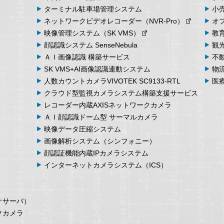
ターミナル
駐車場
管理
システム
小
ネットワーク
ビデオ
レコーダー
（NVR-Pro）
オ
映像管理
システム
（SK VMS）
教
顔認識システム
SenseNebula
観
ＡＩ画像認識
構築サービス
不
SK VMS+AI画像認識
連動システム
物
人数カウント
カメラ
VIVOTEK SC9133-RTL
医
クラウド型監視カメラシステム
構築支援サービス
レコーダー内蔵
AXIS
ネットワークカメラ
ＡＩ顔認識ドーム型
サーマルカメラ
映像データ
圧縮システム
画像解析
システム
（シンフォニー）
顔認証機能内蔵
IPカメラシステム
インターネット
カメラシステム
（ICS）
オサーバ）
クカメラ