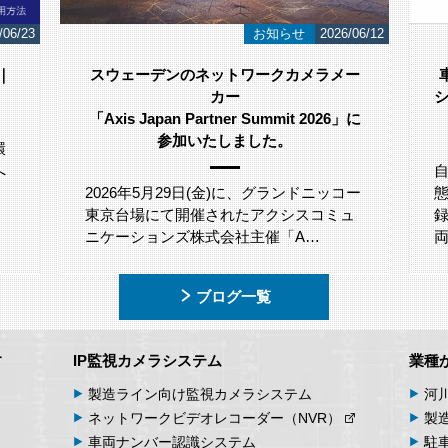
2026/06/12
導入事例
2026/05/29
ラメー
車両の自動撮影・保存を実現するカメラ
システムで、1台あたり約22％の作業工数
2026」に
削減 株式会社アルティア様
自動車業界全体では、各工程で車両の状
ニッコー
態を正確に把握するため、画像情報を記
コミュ
録・保存することが求められており、車
…
両画…
ブログ一覧
す
IP監視カメラシステム
業種
製造ライン向け
監視カメラシステム
河
ネットワーク
ビデオ
レコーダー
（NVR）
製
車両
ナンバー
認識
システム
駐