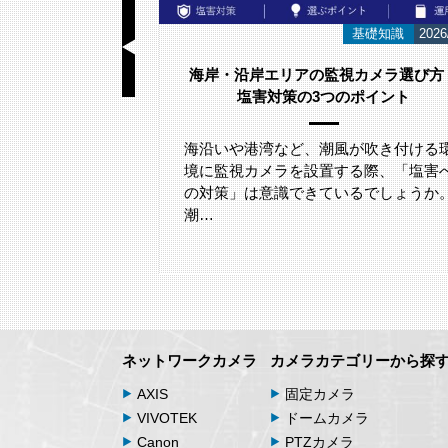
基礎知識
2026/06/23
お知らせ
の監視カメラ選び方｜
スウェーデンのネットワークカメ
3つのポイント
カー
「Axis Japan Partner Summit 
参加いたしました。
、潮風が吹き付ける環
設置する際、「塩害へ
きているでしょうか。
2026年5月29日(金)に、グランド
東京台場にて開催されたアクシス
ニケーションズ株式会社主催「A
ネットワークカメラ
カメラカテゴリーから探
AXIS
固定カメラ
VIVOTEK
ドームカメラ
Canon
PTZカメラ