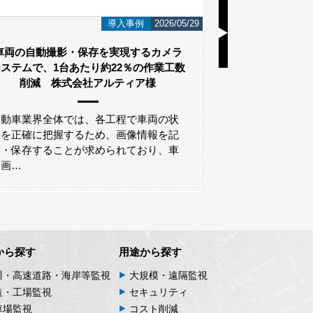
i-PRO
2026/05/19
i-PROとは
こんにちは！ ネットワーク監視カメラと
こんにちは
AI画像認識システムのシステム・ケイで
AI画像認
す。 今回は監視カメラや映像解析シス…
す。 今回
から探す
用途から探す
川・高速道路・海岸等監視
大規模・遠隔監視
造・工場監視
セキュリティ
車場監視
コスト削減