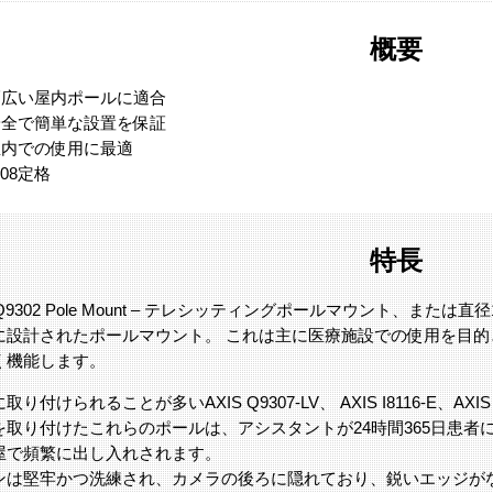
概要
幅広い屋内ポールに適合
安全で簡単な設置を保証
屋内での使用に最適
K08定格
特長
 TQ9302 Pole Mount – テレシッティングポールマウント、また
に設計されたポールマウント。 これは主に医療施設での使用を目
く機能します。
取り付けられることが多いAXIS Q9307-LV、 AXIS I8116-E、
を取り付けたこれらのポールは、アシスタントが24時間365日患
屋で頻繁に出し入れされます。
ンは堅牢かつ洗練され、カメラの後ろに隠れており、鋭いエッジが