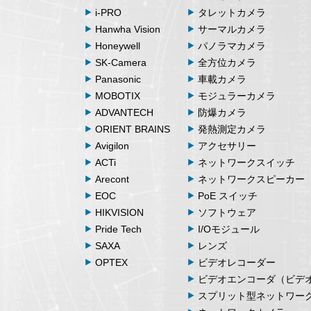
i-PRO
タレットカメラ
Hanwha Vision
サーマルカメラ
Honeywell
パノラマカメラ
SK-Camera
全方位カメラ
Panasonic
車載カメラ
MOBOTIX
モジュラーカメラ
ADVANTECH
防爆カメラ
ORIENT BRAINS
発熱測定カメラ
Avigilon
アクセサリー
ACTi
ネットワークスイッチ
Arecont
ネットワークスピーカー
EOC
PoE スイッチ
HIKVISION
ソフトウェア
Pride Tech
I/Oモジュール
SAXA
レンズ
OPTEX
ビデオレコーダー
ビデオエンコーダ（ビデ
スプリット型ネットワー