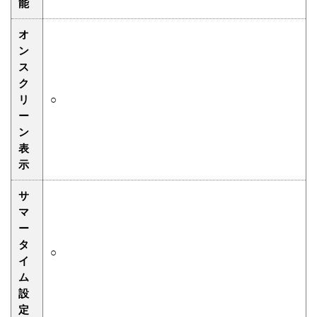
能
オ
ン
ス
ク
リ
○
ー
ン
表
示
サ
マ
ー
タ
○
イ
ム
設
定