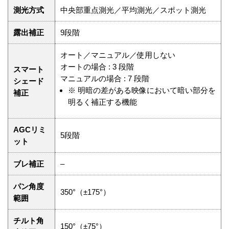
測光方式
中央部重点測光／平均測光／スポット測光
露出補正
9段階
オート／マニュアル／使用しない
オートの場合 : 3 段階
スマート
マニュアルの場合 : 7 段階
シェード
※
明暗の差がある映像において暗い部分を
補正
明るく補正する機能
AGCリミ
5段階
ット
ブレ補正
–
パン角度
350°（±175°）
範囲
チルト角
150°（±75°）