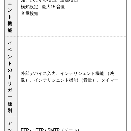
ェ
検知設定 : 最大15 音量 :
ン
音量検知
ト
機
能
イ
ベ
ン
ト
の
外部デバイス入力、インテリジェント機能 （映
ト
像）、インテリジェント機能 （音量）、タイマー
リ
ガ
ー
種
別
ア
ッ
FTP / HTTP / SMTP（メール）