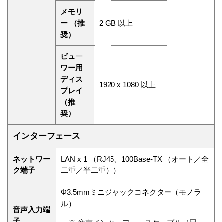
メモリ
ー （推
2 GB 以上
奨）
ビュー
ワー用
ディス
1920 x 1080 以上
プレイ
（推
奨）
インターフェース
ネットワー
LAN x 1 （RJ45、100Base-TX （オート／全
ク端子
二重／半二重））
Φ3.5mmミニジャックコネクター（モノラ
ル）
音声入力端
子