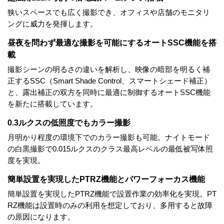
狭いスペースでも広く撮影でき、オフィスや店舗のモニタリ
ングに威力を発揮します。
昼夜を問わず最適な撮影を可能にするオートSSC機能を搭
載
撮影シーンの明るさの違いを解析し、映像の暗部を明るく補
正するSSC（Smart Shade Control、スマートシェード補正）
と、露出補正の双方を同時に最適に制御するオートSSC機能
を新たに搭載しています。
0.3ルクスの低照度でもカラー撮影
月明かり程度の環境下でのカラー撮影も可能。ナイトモード
の白黒撮影で0.015ルクスのクラス最高レベルの最低被写体照
度を実現。
簡単設置を実現したPTRZ機能とパワーフォーカス機能
簡単設置を実現したPTRZ機能で設置作業の効率化を実現。PT
RZ機能は設置時のみの利用を想定しており、多用すると故障
の原因になります。