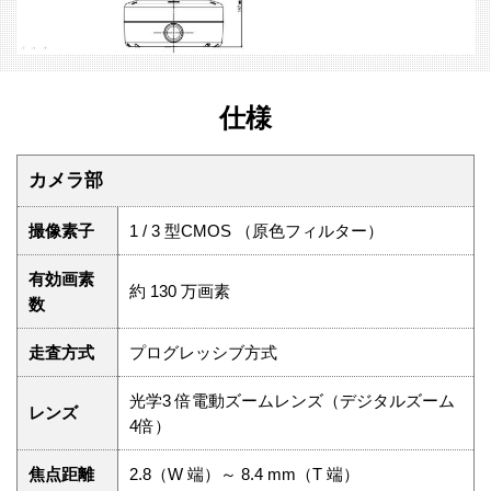
仕様
カメラ部
撮像素子
1 / 3 型CMOS （原色フィルター）
有効画素
約 130 万画素
数
走査方式
プログレッシブ方式
光学3 倍電動ズームレンズ（デジタルズーム
レンズ
4倍）
焦点距離
2.8（W 端）～ 8.4 mm（T 端）