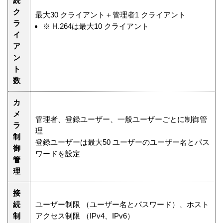
続
ク
最大30 クライアント＋管理者1 クライアント
ラ
※
H.264は最大10 クライアント
イ
ア
ン
ト
数
カ
メ
管理者、登録ユーザー、一般ユーザーごとに制御管
ラ
理
制
登録ユーザーは最大50 ユーザーのユーザー名とパス
御
ワードを設定
管
理
接
続
ユーザー制限 （ユーザー名とパスワード）、ホスト
制
アクセス制限 （IPv4、IPv6）