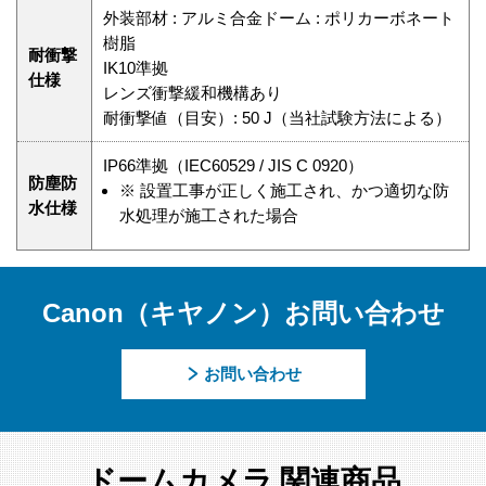
外装部材 : アルミ合金ドーム : ポリカーボネート
樹脂
耐衝撃
IK10準拠
仕様
レンズ衝撃緩和機構あり
耐衝撃値（目安）: 50 J（当社試験方法による）
IP66準拠（IEC60529 / JIS C 0920）
防塵防
※
設置工事が正しく施工され、かつ適切な防
水仕様
水処理が施工された場合
Canon（キヤノン）お問い合わせ
お問い合わせ
ドームカメラ 関連商品