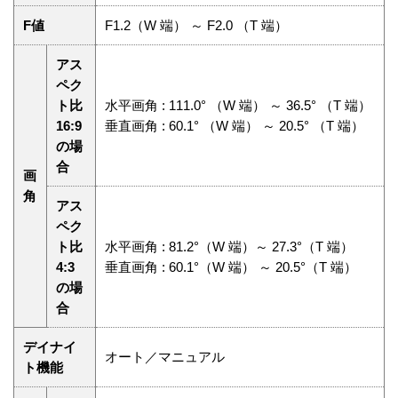
F値
F1.2（W 端） ～ F2.0 （T 端）
アス
ペク
ト比
水平画角 : 111.0° （W 端） ～ 36.5° （T 端）
16:9
垂直画角 : 60.1° （W 端） ～ 20.5° （T 端）
の場
合
画
角
アス
ペク
ト比
水平画角 : 81.2°（W 端）～ 27.3°（T 端）
4:3
垂直画角 : 60.1°（W 端） ～ 20.5°（T 端）
の場
合
デイナイ
オート／マニュアル
ト機能