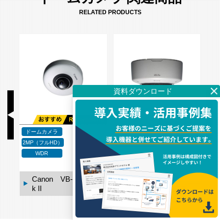
RELATED PRODUCTS
ドームカメラ
ドームカメラ
1MP
ド
2MP（フルHD）
WDR
WDR
0-
Canon VB-S31D M
k II
Canon VB-M620D