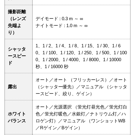
撮影距離
（レンズ
デイモード : 0.3 m ～ ∞
先端よ
ナイトモード : 1.0 m ～ ∞
り）
1、1 / 2、1 / 4、1 / 8、1 / 15、1 / 30、1 / 6
シャッタ
0、1 / 100、1 / 120、1 / 250、1 / 500、1 / 100
ースピー
0、1 / 2000、1 / 4000、1 / 8000、1 / 10000
ド
秒、1 / 16000 秒
オート／オート （フリッカーレス）／オート
露出
（シャッター優先）／マニュアル （シャッタ
ースピード、絞り、ゲイン）
オート／光源選択 （蛍光灯昼光色／蛍光灯白
ホワイト
色／蛍光灯暖色／水銀灯／ナトリウム灯／ハ
バランス
ロゲン灯）／マニュアル （ワンショットWB
／Rゲイン／Bゲイン）