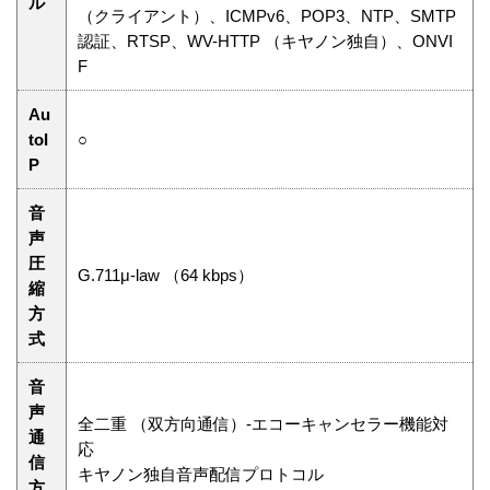
ル
（クライアント）、ICMPv6、POP3、NTP、SMTP
認証、RTSP、WV-HTTP （キヤノン独自）、ONVI
F
Au
toI
○
P
音
声
圧
G.711μ-law （64 kbps）
縮
方
式
音
声
全二重 （双方向通信）-エコーキャンセラー機能対
通
応
信
キヤノン独自音声配信プロトコル
方