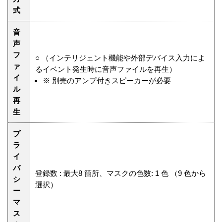
式
音
声
フ
○ （インテリジェント機能や外部デバイス入力によ
ァ
るイベント発生時に音声ファイルを再生）
イ
※
別売のアンプ付きスピーカーが必要
ル
再
生
プ
ラ
イ
バ
登録数 : 最大8 箇所、マスクの色数: 1 色 （9 色から
シ
選択）
ー
マ
ス