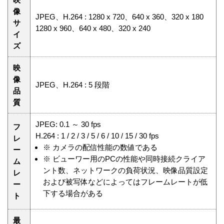
像
JPEG、H.264 : 1280 x 720、640 x 360、320 x 180
サ
1280 x 960、640 x 480、320 x 240
イ
ズ
映
像
JPEG、H.264 : 5 段階
品
質
JPEG: 0.1 ～ 30 fps
フ
H.264 : 1 / 2 / 3 / 5 / 6 / 10 / 15 / 30 fps
レ
※
カメラの配信性能の数値である
ー
※
ビューワー用のPCの性能や同時接続クライア
ム
ント数、ネットワークの負荷状況、映像品質設定
レ
および被写体などによってはフレームレートが低
ー
下する場合がある
ト
最