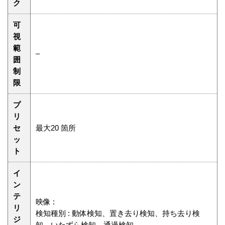
ク
可
視
範
–
囲
制
限
プ
リ
セ
最大20 箇所
ッ
ト
イ
ン
テ
映像 :
リ
検知種別 : 動体検知、置き去り検知、持ち去り検
ジ
知、いたずら検知、通過検知