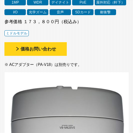
1MP
WDR
デイナイト
PoE
屋外対応（軒下）
I/O
光学ズーム
音声
SDカード
耐衝撃
参考価格 １７３，８００円（税込み）
ミドルモデル
価格お問い合わせ
※ ACアダプター（PA-V18）は別売りです。