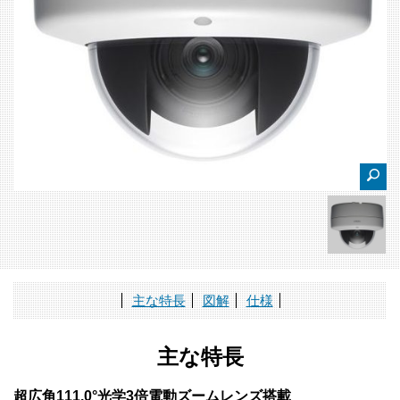
主な特長
図解
仕様
主な特長
超広角111.0°光学3倍電動ズームレンズ搭載