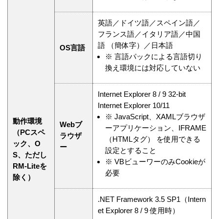
英語／ドイツ語／スペイン語／
フランス語／イタリア語／中国
語 （簡体字）／日本語
OS言語
※
言語パックによる言語切り
換え環境には対応していない
Internet Explorer 8 / 9 32-bit
Internet Explorer 10/11
※
JavaScript、XAMLブラウザ
動作環境
Webブ
ーアプリケーション、IFRAME
（PCスペ
ラウザ
（HTMLタグ） を使用できる
ック、O
ー
設定とすること
S、ただし
※
VBビューワーのみCookieが
RM-Liteを
必要
除く）
.NET Framework 3.5 SP1（Intern
et Explorer 8 / 9 使用時）