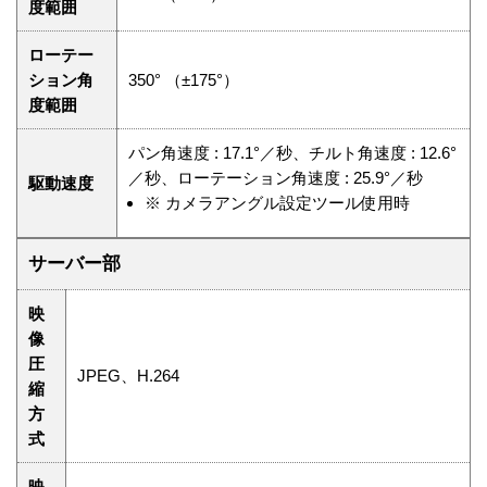
度範囲
ローテー
ション角
350° （±175°）
度範囲
パン角速度 : 17.1°／秒、チルト角速度 : 12.6°
／秒、ローテーション角速度 : 25.9°／秒
駆動速度
※
カメラアングル設定ツール使用時
サーバー部
映
像
圧
JPEG、H.264
縮
方
式
映