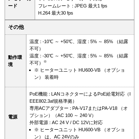
ード
フレームレート : JPEG 最大1 fps
H.264 最大30 fps
その他
温度 : -10℃ ～ +50℃、湿度 : 5% ～ 85% （結露
不可）
温度 : -30℃ ～ +50℃、湿度 : 5% ～ 85% （結露
動作環
※
不可）
境
※
ヒーターユニット HU600-VB （オプショ
ン） 装着時
PoE機能 : LANコネクターによるPoE給電対応（I
EEE802.3af規格準拠）
専用ACアダプター : PA-V17またはPA-V18 （オ
プション）（AC 100 ～ 240 V）
電源
外部電源 : AC 24 V / DC 12Vに対応
※
ヒーターユニット HU600-VB （オプショ
ン） は、AC 24Vのみ