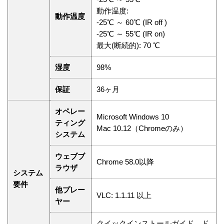
動作温度:
動作温度
-25℃ ～ 60℃ (IR off )
-25℃ ～ 55℃ (IR on)
最大(断続的): 70 ℃
湿度
98%
保証
36ヶ月
オペレー
Microsoft Windows 10
ティング
Mac 10.12（Chromeのみ）
システム
ウェブブ
Chrome 58.0以降
ラウザ
システム
要件
他プレー
VLC: 1.1.11 以上
ヤー
クイックインストールガイド、ド