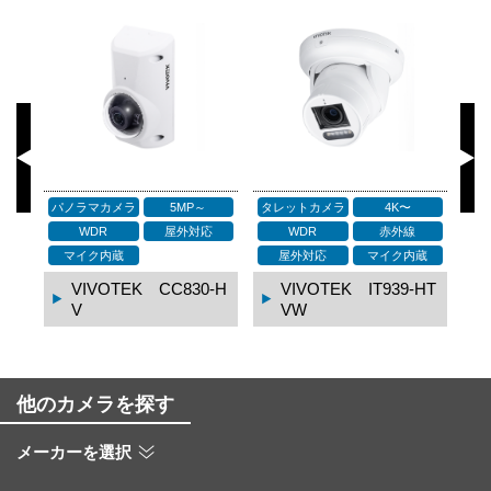
ドームカメラ
4K〜
タレットカメラ
4K〜
タ
WDR
赤外線
WDR
赤外線
蔵
屋外対応
マイク内蔵
屋外対応
マイク内蔵
HT
VIVOTEK FD939-E
VIVOTEK IB939-E
HTV
HTV
他のカメラを探す
メーカーを選択