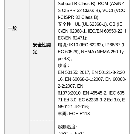
Subpart B Class B), RCM (AS/NZ
S CISPR 32 Class B), VCCI (VCC
I-CISPR 32 Class B);
安全性 : UL (UL 62368-1), CB (IE
一般
C/EN 62368-1, IEC/EN 60950-22, I
EC/EN 62471);
安全性認
環境: IK10 (IEC 62262), IP66/67 (I
定
EC 60529), NEMA (NEMA 250 Ty
pe 4X);
鉄道 :
EN 50155: 2017, EN 50121-3-2:20
16, EN 60068-2-1:2007, EN 60068-
2-2:2007, EN
61373:2010, EN 45545-2, IEC 605
71 Ed 3.0,IEC 62236-3-2 Ed 3.0, E
N50121-4:2016;
車両: ECE R118
起動温度:
-25℃ ～ 55℃