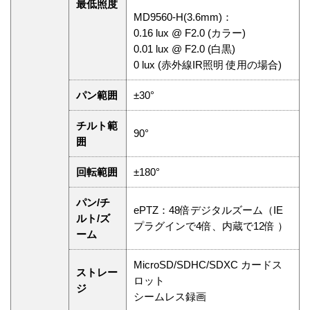
最低照度
MD9560-H(3.6mm)：
0.16 lux @ F2.0 (カラー)
0.01 lux @ F2.0 (白黒)
0 lux (赤外線IR照明 使用の場合)
パン範囲
±30°
チルト範
90°
囲
回転範囲
±180°
パン/チ
ePTZ：48倍デジタルズーム（IE
ルト/ズ
プラグインで4倍、内蔵で12倍 ）
ーム
MicroSD/SDHC/SDXC カードス
ストレー
ロット
ジ
シームレス録画