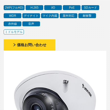
2MP(フルHD)
H.265
I/O
PoE
SDカード
WDR
デイナイト
マイク内蔵
屋外対応
耐衝撃
赤外線
音声
ミドルモデル
価格お問い合わせ