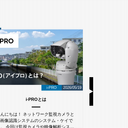
i-PRO
2026/05/19
i-PROとは
LA
こんにちは！ ネットワーク監視カメラと
こんにちは！ 
AI画像認識システムのシステム・ケイで
AI画像認識シ
す。 今回は監視カメラや映像解析シス…
す。 今回は、L