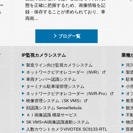
ー
態を正確に把握するため、画像情報を記
ュ
録・保存することが求められており、車
両画…
ブログ一覧
す
IP監視カメラシステム
業種
製造ライン向け
監視カメラシステム
河
ネットワーク
ビデオ
レコーダー
（NVR）
製
車両
ナンバー
認識
システム
駐
ターミナル
駐車場
管理
システム
小
ネットワーク
ビデオ
レコーダー
（NVR-Pro）
オ
映像管理
システム
（SK VMS）
教
顔認識システム
SenseNebula
観
ＡＩ画像認識
構築サービス
不
SK VMS+AI画像認識
連動システム
物
人数カウント
カメラ
VIVOTEK SC9133-RTL
医