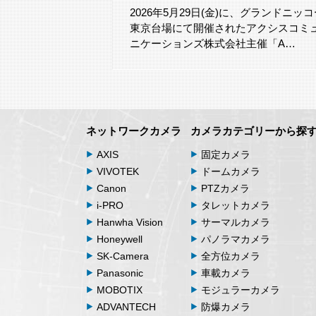
るでしょうか。
2026年5月29日(金)に、グランドニッコ
東京台場にて開催されたアクシスコミ
ニケーションズ株式会社主催「A…
ネットワークカメラ
カメラカテゴリーから探
AXIS
固定カメラ
VIVOTEK
ドームカメラ
Canon
PTZカメラ
i-PRO
タレットカメラ
Hanwha Vision
サーマルカメラ
Honeywell
パノラマカメラ
SK-Camera
全方位カメラ
Panasonic
車載カメラ
MOBOTIX
モジュラーカメラ
ADVANTECH
防爆カメラ