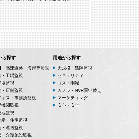
から探す
用途から探す
川・高速道路・海岸等監視
大規模・遠隔監視
造・工場監視
セキュリティ
車場監視
コスト削減
売・店舗監視
カメラ・NVR買い替え
フィス・事務所監視
マーケティング
育機関監視
安心・安全
光地監視
動産・住宅監視
流・運送監視
療・介護施設監視