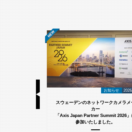
基礎知識
2026/06/23
お知らせ
2026
視カメラ選び方｜
スウェーデンのネットワークカメラメ
のポイント
カー
「Axis Japan Partner Summit 2026
参加いたしました。
が吹き付ける環
る際、「塩害へ