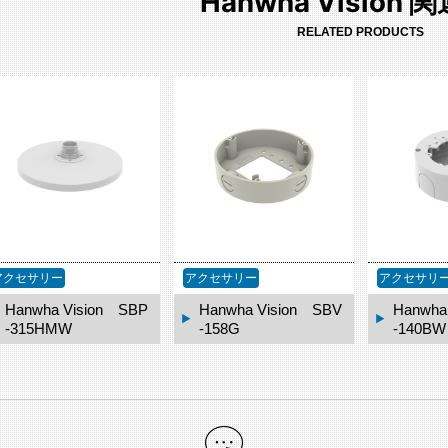
Hanwha Vision
RELATED PRODUCTS
アクセサリー
アクセサリー
アクセ
Hanwha Vision SBV
Hanwha Vision SBV
Han
-158G
-140BW
-13