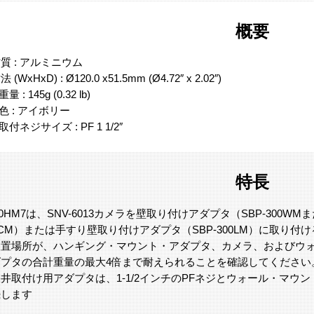
概要
質 : アルミニウム
法 (WxHxD) : Ø120.0 x51.5mm (Ø4.72″ x 2.02″)
重量 : 145g (0.32 lb)
 色 : アイボリー
 取付ネジサイズ : PF 1 1/2″
特長
300HM7は、SNV-6013カメラを壁取り付けアダプタ（SBP-300W
00CM）または手すり壁取り付けアダプタ（SBP-300LM）に取
設置場所が、ハンギング・マウント・アダプタ、カメラ、およびウォ
ダプタの合計重量の最大4倍まで耐えられることを確認してください
井取付け用アダプタは、1-1/2インチのPFネジとウォール・マウ
続します