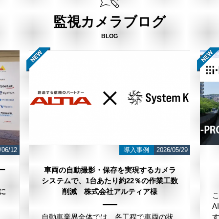
監視カメラブログ
BLOG
/06/12
導入事例
2026/05/29
ー
車両の自動撮影・保存を実現するカメラ
システムで、1台あたり約22％の作業工数
」に
削減 株式会社アルティア様
自動車業界全体では、各工程で車両の状