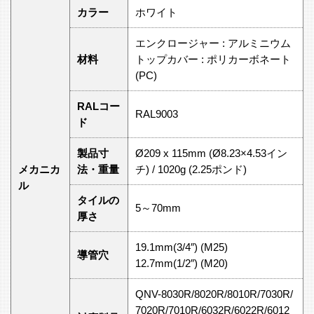
カラー
ホワイト
エンクロージャー : アルミニウム
材料
トップカバー : ポリカーボネート
(PC)
RALコー
RAL9003
ド
製品寸
Ø209 x 115mm (Ø8.23×4.53イン
メカニカ
法・重量
チ) / 1020g (2.25ポンド)
ル
タイルの
5～70mm
厚さ
19.1mm(3/4″) (M25)
導管穴
12.7mm(1/2″) (M20)
QNV-8030R/8020R/8010R/7030R/
7020R/7010R/6032R/6022R/6012