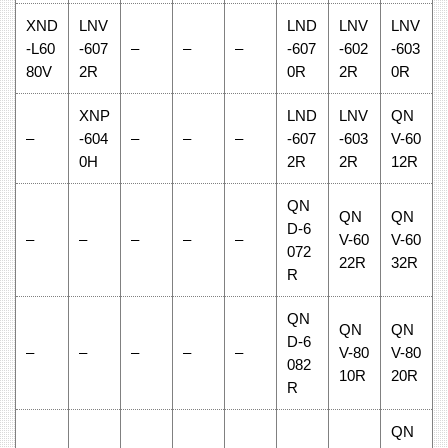
XND
LNV
LND
LNV
LNV
-L60
-607
–
–
–
-607
-602
-603
80V
2R
0R
2R
0R
XNP
LND
LNV
QN
–
-604
–
–
–
-607
-603
V-60
0H
2R
2R
12R
QN
QN
QN
D-6
–
–
–
–
–
V-60
V-60
072
22R
32R
R
QN
QN
QN
D-6
–
–
–
–
–
V-80
V-80
082
10R
20R
R
QN