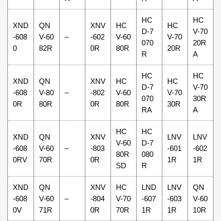
HC
HC
XND
QN
XNV
HC
HC
D-7
V-70
-608
V-60
–
-602
V-60
V-70
070
20R
0
82R
0R
80R
20R
R
A
HC
HC
XND
QN
XNV
HC
HC
D-7
V-70
-608
V-80
–
-802
V-60
V-70
070
30R
0R
80R
0R
80R
30R
RA
A
HC
HC
XND
QN
XNV
LNV
LNV
V-60
D-7
-608
V-60
–
-803
-601
-602
80R
080
0RV
70R
0R
1R
1R
SD
R
XND
QN
XNV
HC
LND
LNV
QN
-608
V-60
–
-804
V-70
-607
-603
V-60
0V
71R
0R
70R
1R
1R
10R