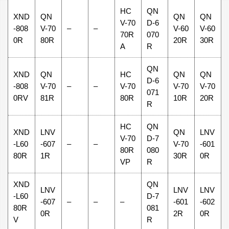
HC
QN
XND
QN
QN
QN
V-70
D-6
-808
V-70
–
–
V-60
V-60
70R
070
0R
80R
20R
30R
A
R
QN
XND
QN
HC
QN
QN
D-6
-808
V-70
–
–
V-70
V-70
V-70
071
0RV
81R
80R
10R
20R
R
HC
QN
XND
LNV
QN
LNV
V-70
D-7
-L60
-607
–
–
V-70
-601
80R
080
80R
1R
30R
0R
VP
R
XND
QN
LNV
LNV
LNV
-L60
D-7
-607
–
–
–
-601
-602
80R
081
0R
2R
0R
V
R