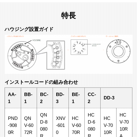
特長
ハウジング設置ガイド
インストールコードの組み合わせ
AA-
BB-
BC-
BD-
BE-
CC-
DD-3
1
1
2
3
1
2
QN
HC
HC
PND
QN
XNV
HC
HC
D-8
D-6
V-70
-908
V-60
-601
V-60
V-70
080
080
10R
0R
72R
0
70R
10R
R
R
A