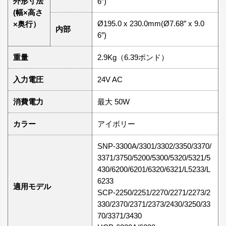
外形寸法
6″)
(幅×高さ
Ø195.0 x 230.0mm(Ø7.68″ x 9.0
×奥行）
内部
6″)
重量
2.9Kg（6.39ポンド）
入力電圧
24V AC
消費電力
最大 50W
カラー
アイボリー
SNP-3300A/3301/3302/3350/3370/
3371/3750/5200/5300/5320/5321/5
430/6200/6201/6320/6321/L5233/L
6233
適用モデル
SCP-2250/2251/2270/2271/2273/2
330/2370/2371/2373/2430/3250/33
70/3371/3430