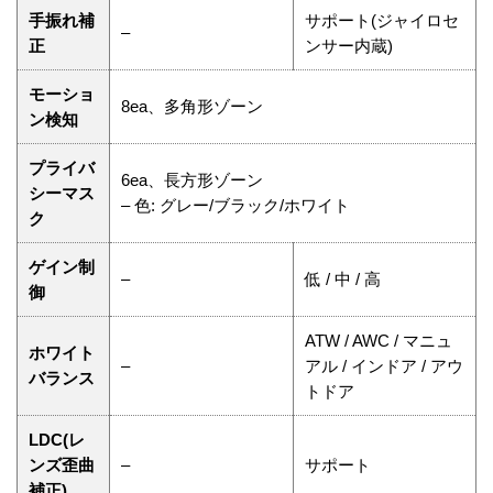
手振れ補
サポート(ジャイロセ
–
正
ンサー内蔵)
モーショ
8ea、多角形ゾーン
ン検知
プライバ
6ea、長方形ゾーン
シーマス
– 色: グレー/ブラック/ホワイト
ク
ゲイン制
–
低 / 中 / 高
御
ATW / AWC / マニュ
ホワイト
–
アル / インドア / アウ
バランス
トドア
LDC(レ
ンズ歪曲
–
サポート
補正)