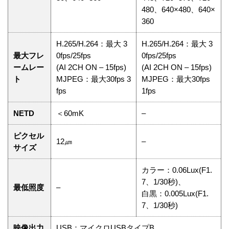
480、640×480、640×
360
H.265/H.264：最大 3
H.265/H.264：最大 3
最大フレ
0fps/25fps
0fps/25fps
ームレー
(AI 2CH ON – 15fps)
(AI 2CH ON – 15fps)
ト
MJPEG：最大30fps 3
MJPEG：最大30fps
fps
1fps
NETD
＜60mK
–
ピクセル
12㎛
–
サイズ
カラー：0.06Lux(F1.
7、1/30秒)、
最低照度
–
白黒：0.005Lux(F1.
7、1/30秒)
映像出力
USB：マイクロUSBタイプB