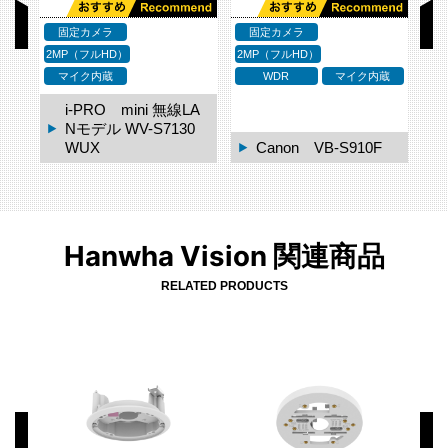
固定カメラ
固定カメラ
2MP（フルHD）
2MP（フルHD）
2M
応
マイク内蔵
WDR
マイク内蔵
i-PRO mini 無線LA
2C
Nモデル WV-S7130
WUX
Canon VB-S910F
Hanwha Vision 関連商品
RELATED PRODUCTS