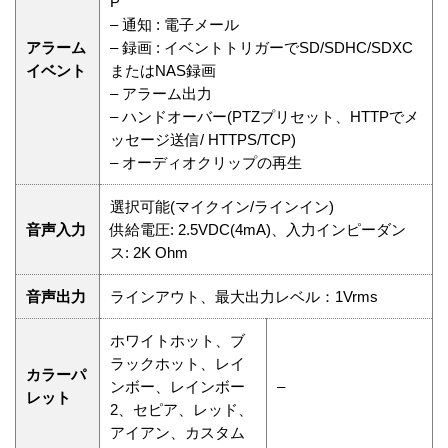
P
– 通知 : 電子メール
アラーム
– 録画 : イベントトリガーでSD/SDHC/SDXC
イベント
またはNAS録画
– アラーム出力
– ハンドオーバー(PTZプリセット、HTTPでメ
ッセージ送信/ HTTPS/TCP)
– オーディオクリップの再生
選択可能(マイクイン/ラインイン)
音声入力
供給電圧: 2.5VDC(4mA)、入力インピーダン
ス: 2K Ohm
音声出力
ラインアウト、最大出力レベル：1Vrms
ホワイトホット、ブ
ラックホット、レイ
カラーパ
ンボー、レインボー
–
レット
2、セピア、レッド、
アイアン、カスタム