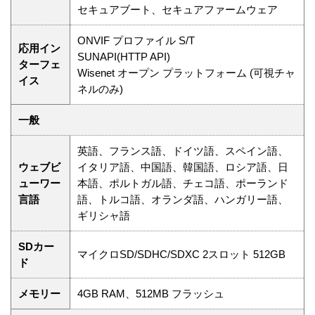
セキュアブート、セキュアファームウェア
ONVIF プロファイル S/T
応用イン
SUNAPI(HTTP API)
ターフェ
Wisenet オープン プラットフォーム (可視チャ
イス
ネルのみ)
一般
英語、フランス語、ドイツ語、スペイン語、
ウェブビ
イタリア語、中国語、韓国語、ロシア語、日
ューワー
本語、ポルトガル語、チェコ語、ポーランド
言語
語、トルコ語、オランダ語、ハンガリー語、
ギリシャ語
SDカー
マイクロSD/SDHC/SDXC 2スロット 512GB
ド
メモリー
4GB RAM、512MB フラッシュ