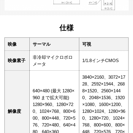
仕様
映像
サーマル
可視
非冷却マイクロボロ
映像素子
1/1.8インチCMOS
メータ
3840×2160、3072×17
28、2592×1944、268
640×480 (最大 1280×
8×1520、2560×144
960 まで拡大可能)
0、2048×1536、1920
1280×960、1280×72
×1080、1600×1200、
解像度
0、1024×768、800×6
1280×1024、1280×96
00、800×448、720×5
0、1280×720、1024×
76、720×480、640×4
768、800×600、800×
80、640×360
448、720×576、720×