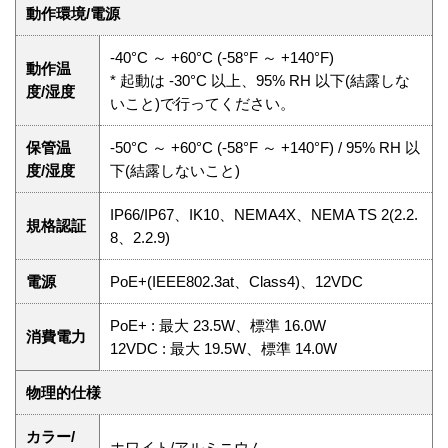
動作環境/電源
-40°C ～ +60°C (-58°F ～ +140°F)
動作温
* 起動は -30°C 以上、95% RH 以下(結露しな
度/湿度
いこと)で行ってください。
保管温
-50°C ～ +60°C (-58°F ～ +140°F) / 95% RH 以
度/湿度
下(結露しないこと)
IP66/IP67、IK10、NEMA4X、NEMA TS 2(2.2.
規格認証
8、2.2.9)
電源
PoE+(IEEE802.3at、Class4)、12VDC
PoE+ : 最大 23.5W、標準 16.0W
消費電力
12VDC : 最大 19.5W、標準 14.0W
物理的仕様
カラー/
ホワイト/アルミニウム