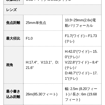
レンズ
10.9~29mm(2.6x)電
焦点距離
25mm単焦点
動バリフォーカル
F1.7(ワイド)～F1.73
最大径比
F1.0
(テレ)
H:42.0°(ワイド)～15.
0°(テレ) /
H:17.4°、V:13.1°、D:
V:22.8°(ワイド)～8.4°
画角
21.6°
(テレ) /
D:48.7°(ワイド)～17.
1°(テレ)
幅: 2.5m (8.20フィー
最小書き
26m(85.30フィート)
ト) / 長さ: 6m (19.68
込み距離
フィート)