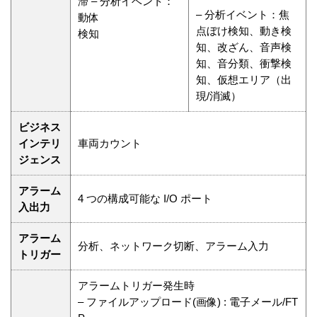
滞 – 分析イベント：
– 分析イベント：焦
動体
点ぼけ検知、動き検
検知
知、改ざん、音声検
知、音分類、衝撃検
知、仮想エリア（出
現/消滅）
ビジネス
インテリ
車両カウント
ジェンス
アラーム
4 つの構成可能な I/O ポート
入出力
アラーム
分析、ネットワーク切断、アラーム入力
トリガー
アラームトリガー発生時
– ファイルアップロード(画像) : 電子メール/FT