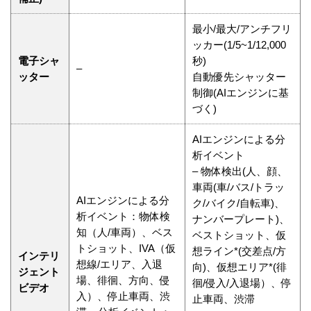
最小/最大/アンチフリ
ッカー(1/5~1/12,000
電子シャ
秒)
–
ッター
自動優先シャッター
制御(AIエンジンに基
づく)
AIエンジンによる分
析イベント
– 物体検出(人、顔、
車両(車/バス/トラッ
AIエンジンによる分
ク/バイク/自転車)、
析イベント：物体検
ナンバープレート)、
知（人/車両）、ベス
ベストショット、仮
トショット、IVA（仮
想ライン*(交差点/方
インテリ
想線/エリア、入退
向)、仮想エリア*(徘
ジェント
場、徘徊、方向、侵
徊/侵入/入退場）、停
ビデオ
入）、停止車両、渋
止車両、渋滞