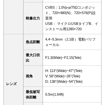
CVBS：1.0Vp-p/75Ωコンポジッ
ト、720×480(N)、720×576(P)設
映像出力
置用
USB： マイクロUSBタイプB、イ
ンストール用1280×720
4.4~9.3mm（2.1倍）電動バリフ
焦点距離
ォーカル
最大口径
F1.3(Wide)~F2.15(Tele)
比
H: 113°(Wide)~47°(Tele)
画角
V: 58°(Wide)~26°(Tele)
D: 138°(Wide)~54°(Tele)
レンズ
最低被写
0.5m(1.64ft)
体距離