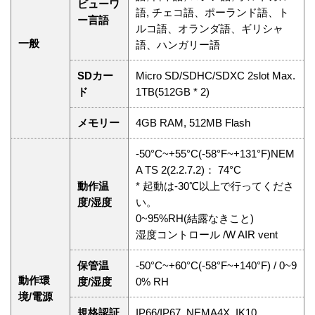
ビューワ
語, チェコ語、ポーランド語、ト
ー言語
ルコ語、オランダ語、ギリシャ
一般
語、ハンガリー語
SDカー
Micro SD/SDHC/SDXC 2slot Max.
ド
1TB(512GB * 2)
メモリー
4GB RAM, 512MB Flash
-50°C~+55°C(-58°F~+131°F)NEM
A TS 2(2.2.7.2)： 74°C
動作温
* 起動は-30℃以上で行ってくださ
度/湿度
い。
0~95%RH(結露なきこと)
湿度コントロール /W AIR vent
保管温
-50°C~+60°C(-58°F~+140°F) / 0~9
動作環
度/湿度
0% RH
境/電源
規格認証
IP66/IP67, NEMA4X, IK10