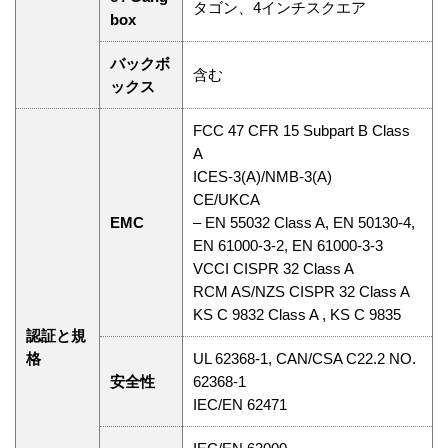
タゴン、4インチスクエア
box
バックボ
含む
ックス
FCC 47 CFR 15 Subpart B Class
A
ICES-3(A)/NMB-3(A)
CE/UKCA
EMC
– EN 55032 Class A, EN 50130-4,
EN 61000-3-2, EN 61000-3-3
VCCI CISPR 32 Class A
RCM AS/NZS CISPR 32 Class A
KS C 9832 Class A , KS C 9835
認証と規
格
UL 62368-1, CAN/CSA C22.2 NO.
安全性
62368-1
IEC/EN 62471