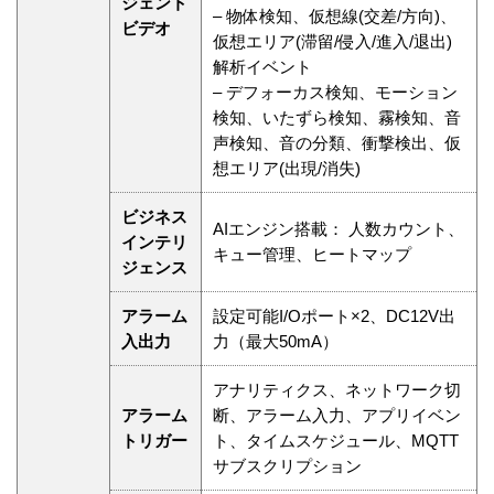
ジェント
– 物体検知、仮想線(交差/方向)、
ビデオ
仮想エリア(滞留/侵入/進入/退出)
解析イベント
– デフォーカス検知、モーション
検知、いたずら検知、霧検知、音
声検知、音の分類、衝撃検出、仮
想エリア(出現/消失)
ビジネス
AIエンジン搭載： 人数カウント、
インテリ
キュー管理、ヒートマップ
ジェンス
アラーム
設定可能I/Oポート×2、DC12V出
入出力
力（最大50mA）
アナリティクス、ネットワーク切
アラーム
断、アラーム入力、アプリイベン
トリガー
ト、タイムスケジュール、MQTT
サブスクリプション