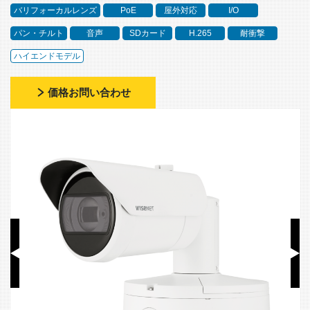
バリフォーカルレンズ
PoE
屋外対応
I/O
パン・チルト
音声
SDカード
H.265
耐衝撃
ハイエンドモデル
価格お問い合わせ