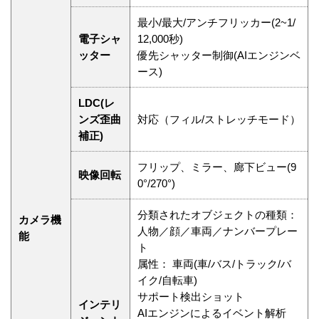
最小/最大/アンチフリッカー(2~1/
電子シャ
12,000秒)
ッター
優先シャッター制御(AIエンジンベ
ース)
LDC(レ
ンズ歪曲
対応（フィル/ストレッチモード）
補正)
フリップ、ミラー、廊下ビュー(9
映像回転
0°/270°)
分類されたオブジェクトの種類：
カメラ機
人物／顔／車両／ナンバープレー
能
ト
属性： 車両(車/バス/トラック/バ
イク/自転車)
サポート検出ショット
インテリ
AIエンジンによるイベント解析