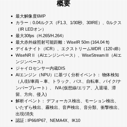
概要
最大解像度6MP
カラー：0.04ルクス（F1.3、1/30秒、30IRE）、0ルクス
（IR LEDオン）
最大30fps（H.265/H.264）
最大赤外線照射可能距離：WiseIR 50m (164.04 ft)
デイ＆ナイト（ICR）、エクストリームWDR（120 dB）
WiseNRⅡ（AIエンジンベース）、WiseStreamⅢ（AIエ
ンジンベース）
ジャイロセンサー内蔵DIS
AIエンジン（NPU）に基づく分析イベント： 物体検知
（人/顔/車両 – 車、トラック、バス、自転車、バイク/ナ
ンバープレート）、 IVA (仮想線/エリア、入退場、滞
留、方向、侵入)
解析イベント： デフォーカス検出、モーション検出、
いたずら検出、霧検出、音声検出、音分類、衝撃検出、
出現/消失
認証 : IP66/IP67、NEMA4X、IK10