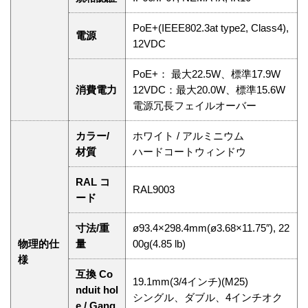
PoE+(IEEE802.3at type2, Class4),
電源
12VDC
PoE+： 最大22.5W、標準17.9W
消費電力
12VDC：最大20.0W、標準15.6W
電源冗長フェイルオーバー
カラー/
ホワイト / アルミニウム
材質
ハードコートウィンドウ
RAL コ
RAL9003
ード
寸法/重
ø93.4×298.4mm(ø3.68×11.75″), 22
物理的仕
量
00g(4.85 lb)
様
互換 Co
19.1mm(3/4インチ)(M25)
nduit hol
シングル、ダブル、4インチオク
e / Gang