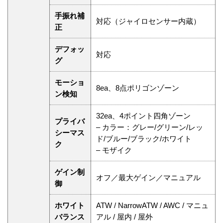
手振れ補
対応（ジャイロセンサー内蔵）
正
デフォッ
対応
グ
モーショ
8ea、8点ポリゴンゾーン
ン検知
32ea、4ポイント四角ゾーン
プライバ
– カラー：グレー/グリーン/レッ
シーマス
ド/ブルー/ブラック/ホワイト
ク
– モザイク
ゲイン制
オフ／最大ゲイン／マニュアル
御
ホワイト
ATW / NarrowATW / AWC / マニュ
バランス
アル / 屋内 / 屋外