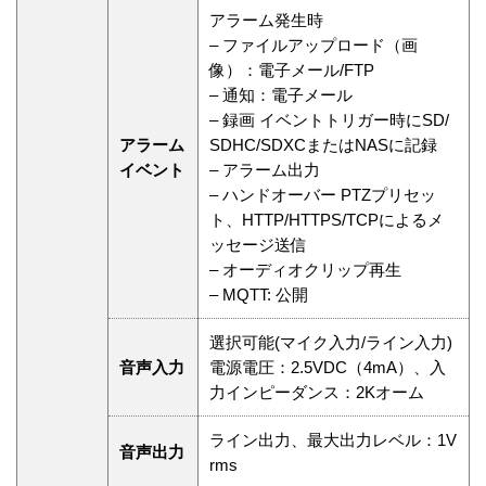
アラーム発生時
– ファイルアップロード（画
像）：電子メール/FTP
– 通知：電子メール
– 録画 イベントトリガー時にSD/
アラーム
SDHC/SDXCまたはNASに記録
イベント
– アラーム出力
– ハンドオーバー PTZプリセッ
ト、HTTP/HTTPS/TCPによるメ
ッセージ送信
– オーディオクリップ再生
– MQTT: 公開
選択可能(マイク入力/ライン入力)
音声入力
電源電圧：2.5VDC（4mA）、入
力インピーダンス：2Kオーム
ライン出力、最大出力レベル：1V
音声出力
rms