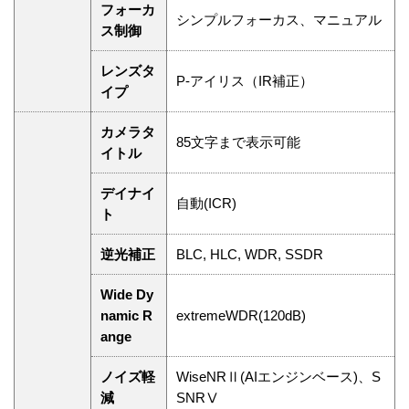
フォーカ
シンプルフォーカス、マニュアル
ス制御
レンズタ
P-アイリス（IR補正）
イプ
カメラタ
85文字まで表示可能
イトル
デイナイ
自動(ICR)
ト
逆光補正
BLC, HLC, WDR, SSDR
Wide Dy
namic R
extremeWDR(120dB)
ange
ノイズ軽
WiseNRⅡ(AIエンジンベース)、S
減
SNRⅤ