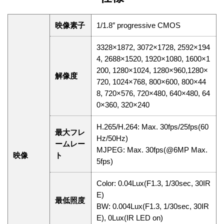
映像素子
1/1.8″ progressive CMOS
3328×1872, 3072×1728, 2592×194
4, 2688×1520, 1920×1080, 1600×1
200, 1280×1024, 1280×960,1280×
解像度
720, 1024×768, 800×600, 800×44
8, 720×576, 720×480, 640×480, 64
0×360, 320×240
H.265/H.264: Max. 30fps/25fps(60
最大フレ
Hz/50Hz)
ームレー
MJPEG: Max. 30fps(@6MP Max.
映像
ト
5fps)
Color: 0.04Lux(F1.3, 1/30sec, 30IR
E)
最低照度
BW: 0.004Lux(F1.3, 1/30sec, 30IR
E), 0Lux(IR LED on)