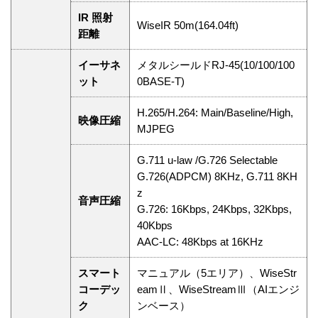
IR 照射
WiseIR 50m(164.04ft)
距離
イーサネ
メタルシールドRJ-45(10/100/100
ット
0BASE-T)
H.265/H.264: Main/Baseline/High,
映像圧縮
MJPEG
G.711 u-law /G.726 Selectable
G.726(ADPCM) 8KHz, G.711 8KH
z
音声圧縮
G.726: 16Kbps, 24Kbps, 32Kbps,
40Kbps
AAC-LC: 48Kbps at 16KHz
スマート
マニュアル（5エリア）、WiseStr
コーデッ
eamⅡ、WiseStreamⅢ（AIエンジ
ク
ンベース）