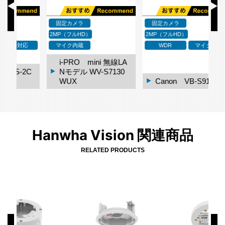
固定カメラ
固定カメラ
2MP（フルHD）
2MP（フルHD）
2M
応
マイク内蔵
WDR
マイク内蔵
i-PRO mini 無線LA
2C
Nモデル WV-S7130
WUX
Canon VB-S910F
Hanwha Vision 関連商品
RELATED PRODUCTS