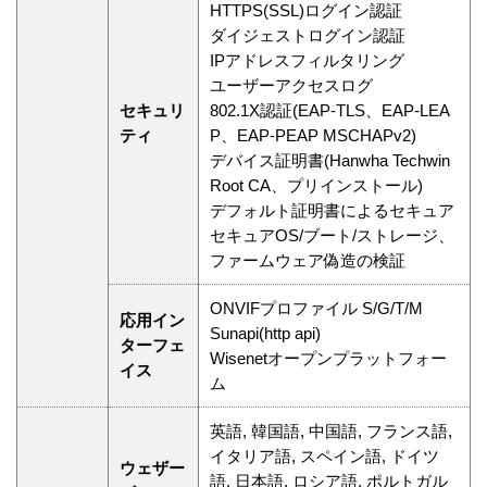
HTTPS(SSL)ログイン認証
ダイジェストログイン認証
IPアドレスフィルタリング
ユーザーアクセスログ
セキュリ
802.1X認証(EAP-TLS、EAP-LEA
ティ
P、EAP-PEAP MSCHAPv2)
デバイス証明書(Hanwha Techwin
Root CA、プリインストール)
デフォルト証明書によるセキュア
セキュアOS/ブート/ストレージ、
ファームウェア偽造の検証
ONVIFプロファイル S/G/T/M
応用イン
Sunapi(http api)
ターフェ
Wisenetオープンプラットフォー
イス
ム
英語, 韓国語, 中国語, フランス語,
イタリア語, スペイン語, ドイツ
ウェザー
語, 日本語, ロシア語, ポルトガル