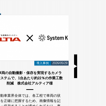
i-PRO
2026/05/19
i-PROとは
LA
こんにちは！ ネットワーク監視カメラと
こんにちは！ 
AI画像認識システムのシステム・ケイで
AI画像認識シ
す。 今回は監視カメラや映像解析シス…
す。 今回は、L