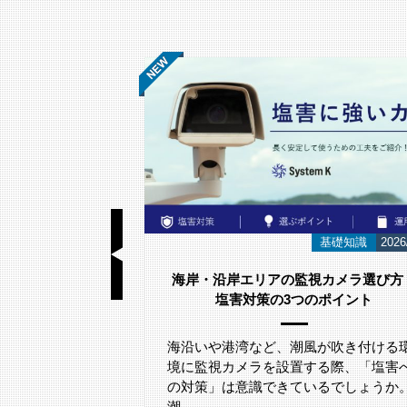
基礎知識
2026/06/23
お知らせ
2026
視カメラ選び方｜
スウェーデンのネットワークカメラメ
のポイント
カー
「Axis Japan Partner Summit 2026
参加いたしました。
が吹き付ける環
る際、「塩害へ
るでしょうか。
2026年5月29日(金)に、グランドニッコ
東京台場にて開催されたアクシスコミ