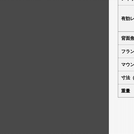
有効
背面
フラ
マウ
寸法（
重量