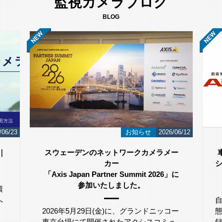
監視カメラブログ
BLOG
/06/12
導入事例
2026/05/29
ー
車両の自動撮影・保存を実現するカメラ
システムで、1台あたり約22％の作業工数
」に
削減 株式会社アルティア様
自動車業界全体では、各工程で車両の状
ー
態を正確に把握するため、画像情報を記
ュ
録・保存することが求められており、車