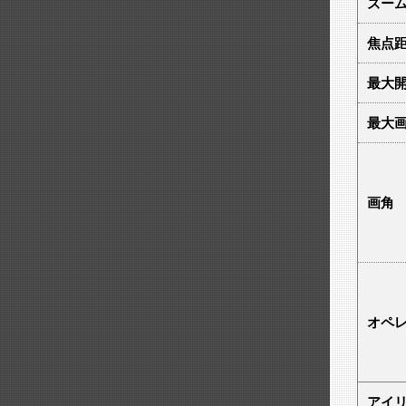
ズー
焦点
最大
最大
画角
オペ
アイ