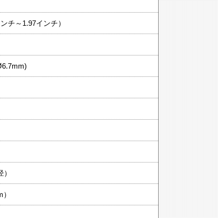
3インチ～1.97インチ）
大Ø6.7mm)
径）
m）