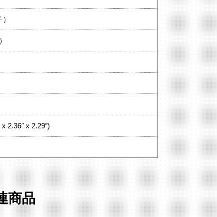
チ）
チ）
x 2.36″ x 2.29″)
 関連商品