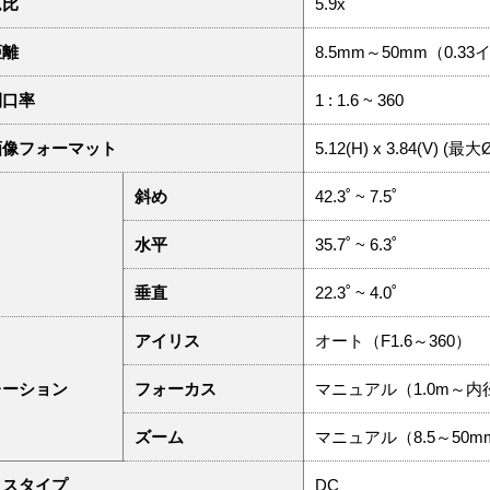
ム比
5.9x
距離
8.5mm～50mm（0.3
開口率
1 : 1.6 ~ 360
画像フォーマット
5.12(H) x 3.84(V) (最
斜め
42.3˚ ~ 7.5˚
水平
35.7˚ ~ 6.3˚
垂直
22.3˚ ~ 4.0˚
アイリス
オート（F1.6～360）
レーション
フォーカス
マニュアル（1.0m～内
ズーム
マニュアル（8.5～50m
リスタイプ
DC