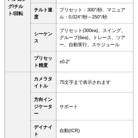
グ/チル
チルト速
プリセット：300°/秒、マニュア
ト/回転
度
ル：0.024°/秒～250°/秒
プリセット(300ea)、スイング、
シーケン
グループ(6ea)、トレース、ツア
ス
ー、自動実行、スケジュール
プリセッ
±0.2°
ト精度
カメラタ
75文字まで表示されます
イトル
方向イン
ジケータ
サポート
ー
デイナイ
自動(ICR)
ト