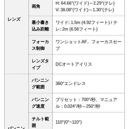
H: 64.66°(ワイド)～2.29°(テレ)
画角
V: 38.08°(ワイド)～1.30°(テレ)
レンズ
最小書き
ワイド: 1.5m (4.92フィート) / テ
込み距離
レ: 2m (6.56フィート)
フォーカ
ワンショットAF、フォーカスセー
ス制御
ブ
レンズタ
DCオートアイリス
イプ
パンニン
360°エンドレス
グ範囲
パンニン
プリセット：700°/秒、マニュア
グ速度
ル：0.024°/秒～250°/秒
チルト範
110°(0°~110°)
囲
パンニン