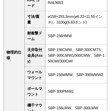
RAL9003
ード
寸法/重
ø158×293.3mm(ø6.22×11.55イン
量
チ)、3100g(6.83ポンド)
耐衝撃ド
SBP-156HMW
ーム
天井取付
SBP-156CMW、SBP-300CMTS、
物理的仕
金具(Ass
SBP-300CMW1/900CMW、SBP-1
様
y)
50CMI/300CMI
ウォール
SBP-156WMW、SBP-390WMW2
マウント
ポールマ
SBP-300PMW2
ウント
欄干マウ
SBP-156LMW、SBP-300LMW
ント