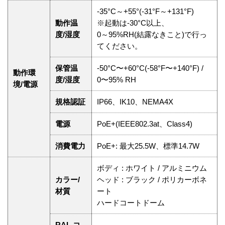
-35°C～+55°(-31°F～+131°F)
動作温
※起動は-30°C以上、
度/湿度
0～95%RH(結露なきこと)で行っ
てください。
保管温
-50°C〜+60°C(-58°F〜+140°F) /
動作環
度/湿度
0〜95% RH
境/電源
規格認証
IP66、IK10、NEMA4X
電源
PoE+(IEEE802.3at、Class4)
消費電力
PoE+: 最大25.5W、標準14.7W
ボディ : ホワイト / アルミニウム
カラー/
ヘッド : ブラック / ポリカーボネ
材質
ート
ハードコートドーム
RAL コ