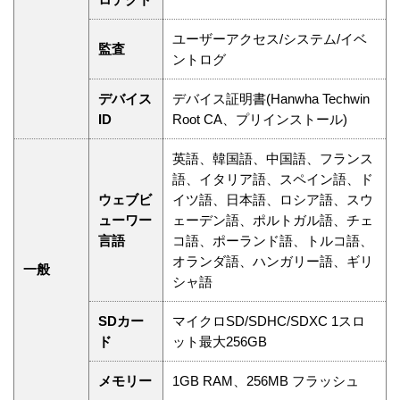
ユーザーアクセス/システム/イベ
監査
ントログ
デバイス
デバイス証明書(Hanwha Techwin
ID
Root CA、プリインストール)
英語、韓国語、中国語、フランス
語、イタリア語、スペイン語、ド
ウェブビ
イツ語、日本語、ロシア語、スウ
ューワー
ェーデン語、ポルトガル語、チェ
言語
コ語、ポーランド語、トルコ語、
オランダ語、ハンガリー語、ギリ
一般
シャ語
SDカー
マイクロSD/SDHC/SDXC 1スロ
ド
ット最大256GB
メモリー
1GB RAM、256MB フラッシュ