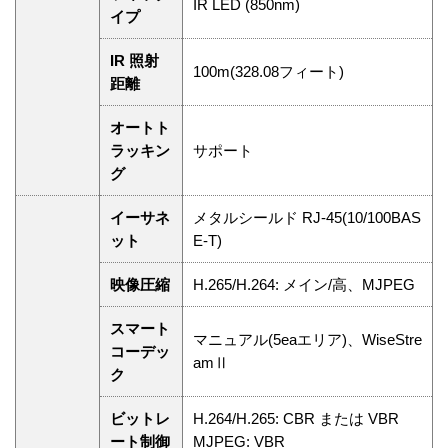
IR LED (850nm)
イプ
IR 照射
100m(328.08フィート)
距離
オートト
ラッキン
サポート
グ
イーサネ
メタルシールド RJ-45(10/100BAS
ット
E-T)
映像圧縮
H.265/H.264: メイン/高、MJPEG
スマート
マニュアル(5eaエリア)、WiseStre
コーデッ
amⅡ
ク
ビットレ
H.264/H.265: CBR または VBR
ート制御
MJPEG: VBR