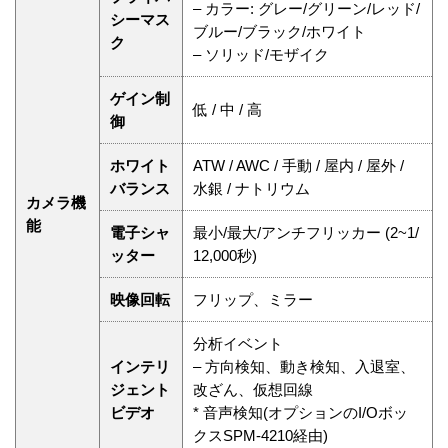
– カラー: グレー/グリーン/レッド/
シーマス
ブルー/ブラック/ホワイト
ク
– ソリッド/モザイク
ゲイン制
低 / 中 / 高
御
ホワイト
ATW / AWC / 手動 / 屋内 / 屋外 /
バランス
水銀 / ナトリウム
カメラ機
能
電子シャ
最小/最大/アンチフリッカー (2~1/
ッター
12,000秒)
映像回転
フリップ、ミラー
分析イベント
インテリ
– 方向検知、動き検知、入退室、
ジェント
改ざん、仮想回線
ビデオ
* 音声検知(オプションのI/Oボッ
クスSPM-4210経由)