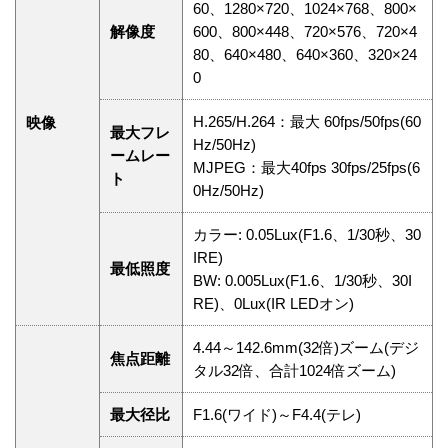
60、1280×720、1024×768、800×
解像度
600、800×448、720×576、720×4
80、640×480、640×360、320×24
0
H.265/H.264：最大 60fps/50fps(60
映像
最大フレ
Hz/50Hz)
ームレー
MJPEG：最大40fps 30fps/25fps(6
ト
0Hz/50Hz)
カラー: 0.05Lux(F1.6、1/30秒、30
IRE)
最低照度
BW: 0.005Lux(F1.6、1/30秒、30I
RE)、0Lux(IR LEDオン)
4.44～142.6mm(32倍)ズーム(デジ
焦点距離
タル32倍、合計1024倍ズーム)
最大径比
F1.6(ワイド)～F4.4(テレ)