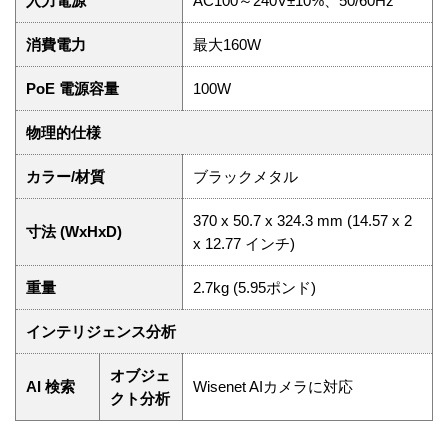
入力電源
AC100～240V±10%、50/60Hz
消費電力
最大160W
PoE 電源容量
100W
物理的仕様
カラー/材質
ブラックメタル
370 x 50.7 x 324.3 mm (14.57 x 2
寸法 (WxHxD)
x 12.77 インチ)
重量
2.7kg (5.95ポンド)
インテリジェンス分析
オブジェ
AI 検索
Wisenet AIカメラに対応
クト分析