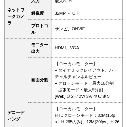
入力
最大8CH
ネットワ
解像度
32MP ～ CIF
ークカメ
ラ
プロトコ
サンピ、ONVIF
ル
モニター
HDMI、VGA
出力
【ローカルモニター】
– ダイナミックレイアウト、バー
チャルチャンネルビュー
画面分割
– クローンモード：最大16分割
– 拡張モード：最大9分割
[Web] 1/ 2H/ 2V/ 3V/ 4/ 6/ 8/ 9
【ローカルモニター】
デコーデ
FHDクローンモード：32M(15fp
ィング
s、H.265のみ)、12M(30fps、H.26