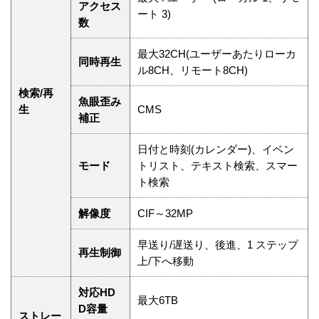
アクセス
ート 3)
数
最大32CH(ユーザーあたりローカ
同時再生
ル8CH、リモート8CH)
検索/再
魚眼歪み
生
CMS
補正
日付と時刻(カレンダー)、イベン
モード
トリスト、テキスト検索、スマー
ト検索
解像度
CIF～32MP
早送り/遅送り、後進、1 ステップ
再生制御
上/下へ移動
対応HD
最大6TB
D容量
ストレー