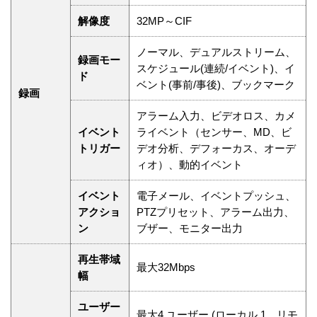
解像度
32MP～CIF
ノーマル、デュアルストリーム、
録画モー
スケジュール(連続/イベント)、イ
ド
ベント(事前/事後)、ブックマーク
録画
アラーム入力、ビデオロス、カメ
イベント
ライベント（センサー、MD、ビ
トリガー
デオ分析、デフォーカス、オーデ
ィオ）、動的イベント
イベント
電子メール、イベントプッシュ、
アクショ
PTZプリセット、アラーム出力、
ン
ブザー、モニター出力
再生帯域
最大32Mbps
幅
ユーザー
最大4 ユーザー (ローカル 1、リモ