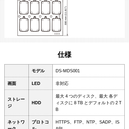
仕様
モデル
DS-MDS001
画面
LED
非対応
最大 4 つのディスク、最大 各デ
ストレー
HDD
ィスクに 8 TB とデフォルトの 2 T
ジ
B
ネットワ
プロトコ
HTTPS、FTP、NTP、SADP、IS
ーク
ル
API