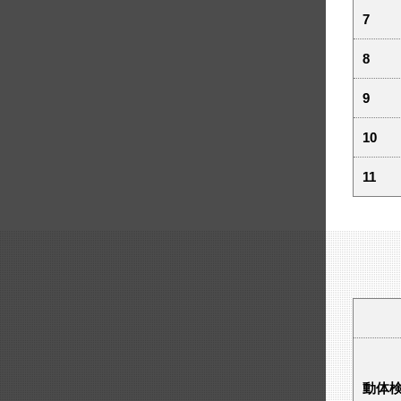
7
8
9
10
11
動体検知