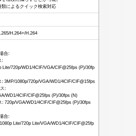
種類によるクイック検索対応
.265/H.264+/H.264
の場合:
:
Lite/720p/WD1/4CIF/VGA/CIF@25fps (P)/30fp
/1080p/720p/VGA/WD1/4CIF/CIF@15fps
ス:
/WD1/4CIF/CIF@25fps (P)/30fps (N)
p/VGA/WD1/4CIF/CIF@25fps (P)/30fps
の場合:
080p Lite/720p Lite/VGA/WD1/4CIF/CIF@25fp