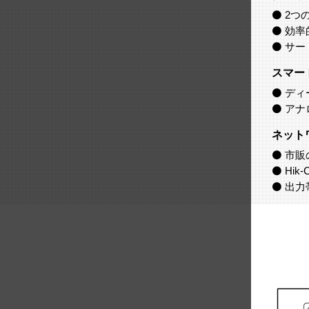
⚫ 2つ
⚫ 効
⚫ サ
スマー
⚫ デ
⚫ アナ
ネット
⚫ 市販
⚫ Hik
⚫ 出