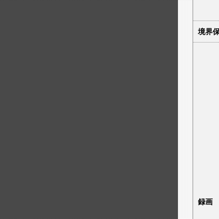
境界保
録画