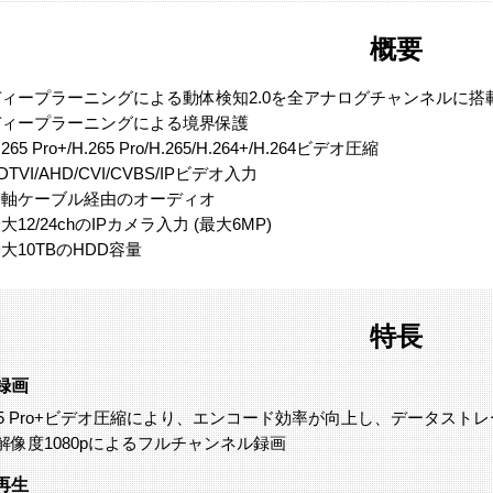
概要
ディープラーニングによる動体検知2.0を全アナログチャンネルに搭
ディープラーニングによる境界保護
.265 Pro+/H.265 Pro/H.265/H.264+/H.264ビデオ圧縮
DTVI/AHD/CVI/CVBS/IPビデオ入力
同軸ケーブル経由のオーディオ
大12/24chのIPカメラ入力 (最大6MP)
大10TBのHDD容量
特長
録画
265 Pro+ビデオ圧縮により、エンコード効率が向上し、データスト
解像度1080pによるフルチャンネル録画
再生