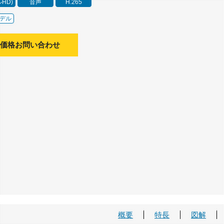
ルHD)
音声
H.265
デル
価格お問い合わせ
概要
特長
図解