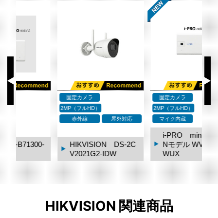
固定カメラ
固定カメラ
2MP（フルHD）
2MP（フルHD）
2M
応
マイク内蔵
WDR
マイク内蔵
i-PRO mini 無線LA
2C
Nモデル WV-S7130
WUX
Canon VB-S910F
HIKVISION 関連商品