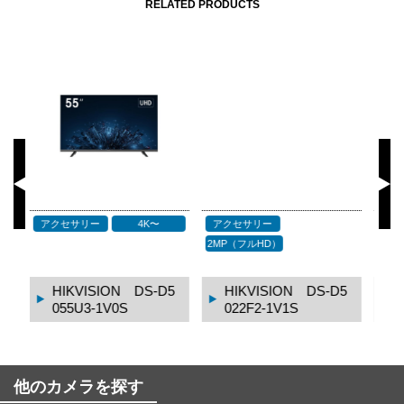
RELATED PRODUCTS
PoE スイッチ
ビデオレコーダー
サ
4K〜
D5
HIKVISION DS-3E
HIKVISION DS-771
1510P-SI
6NXI-K4/16P
他のカメラを探す