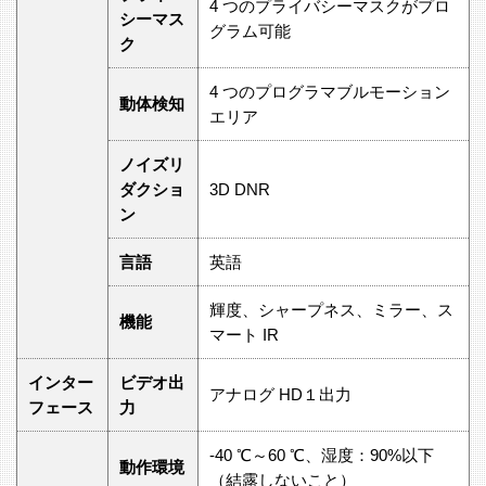
4 つのプライバシーマスクがプロ
シーマス
グラム可能
ク
4 つのプログラマブルモーション
動体検知
エリア
ノイズリ
ダクショ
3D DNR
ン
言語
英語
輝度、シャープネス、ミラー、ス
機能
マート IR
インター
ビデオ出
アナログ HD１出力
フェース
力
-40 ℃～60 ℃、湿度：90%以下
動作環境
（結露しないこと）