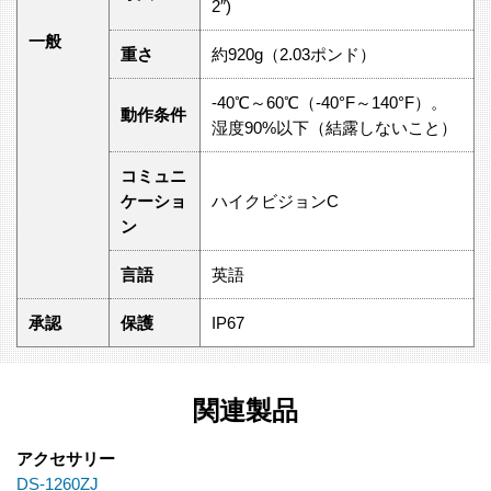
2″)
一般
重さ
約920g（2.03ポンド）
-40℃～60℃（-40°F～140°F）。
動作条件
湿度90%以下（結露しないこと）
コミュニ
ケーショ
ハイクビジョンC
ン
言語
英語
承認
保護
IP67
関連製品
アクセサリー
DS-1260ZJ