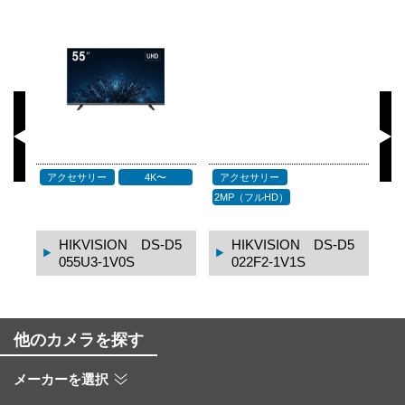
PoE スイッチ
ビデオレコーダー
4K〜
 DS-D5
HIKVISION DS-3E
HIKVISION DS-771
1510P-SI
6NXI-K4/16P
他のカメラを探す
メーカーを選択