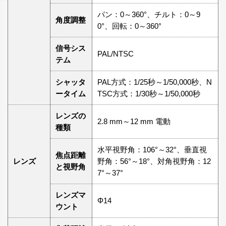
パン：0～360°、チルト：0～9
角度調整
0°、回転：0～360°
信号シス
PAL/NTSC
テム
シャッタ
PAL方式：1/25秒～1/50,000秒、N
ータイム
TSC方式：1/30秒～1/50,000秒
レンズの
2.8 mm～12 mm 電動
種類
水平視野角：106°～32°、垂直視
焦点距離
レンズ
野角：56°～18°、対角視野角：12
と視野角
7°～37°
レンズマ
Φ14
ウント