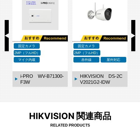
固定カメラ
固定カメラ
2MP（フルHD）
2MP（フルHD）
対応
マイク内蔵
WDR
マイク内蔵
i-PRO mini 無線LA
-2C
Nモデル WV-S7130
WUX
Canon VB-S910F
HIKVISION 関連商品
RELATED PRODUCTS