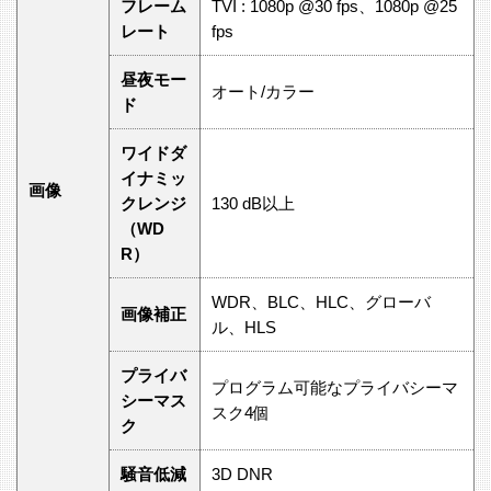
フレーム
TVI : 1080p @30 fps、1080p @25
レート
fps
昼夜モー
オート/カラー
ド
ワイドダ
イナミッ
画像
クレンジ
130 dB以上
（WD
R）
WDR、BLC、HLC、グローバ
画像補正
ル、HLS
プライバ
プログラム可能なプライバシーマ
シーマス
スク4個
ク
騒音低減
3D DNR