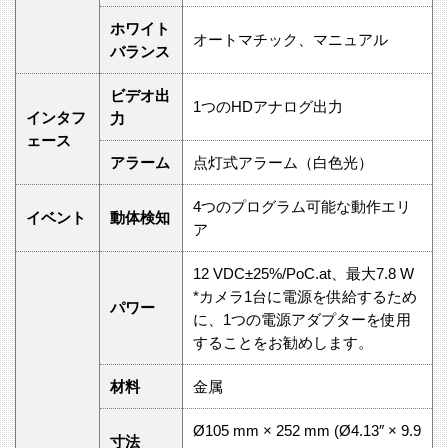
ホワイト
オートマチック、マニュアル
バランス
ビデオ出
1つのHDアナログ出力
インタフ
力
ェース
アラーム
点灯式アラーム（白色光）
4つのプログラム可能な動作エリ
イベント
動体検知
ア
12 VDC±25%/PoC.at、最大7.8 W
*カメラ1台に電源を供給するため
パワー
に、1つの電源アダプターを使用
することをお勧めします。
材料
金属
Ø105 mm × 252 mm (Ø4.13″ × 9.9
寸法