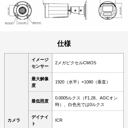
仕様
イメージ
2メガピクセルCMOS
センサー
最大解像
1920（水平）×1080（垂直）
度
0.0005ルクス（F1.28、AGCオン
最低照度
時）、白色光では0ルクス
デイナイ
カメラ
ICR
ト