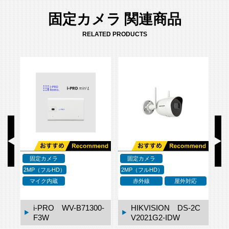
固定カメラ 関連商品
RELATED PRODUCTS
固定カメラ
固定カメラ
2MP（フルHD）
2MP（フルHD）
2M
応
マイク内蔵
赤外線
屋外対応
i-PRO WV-B71300-
HIKVISION DS-2C
F3W
V2021G2-IDW