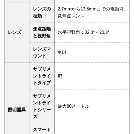
レンズの
2.7mmから13.5mmまでの電動可
種類
変焦点レンズ
焦点距離
レンズ
水平視野角：92.3°～29.3°
と視野角
レンズマ
Φ14
ウント
サプリメ
ントライ
IR
トタイプ
サプリメ
ントライ
最大80メートル
照明器具
トシリー
ズ
スマート