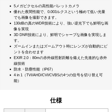
5メガピクセルの高性能バレットカメラ
優れた夜間性能で、0.003ルクスという極めて低い光量
でも画像を撮影できます。
130dBの真のWDR技術により、強い逆光下でも鮮明な画
像を実現
3D DNR技術により、鮮明でシャープな画像を実現しま
す。
ズームインまたはズームアウト時にレンズが自動的にピ
ントを合わせます
EXIR 2.0：80mの赤外線照射距離を備えた先進的な赤外
線技術
防水・防塵性能（IP67）
4 in 1（TVI/AHD/CVI/CVBSの4つの信号を切り替え可
能）
仕様