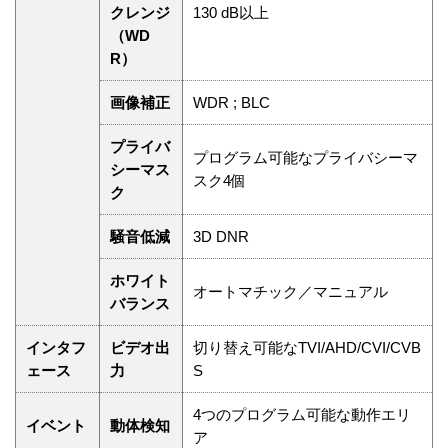
クレンジ
130 dB以上
（WD
R）
画像補正
WDR ; BLC
プライバ
プログラム可能なプライバシーマ
シーマス
スク4個
ク
騒音低減
3D DNR
ホワイト
オートマチック／マニュアル
バランス
インタフ
ビデオ出
切り替え可能なTVI/AHD/CVI/CVB
ェース
力
S
4つのプログラム可能な動作エリ
イベント
動体検知
ア