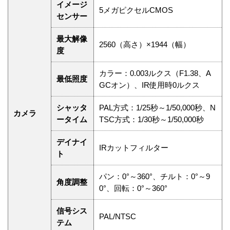
イメージ
5メガピクセルCMOS
センサー
最大解像
2560（高さ）×1944（幅）
度
カラー：0.003ルクス（F1.38、A
最低照度
GCオン）、IR使用時0ルクス
シャッタ
PAL方式：1/25秒～1/50,000秒、N
カメラ
ータイム
TSC方式：1/30秒～1/50,000秒
デイナイ
IRカットフィルター
ト
パン：0°～360°、チルト：0°～9
角度調整
0°、回転：0°～360°
信号シス
PAL/NTSC
テム