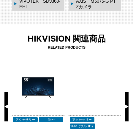
VIVOTEK SD9368-
AXIS M5075-G PT
EHL
Zカメラ
HIKVISION 関連商品
RELATED PRODUCTS
PoE スイッチ
ビデオレコーダー
サ
4K〜