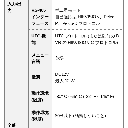
入力/出
RS-485
半二重モード
力
インター
自己適応型 HIKVISION、Pelco-
フェース
P、Pelco-D プロトコル
UTC 機
UTC プロトコル (または以前の D
能
VR の HIKVISION-C プロトコル)
メニュー
英語
言語
DC12V
電源
最大 12 W
動作環境
-30° C～65° C (-22° F～149° F)
(温度)
動作環境
90%以下 (結露しないこと)
(湿度)
全般