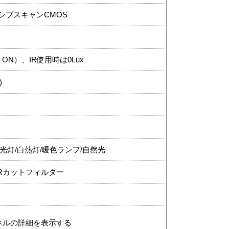
ッシブスキャンCMOS
GC ON）、IR使用時は0Lux
)
/蛍光灯/白熱灯/暖色ランプ/自然光
Rカットフィルター
ネルの詳細を表示する