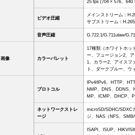
25 fps (704 × 576、640
メインストリーム：H.265
ビデオ圧縮
サブストリーム：H.265/H
音声圧縮
G.722.1/G.711ulaw/G.
17種類（ホワイトホッ
ー、フュージョン2、ア
と画像
カラーパレット
1、カラー2、アイス
ト、ダークブルー、ウ
IPv4/IPv6、HTTP、H
プロトコル
NMP、DNS、DDNS、N
MP、ICMP、DHCP、PP
ネットワークストレ
microSD/SDHC/
ージ
ジ、NAS（NFS、SM
ISAPI、ISUP、HI