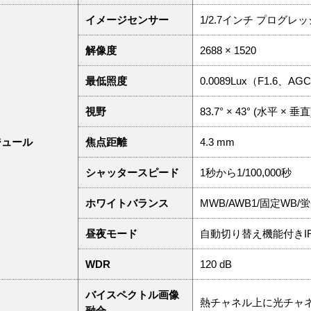
イメージセンサー
1/2.7インチ プログレ
解像度
2688 × 1520
最低照度
0.0089Lux（F1.6、A
視野
83.7° × 43° (水平 × 垂直
ジュール
焦点距離
4.3 mm
シャッタースピード
1秒から1/100,000秒
ホワイトバランス
MWB/AWB1/固定WB
昼夜モード
自動切り替え機能付きI
WDR
120 dB
バイスペクトル画像
熱チャネル上に光チャ
融合