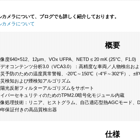
ルカメラについて、ブログでも詳しく紹介しております。
ルカメラについて
概要
像度640×512、12μm、VOx UFPA、NETD ≤ 20 mK (25°C、F1.0)
デオコンテンツ分析3.0（VCA3.0）：高精度な車両／人物検出お
災予防のための温度異常警報、-20℃～150℃（-4°F～302°F）、±8℃（
火災検知および煙検知アルゴリズム
太陽光反射フィルターアルゴリズムをサポート
イバーセキュリティのためのTPM2.0暗号化モジュール内蔵
像処理技術：リニア、ヒストグラム、自己適応型熱AGCモード、DDE
0年保証付きの高品質検出器
仕様