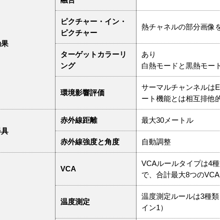
ピクチャー・イン・
熱チャネルの部分画像
ピクチャー
効果
ターゲットカラーリ
あり
ング
白熱モードと黒熱モー
サーマルチャンネルはE
環境影響評価
ート機能とは相互排他
赤外線距離
最大30メートル
器具
赤外線強度と角度
自動調整
VCAルールタイプは4
VCA
で、合計最大8つのVC
温度測定ルールは3種類
温度測定
イン1）