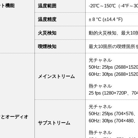
ート機能
温度範囲
-20℃～150℃（-4°F～3
温度精度
± 8 °C (±14.4 °F)
火災検知
動的火災検知、最大10
喫煙検知
最大10箇所の喫煙箇所
光チャネル
50Hz: 25fps (2688×15
60Hz: 30fps (2688×15
メインストリーム
熱チャネル
25 fps (1280×720P、7
光チャネル
50Hz: 25fps (704×576
オとオーディオ
60Hz: 30fps (704×480
サブストリーム
熱チャネル