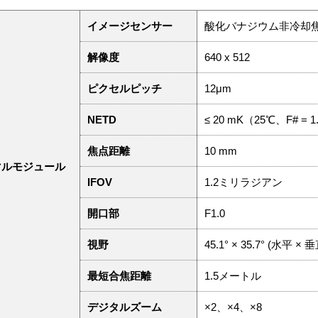
イメージセンサー
酸化バナジウム非冷却
解像度
640 x 512
ピクセルピッチ
12μm
NETD
≤ 20 mK（25℃、F# = 1
焦点距離
10 mm
マルモジュール
IFOV
1.2ミリラジアン
開口部
F1.0
視野
45.1° × 35.7° (水平 × 
最短合焦距離
1.5メートル
デジタルズーム
×2、×4、×8