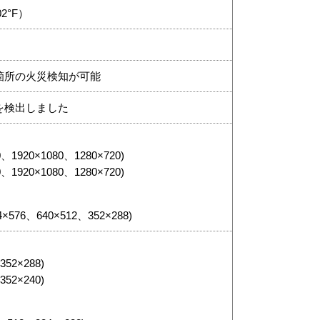
02°F）
箇所の火災検知が可能
を検出しました
20、1920×1080、1280×720)
20、1920×1080、1280×720)
04×576、640×512、352×288)
、352×288)
、352×240)