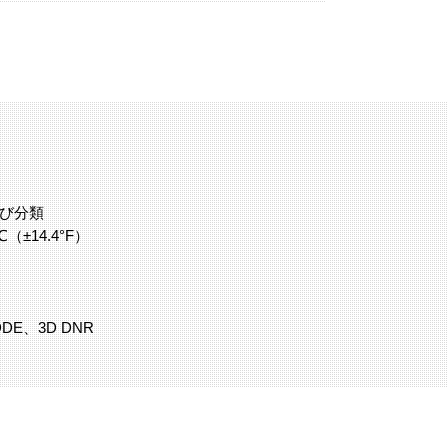
よび分類
±14.4°F）
、3D DNR