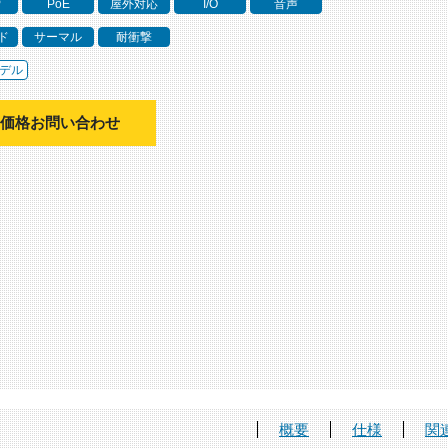
P
PoE
屋外対応
I/O
音声
ド
サーマル
耐衝撃
デル
価格お問い合わせ
概要
仕様
関