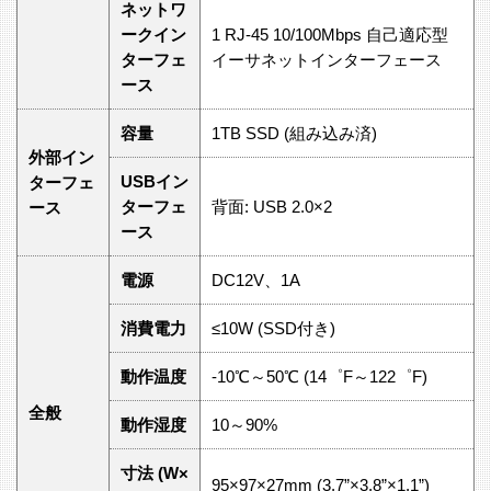
ネットワ
ークイン
1 RJ-45 10/100Mbps 自己適応型
ターフェ
イーサネットインターフェース
ース
容量
1TB SSD (組み込み済)
外部イン
USBイン
ターフェ
ターフェ
背面: USB 2.0×2
ース
ース
電源
DC12V、1A
消費電力
≤10W (SSD付き)
動作温度
-10℃～50℃ (14゜F～122゜F)
全般
動作湿度
10～90%
寸法 (W×
95×97×27mm (3.7”×3.8”×1.1”)