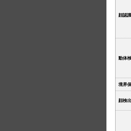
顔認
動体検
境界
顔検