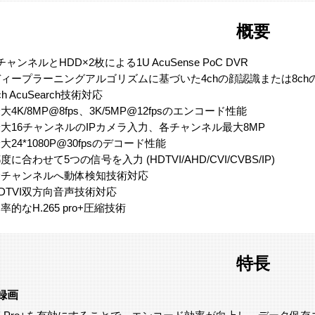
概要
チャンネルとHDD×2枚による1U AcuSense PoC DVR
ディープラーニングアルゴリズムに基づいた4chの顔認識または8c
ch AcuSearch技術対応
大4K/8MP@8fps、3K/5MP@12fpsのエンコード性能
大16チャンネルのIPカメラ入力、各チャンネル最大8MP
大24*1080P@30fpsのデコード性能
度に合わせて5つの信号を入力 (HDTVI/AHD/CVI/CVBS/IP)
全チャンネルへ動体検知技術対応
DTVI双方向音声技術対応
率的なH.265 pro+圧縮技術
特長
録画