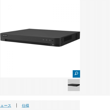
フェース
仕様