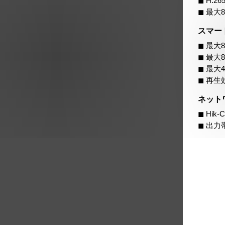
◼ H.
◼ 最大
スマー
◼ 最大
◼ 最大
◼ 最大
◼ 再
ネット
◼ Hik-
◼ 出