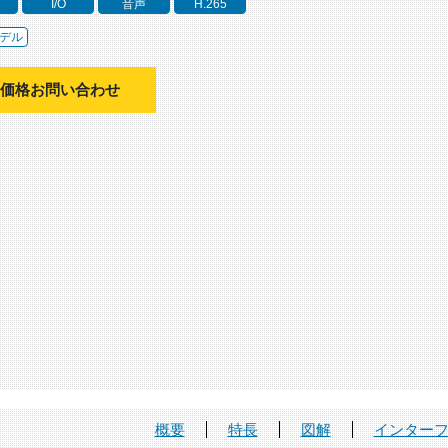
I/O
音声
H.265
デル
価格お問い合わせ
概要
特長
図解
インター