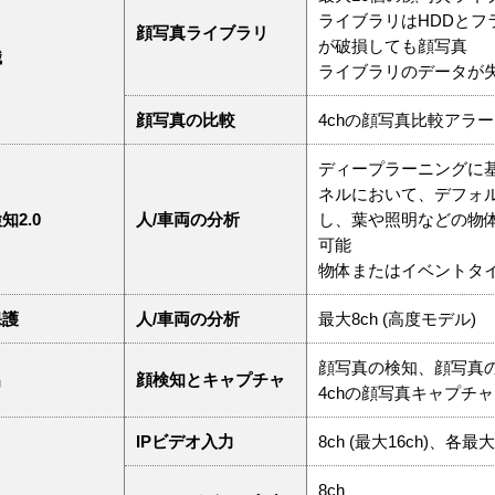
ライブラリはHDDとフ
顔写真ライブラリ
が破損しても顔写真
識
ライブラリのデータが
顔写真の比較
4chの顔写真比較アラー
ディープラーニングに基
ネルにおいて、デフォ
知2.0
人/車両の分析
し、葉や照明などの物
可能
物体またはイベントタ
保護
人/車両の分析
最大8ch (高度モデル)
顔写真の検知、顔写真
出
顔検知とキャプチャ
4chの顔写真キャプチャ
IPビデオ入力
8ch (最大16ch)、各最
8ch