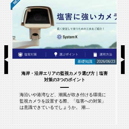
/01
基礎知識
2026/06/23
海岸・沿岸エリアの監視カメラ選び方｜塩害
対策の3つのポイント
海沿いや港湾など、潮風が吹き付ける環境に
監視カメラを設置する際、「塩害への対策」
は意識できているでしょうか。 潮…