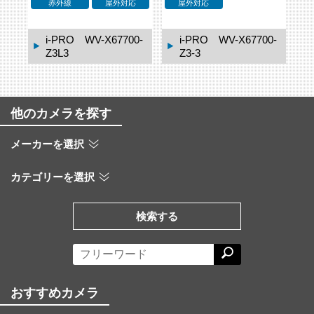
応
赤外線
屋外対応
屋外対応
2M
1-
i-PRO WV-X67700-
i-PRO WV-X67700-
Z3L3
Z3-3
他のカメラを探す
メーカーを選択
カテゴリーを選択
検索する
おすすめカメラ