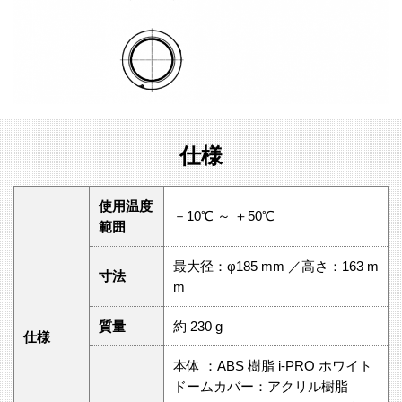
仕様
使用温度
－10℃ ～ ＋50℃
範囲
最大径：φ185 mm ／高さ：163 m
寸法
m
質量
約 230 g
仕様
本体 ：ABS 樹脂 i-PRO ホワイト
ドームカバー：アクリル樹脂