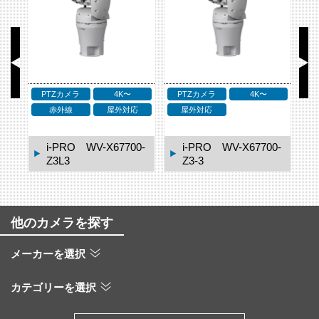
PTZカメラ
4K〜
PTZカメラ
4K〜
応
赤外線
屋外対応
屋外対応
2M
1-
i-PRO WV-X67700-
i-PRO WV-X67700-
Z3L3
Z3-3
他のカメラを探す
メーカーを選択
カテゴリーを選択