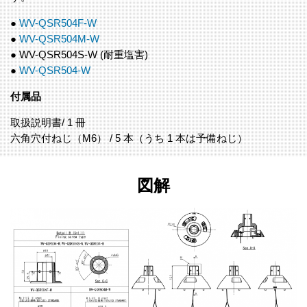
●
WV-QSR504F-W
●
WV-QSR504M-W
● WV-QSR504S-W (耐重塩害)
●
WV-QSR504-W
付属品
取扱説明書/ 1 冊
六角穴付ねじ（M6） / 5 本（うち 1 本は予備ねじ）
図解