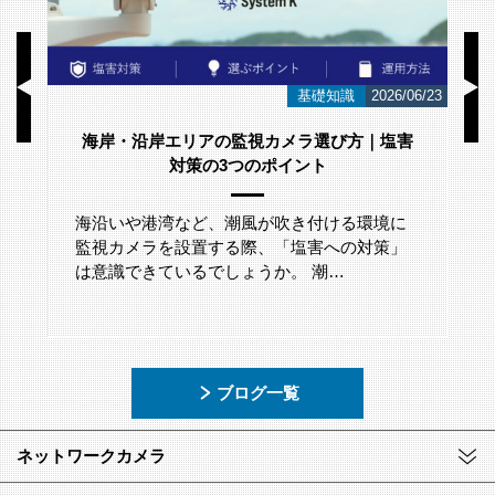
/01
基礎知識
2026/06/23
海岸・沿岸エリアの監視カメラ選び方｜塩害
対策の3つのポイント
海沿いや港湾など、潮風が吹き付ける環境に
監視カメラを設置する際、「塩害への対策」
は意識できているでしょうか。 潮…
ブログ一覧
ネットワークカメラ