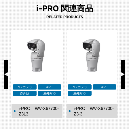
i-PRO 関連商品
RELATED PRODUCTS
PTZカメラ
4K〜
PTZカメラ
4K〜
応
赤外線
屋外対応
屋外対応
2M
1-
i-PRO WV-X67700-
i-PRO WV-X67700-
Z3L3
Z3-3