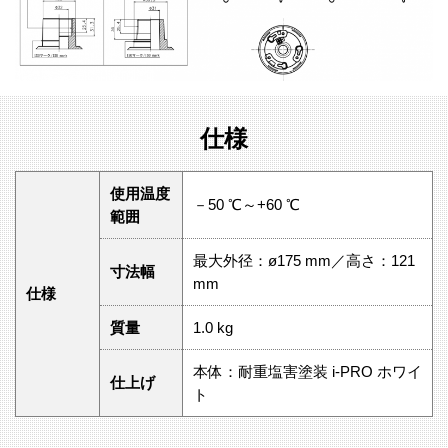
仕様
使用温度
－50 ℃～+60 ℃
範囲
最大外径：ø175 mm／高さ：121
寸法幅
mm
仕様
質量
1.0 kg
本体：耐重塩害塗装 i-PRO ホワイ
仕上げ
ト