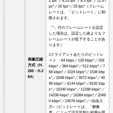
2 fps*／6.25 fps*／8.3 fps*／12.5 f
ps*／20 fps*／25 fps*（フレーム
レートは、「ビットレート」に制
限されます。
「*」付のフレームレートを設定
した場合は、設定した値よりもフ
レームレートが低下することがあ
ります）
1クライアントあたりのビットレ
画像圧縮
ート ：64 kbps／128 kbps*／256
方式（H.
kbps*／384 kbps*／512 kbps*／7
265・H.2
68 kbps*／1024 kbps*／1536 kbp
64）
s*／2048 kbps*／3072 kbps*／40
96 kbps*／6144 kbps*／8192 kbp
s*／10240 kbps*／12288 kbps*／
14336 kbps*／16384 kbps*／2048
0 kbps*／24576 kbps*／–自由入
力–（ビットレートは、「解像
度」によって設定可能な範囲が異