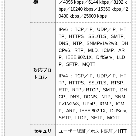
御
／4096 kbps／6144 kbps／8192 k
bps／10240 kbps／15360 kbps／2
0480 kbps／25600 kbps
IPv6 ： TCP／IP、UDP／IP、HT
TP、HTTPS、SSL/TLS、SMTP、
DNS、NTP、SNMPv1/v2/v3、DH
CPv6、RTP、MLD、ICMP、AR
P、IEEE 802.1X、DiffServ、LLD
P、SFTP、MQTT
対応プロ
IPv4 ： TCP／IP、UDP／IP、HT
トコル
TP、HTTPS、SSL/TLS、RTSP、
RTP、RTP／RTCP、SMTP、DH
CP、DNS、DDNS、NTP、SNM
Pv1/v2/v3、UPnP、IGMP、ICM
P、ARP、IEEE 802.1X、DiffServ,
SRTP、LLDP、SFTP、MQTT
セキュリ
ユーザー認証／ホスト認証／HTT