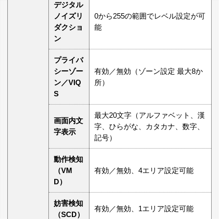
デジタル
ノイズリ
0から255の範囲でレベル設定が可
ダクショ
能
ン
プライバ
シーゾー
有効／無効（ゾーン設定 最大8か
ン／VIQ
所）
S
最大20文字（アルファベット、漢
画面内文
字、ひらがな、カタカナ、数字、
字表示
記号）
動作検知
（VM
有効／無効、4エリア設定可能
D）
妨害検知
有効／無効、1エリア設定可能
（SCD）