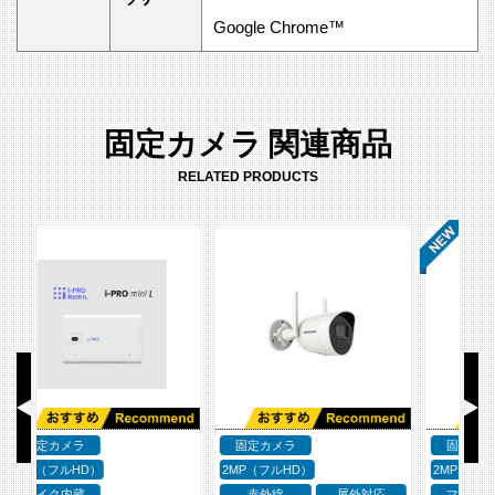
Google Chrome™
固定カメラ 関連商品
RELATED PRODUCTS
固定カメラ
固定カメラ
2MP（フルHD）
2MP（フルHD）
2M
応
マイク内蔵
WDR
マイク内蔵