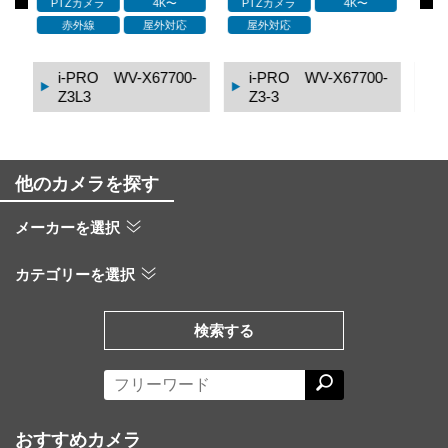
PTZカメラ
PTZカメラ
2MP（フルHD）
2MP（フルHD）
2M
屋外対応
屋外対応
0-
i-PRO WV-X67301-
i-PRO WV-X67301-
Z4L4
Z4L3
他のカメラを探す
メーカーを選択
カテゴリーを選択
検索する
おすすめカメラ