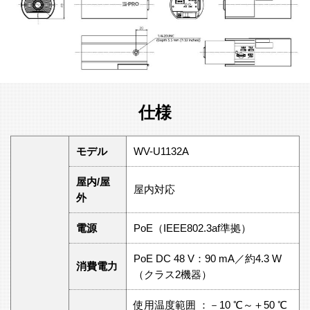
仕様
モデル
WV-U1132A
屋内/屋
屋内対応
外
電源
PoE（IEEE802.3af準拠）
PoE DC 48 V：90 mA／約4.3 W
消費電力
（クラス2機器）
使用温度範囲 ：－10 ℃～＋50 ℃