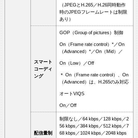
（JPEGとH.265／H.26同時動作
時のJPEGフレームレートは制限
あり）
GOP（Group of pictures）制御
On（Frame rate control）*／On
（Advanced）*／On（Mid）／
スマート
On（Low）／Off
コーディ
＊ On（Frame rate control）、On
ング
（Advanced）は、H.265のみ対応
オートVIQS
On／Off
制限なし／64 kbps／128 kbps／2
56 kbps／384 kbps／512 kbps／7
配信量制
68 kbps／1024 kbps／2048 kbps