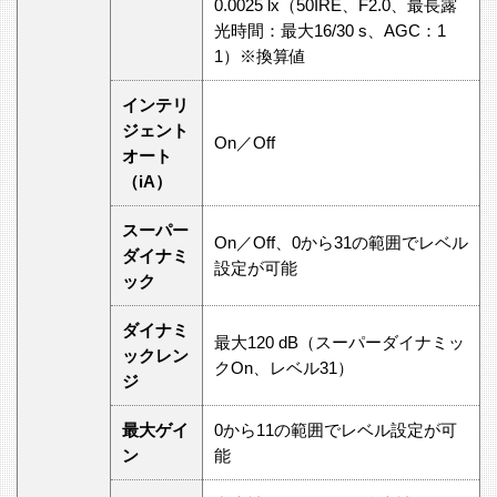
0.0025 lx（50IRE、F2.0、最長露
光時間：最大16/30 s、AGC：1
1）※換算値
インテリ
ジェント
On／Off
オート
（iA）
スーパー
On／Off、0から31の範囲でレベル
ダイナミ
設定が可能
ック
ダイナミ
最大120 dB（スーパーダイナミッ
ックレン
クOn、レベル31）
ジ
最大ゲイ
0から11の範囲でレベル設定が可
ン
能