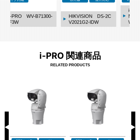
i-PRO mini 無線LA
2C
Nモデル WV-S7130
WUX
Canon VB-S910F
i-PRO 関連商品
RELATED PRODUCTS