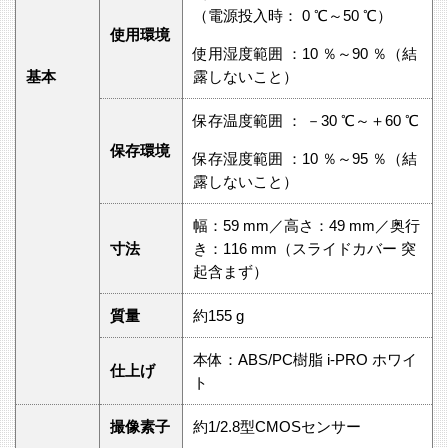
（電源投入時： 0 ℃～50 ℃）
使用環境
使用湿度範囲 ：10 ％～90 ％（結
基本
露しないこと）
保存温度範囲 ： －30 ℃～＋60 ℃
保存環境
保存湿度範囲 ：10 ％～95 ％（結
露しないこと）
幅：59 mm／高さ：49 mm／奥行
寸法
き：116 mm（スライドカバー 突
起含まず）
質量
約155 g
本体：ABS/PC樹脂 i-PRO ホワイ
仕上げ
ト
撮像素子
約1/2.8型CMOSセンサー