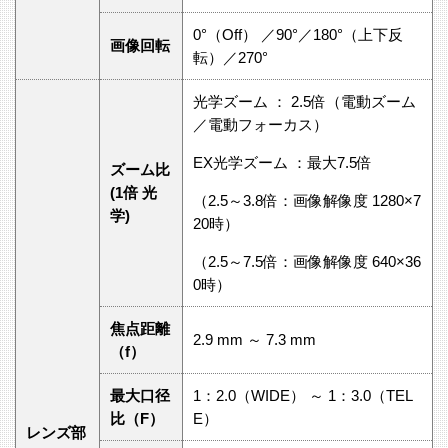
0°（Off） ／90°／180°（上下反
画像回転
転）／270°
光学ズーム ： 2.5倍（電動ズーム
／電動フォーカス）
EX光学ズーム ：最大7.5倍
ズーム比
(1倍 光
（2.5～3.8倍：画像解像度 1280×7
学)
20時）
（2.5～7.5倍：画像解像度 640×36
0時）
焦点距離
2.9 mm ～ 7.3 mm
（f）
最大口径
1：2.0（WIDE） ～ 1：3.0（TEL
比（F）
E）
レンズ部