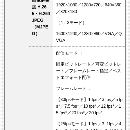
画像解像
1920×1080／1280×720／640×360
度 H.26
／320×180
5・H.264
JPEG
［4：3モード］
（MJPE
G）
1600×1200／1280×960／VGA／Q
VGA
配信モード ：
固定ビットレート／可変ビットレ
ート／フレームレート指定／ベス
トエフォート配信
フレームレート ：
【30fpsモード】1 fps／3 fps／5 fp
s*／7.5 fps*／10 fps*／12 fps*／1
5 fps*／20 fps*／30 fps*
【25fpsモード】1 fps／3 .1fps／4.