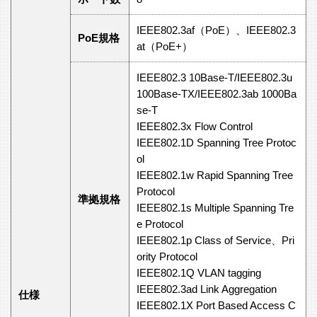
IEEE802.3af（PoE）、IEEE802.3
PoE規格
at（PoE+）
IEEE802.3 10Base-T/IEEE802.3u
100Base-TX/IEEE802.3ab 1000Ba
se-T
IEEE802.3x Flow Control
IEEE802.1D Spanning Tree Protoc
ol
IEEE802.1w Rapid Spanning Tree
Protocol
準拠規格
IEEE802.1s Multiple Spanning Tre
e Protocol
IEEE802.1p Class of Service、Pri
ority Protocol
IEEE802.1Q VLAN tagging
IEEE802.3ad Link Aggregation
仕様
IEEE802.1X Port Based Access C