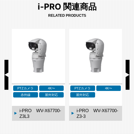
i-PRO 関連商品
RELATED PRODUCTS
PTZカメラ
4K〜
PTZカメラ
4K〜
応
赤外線
屋外対応
屋外対応
2M
1-
i-PRO WV-X67700-
i-PRO WV-X67700-
Z3L3
Z3-3