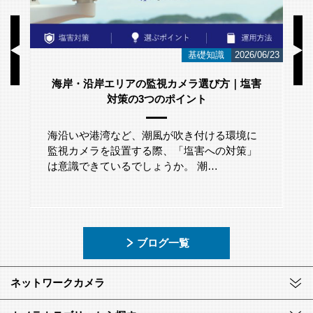
/23
お知らせ
2026/06/12
スウェーデンのネットワークカメラメーカー
「Axis Japan Partner Summit 2026」に参加
いたしました。
2026年5月29日(金)に、グランドニッコー東京
台場にて開催されたアクシスコミュニケーシ
ョンズ株式会社主催「A…
ブログ一覧
ネットワークカメラ