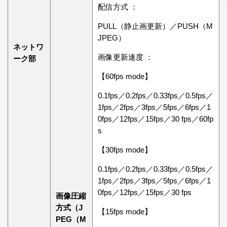
配信方式 ：
PULL（静止画更新）／PUSH（M
JPEG）
ネットワ
画像更新速度 ：
ーク部
【60fps mode】
0.1fps／0.2fps／0.33fps／0.5fps／
1fps／2fps／3fps／5fps／6fps／1
0fps／12fps／15fps／30 fps／60fp
s
【30fps mode】
0.1fps／0.2fps／0.33fps／0.5fps／
1fps／2fps／3fps／5fps／6fps／1
0fps／12fps／15fps／30 fps
画像圧縮
方式（J
【15fps mode】
PEG（M