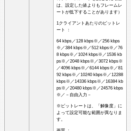
は、設定した値よりもフレームレ
ートが低下することがあります）
1クライアントあたりのビットレ
ート ：
64 kbps／128 kbps※／256 kbps
※／384 kbps※／512 kbps※／76
8 kbps※／1024 kbps※／1536 kb
ps※／2048 kbps※／3072 kbps※
／4096 kbps※／6144 kbps※／81
92 kbps※／10240 kbps※／12288
kbps※／14336 kbps※／16384 kb
ps※／20480 kbps※／24576 kbps
※／－自由入力－
※ビットレートは、「解像度」に
よって設定可能な範囲が異なりま
す。
画質 ：