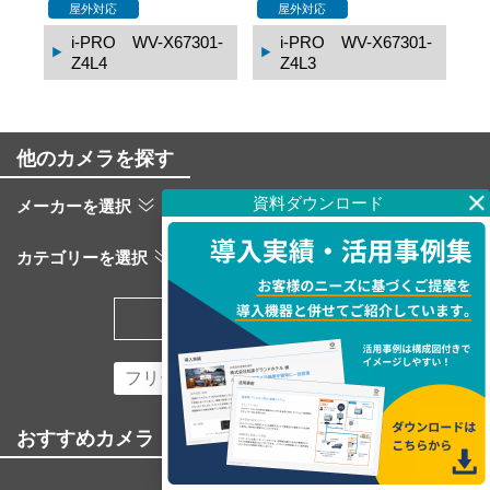
赤外線
屋外対応
赤外線
屋外対応
1-
i-PRO WV-X67300-
i-PRO WV-X67300-
Z4L4
Z4L3
他のカメラを探す
メーカーを選択
カテゴリーを選択
検索する
おすすめカメラ