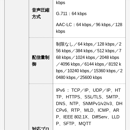
kbps
音声圧縮
G.711：64 kbps
方式
AAC-LC：64 kbps／96 kbps／128
kbps
制限なし／64 kbps／128 kbps／2
56 kbps／384 kbps／512 kbps／7
配信量制
68 kbps／1024 kbps／2048 kbps
御
／4096 kbps／6144 kbps／8192 k
bps／10240 kbps／15360 kbps／2
0480 kbps／25600 kbps
IPv6 ： TCP／IP、UDP／IP、HT
TP、HTTPS、SSL/TLS、SMTP、
DNS、NTP、SNMPv1/v2/v3、DH
CPv6、RTP、MLD、ICMP、AR
P、IEEE 802.1X、DiffServ、LLD
P、SFTP、MQTT
対応プロ