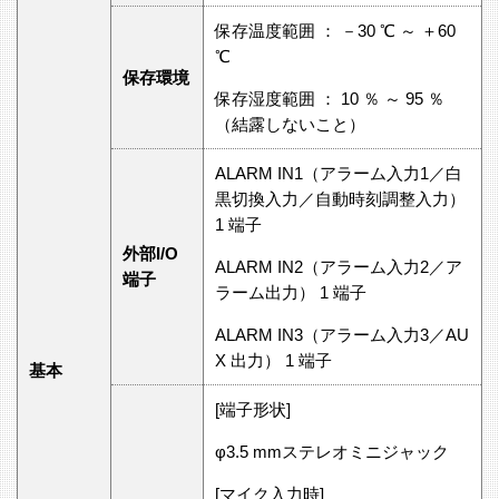
保存温度範囲 ： －30 ℃ ～ ＋60
℃
保存環境
保存湿度範囲 ： 10 ％ ～ 95 ％
（結露しないこと）
ALARM IN1（アラーム入力1／白
黒切換入力／自動時刻調整入力）
1 端子
外部I/O
ALARM IN2（アラーム入力2／ア
端子
ラーム出力） 1 端子
ALARM IN3（アラーム入力3／AU
X 出力） 1 端子
基本
[端子形状]
φ3.5 mmステレオミニジャック
[マイク入力時]