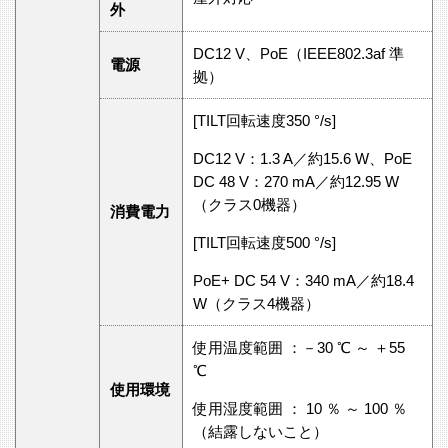
外
DC12 V、PoE（IEEE802.3af 準
電源
拠）
[TILT回転速度350 °/s]
DC12 V：1.3 A／約15.6 W、PoE
DC 48 V：270 mA／約12.95 W
（クラス0機器）
消費電力
[TILT回転速度500 °/s]
PoE+ DC 54 V：340 mA／約18.4
W（クラス4機器）
使用温度範囲 ：－30 ℃ ～ ＋55
℃
使用環境
使用湿度範囲 ： 10 ％ ～ 100 ％
（結露しないこと）