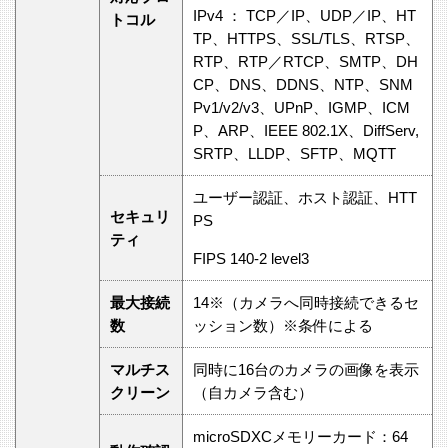
IPv4 ： TCP／IP、UDP／IP、HT
トコル
TP、HTTPS、SSL/TLS、RTSP、
RTP、RTP／RTCP、SMTP、DH
CP、DNS、DDNS、NTP、SNM
Pv1/v2/v3、UPnP、IGMP、ICM
P、ARP、IEEE 802.1X、DiffServ,
SRTP、LLDP、SFTP、MQTT
ユーザー認証、ホスト認証、HTT
セキュリ
PS
ティ
FIPS 140-2 level3
最大接続
14※（カメラへ同時接続できるセ
数
ッション数）※条件による
マルチス
同時に16台のカメラの画像を表⽰
クリーン
（⾃カメラ含む）
microSDXCメモリーカード：64