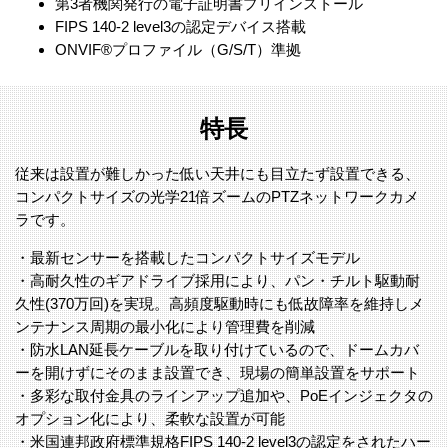
第3者機関発行の電子証明書プリインストール
FIPS 140-2 level3の認定デバイス搭載
ONVIF®プロファイル（G/S/T）準拠
特長
従来は設置が難しかった低い天井にも目立たず設置できる、
コンパクトサイズの光学21倍ズームのPTZネットワークカメ
ラです。
・最新センサーを搭載したコンパクトサイズモデル
・高耐久性のギアドライブ採用により、パン・チルト駆動耐
久性(370万回)を実現。高頻度駆動時にも低故障率を維持しメ
ンテナンス周期の最小化により管理費を削減
・防水LAN延長ケーブルを取り付けているので、ドームカバ
ーを開けずにそのまま設置でき、現場の簡単設置をサポート
・多彩な取付金具のラインアップ追加や、PoEインジェクタの
オプション化により、柔軟な設置が可能
・米国連邦政府標準規格FIPS 140-2 level3の認定をされたハー