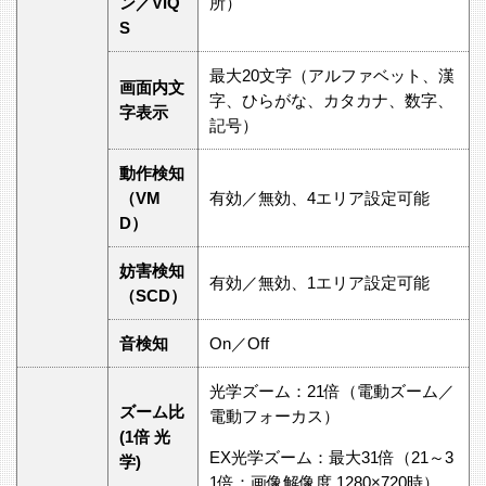
ン／VIQ
所）
S
最大20文字（アルファベット、漢
画面内文
字、ひらがな、カタカナ、数字、
字表示
記号）
動作検知
（VM
有効／無効、4エリア設定可能
D）
妨害検知
有効／無効、1エリア設定可能
（SCD）
音検知
On／Off
光学ズーム：21倍（電動ズーム／
ズーム比
電動フォーカス）
(1倍 光
EX光学ズーム：最大31倍（21～3
学)
1倍：画像解像度 1280×720時）