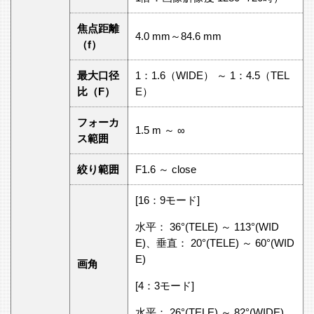
焦点距離
4.0 mm～84.6 mm
（f）
最大口径
1：1.6（WIDE） ～ 1：4.5（TEL
比（F）
E）
フォーカ
1.5 m ～ ∞
ス範囲
絞り範囲
F1.6 ～ close
[16：9モード]
水平： 36°(TELE) ～ 113°(WID
E)、垂直： 20°(TELE) ～ 60°(WID
E)
画角
[4：3モード]
水平： 26°(TELE) ～ 82°(WIDE)、