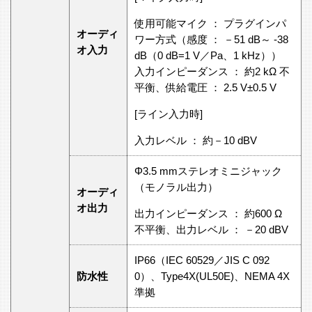
使用可能マイク ： プラグインパ
オーディ
ワー方式（感度 ： －51 dB～ -38
オ入力
dB（0 dB=1 V／Pa、1 kHz））
入力インピーダンス ： 約2 kΩ 不
平衡、供給電圧 ： 2.5 V±0.5 V
[ライン入力時]
入力レベル ： 約－10 dBV
Φ3.5 mmステレオミニジャック
（モノラル出力）
オーディ
オ出力
出力インピーダンス ： 約600 Ω
不平衡、出力レベル ： －20 dBV
IP66（IEC 60529／JIS C 092
防水性
0）、Type4X(UL50E)、NEMA 4X
準拠