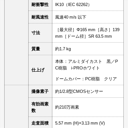
耐衝撃性
IK10（IEC 62262）
耐風速性
風速40 m/s 以下
［最大径］Φ165 mm［高さ］139
寸法
mm［ドーム径］SR 63.5 mm
質量
約1.7 kg
本体：アルミダイカスト 黒／P
C樹脂 i-PROホワイト
仕上げ
ドームカバー：PC樹脂 クリア
撮像素子
約1/2.8型CMOSセンサー
有効画素
約210万画素
数
走査面積
5.57 mm (H)×3.13 mm (V)