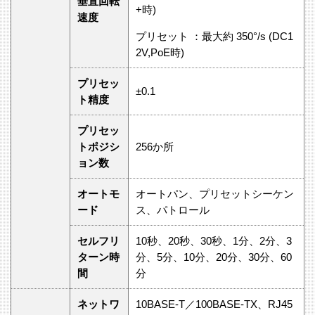
垂直回転
+時)
速度
プリセット ：最大約 350°/s (DC1
2V,PoE時)
プリセッ
±0.1
ト精度
プリセッ
トポジシ
256か所
ョン数
オートモ
オートパン、プリセットシーケン
ード
ス、パトロール
セルフリ
10秒、20秒、30秒、1分、2分、3
ターン時
分、5分、10分、20分、30分、60
間
分
ネットワ
10BASE-T／100BASE-TX、RJ45