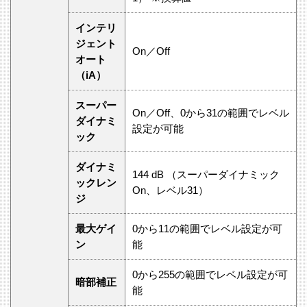
インテリ
ジェント
On／Off
オート
（iA）
スーパー
On／Off、0から31の範囲でレベル
ダイナミ
設定が可能
ック
ダイナミ
144 dB （スーパーダイナミック
ックレン
On、レベル31）
ジ
最大ゲイ
0から11の範囲でレベル設定が可
ン
能
0から255の範囲でレベル設定が可
暗部補正
能