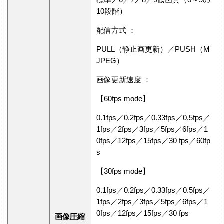
10段階）
配信方式 ：
PULL（静止画更新）／PUSH（M
JPEG）
画像更新速度 ：
【60fps mode】
0.1fps／0.2fps／0.33fps／0.5fps／
1fps／2fps／3fps／5fps／6fps／1
0fps／12fps／15fps／30 fps／60fp
s
【30fps mode】
0.1fps／0.2fps／0.33fps／0.5fps／
1fps／2fps／3fps／5fps／6fps／1
0fps／12fps／15fps／30 fps
画像圧縮