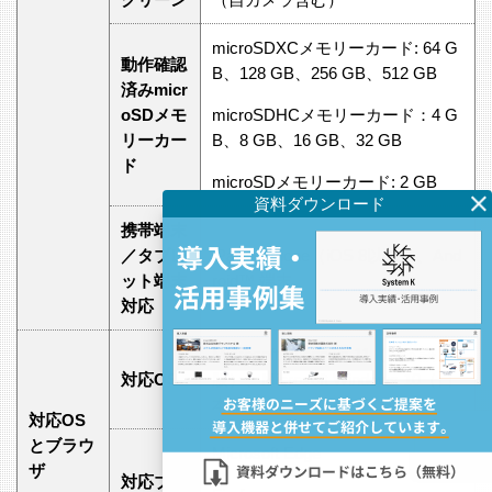
microSDXCメモリーカード: 64 G
動作確認
B、128 GB、256 GB、512 GB
済みmicr
oSDメモ
microSDHCメモリーカード：4 G
リーカー
B、8 GB、16 GB、32 GB
ド
microSDメモリーカード: 2 GB
携帯端末
／タブレ
iPad／iPhone（iOS 8以降）、And
ット端末
roid™ 端末
対応
Microsoft Windows 11（日本語
対応OS
版）、Microsoft Windows 10（日
本語版）
対応OS
とブラウ
Microsoft Edge
ザ
対応ブラ