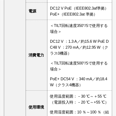
DC12 V PoE（IEEE802.3af準拠）
電源
PoE+（IEEE802.3at 準拠）
＜TILT回転速度350°/Sで使用する
場合＞
DC12 V ：1.3 A／約15.6 W PoE D
C48 V ：270 mA／約12.95 W（ク
ラス0機器）
消費電力
＜TILT回転速度500°/Sで使用する
場合＞
PoE+ DC54 V ：340 mA／約18.4
W（クラス4機器）
使用温度範囲：－30 ℃～＋55 ℃
（電源投入時：－20 ℃～+55 ℃）
使用環境
使用湿度範囲：10 ％～100 ％（結