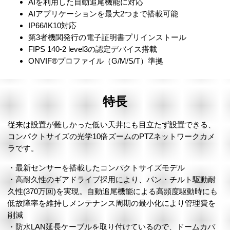
AIを利用した自動追尾機能に対応
AIアプリケーションを最大2つまで搭載可能
IP66/IK10対応
第3者機関発行の電子証明書プリインストール
FIPS 140-2 level3の認定デバイス搭載
ONVIF®プロファイル（G/M/S/T）準拠
特長
従来は設置が難しかった低い天井にも目立たず設置できる、
コンパクトサイズの光学10倍ズームのPTZネットワークカメ
ラです。
・最新センサーを搭載したコンパクトサイズモデル
・高耐久性のギアドライブ採用により、パン・チルト駆動耐
久性(370万回)を実現。自動追尾機能による高頻度駆動時にも
低故障率を維持しメンテナンス周期の最小化により管理費を
削減
・防水LAN延長ケーブルを取り付けているので、ドームカバ