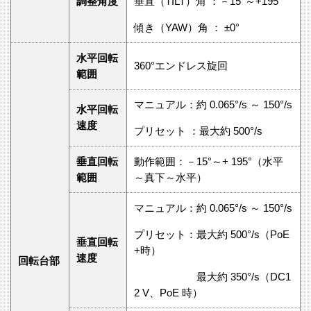
調整角度
垂直（TILT）角 ：－15°～+195°
傾き（YAW）角 ： ±0°
水平回転
360°エンドレス旋回
範囲
マニュアル：約 0.065°/s ～ 150°/s
水平回転
速度
プリセット ：最大約 500°/s
垂直回転
動作範囲：－15°～+ 195°（水平
範囲
～真下～水平）
マニュアル：約 0.065°/s ～ 150°/s
プリセット：最大約 500°/s（PoE
垂直回転
+時）
速度
回転台部
最大約 350°/s（DC1
2 V、PoE 時）