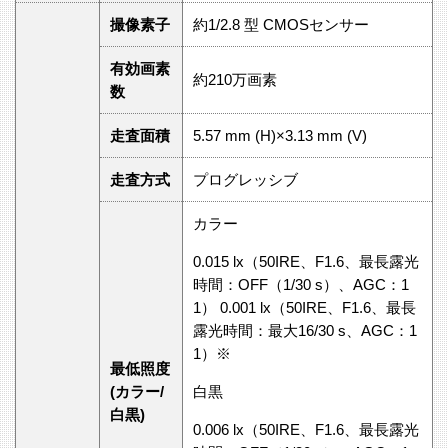
撮像素子
約1/2.8 型 CMOSセンサー
有効画素
約210万画素
数
走査面積
5.57 mm (H)×3.13 mm (V)
走査方式
プログレッシブ
カラー
0.015 lx（50IRE、F1.6、最長露光
時間：OFF（1/30 s）、AGC：1
1） 0.001 lx（50IRE、F1.6、最長
露光時間：最大16/30 s、AGC：1
1）※
最低照度
(カラー/
白黒
白黒)
0.006 lx（50IRE、F1.6、最長露光