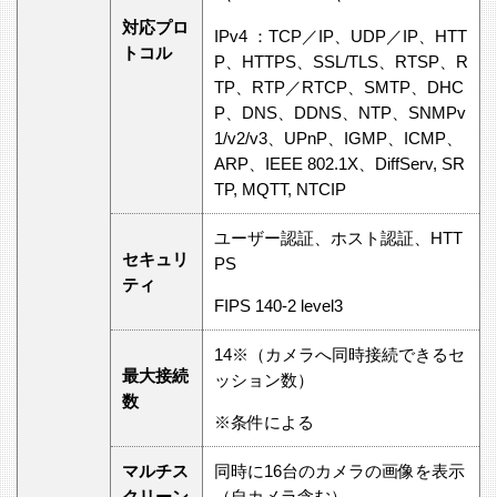
対応プロ
IPv4 ：TCP／IP、UDP／IP、HTT
トコル
P、HTTPS、SSL/TLS、RTSP、R
TP、RTP／RTCP、SMTP、DHC
P、DNS、DDNS、NTP、SNMPv
1/v2/v3、UPnP、IGMP、ICMP、
ARP、IEEE 802.1X、DiffServ, SR
TP, MQTT, NTCIP
ユーザー認証、ホスト認証、HTT
セキュリ
PS
ティ
FIPS 140-2 level3
14※（カメラへ同時接続できるセ
最大接続
ッション数）
数
※条件による
マルチス
同時に16台のカメラの画像を表示
クリーン
（自カメラ含む）