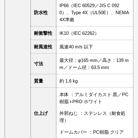
IP66（IEC 60529／JIS C 092
防水性
0）、Type 4X（UL50E）、NEMA
4X準拠
耐衝撃性
IK10（IEC 62262）
耐風速性
風速40 m/s 以下
最大径：φ165 mm／高さ：139 m
寸法
m／ドーム径：63.5 mm
質量
約 1.6 kg
本体 ：アルミダイカスト 黒／PC
樹脂 i-PRO ホワイト
仕上げ
外郭ねじ ：ステンレス（耐食処
理）
ドームカバー ：PC樹脂 クリア