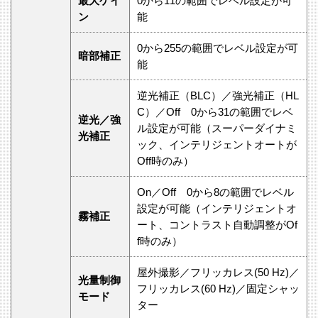
最大ゲイ
0から11の範囲でレベル設定が可
ン
能
0から255の範囲でレベル設定が可
暗部補正
能
逆光補正（BLC）／強光補正（HL
C）／Off 0から31の範囲でレベ
逆光／強
ル設定が可能（スーパーダイナミ
光補正
ック、インテリジェントオートが
Off時のみ）
On／Off 0から8の範囲でレベル
設定が可能（インテリジェントオ
霧補正
ート、コントラスト自動調整がOf
f時のみ）
屋外撮影／フリッカレス(50 Hz)／
光量制御
フリッカレス(60 Hz)／固定シャッ
モード
ター