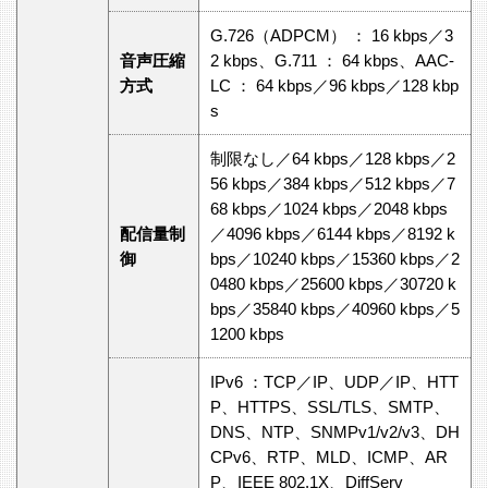
G.726（ADPCM） ： 16 kbps／3
音声圧縮
2 kbps、G.711 ： 64 kbps、AAC-
方式
LC ： 64 kbps／96 kbps／128 kbp
s
制限なし／64 kbps／128 kbps／2
56 kbps／384 kbps／512 kbps／7
68 kbps／1024 kbps／2048 kbps
配信量制
／4096 kbps／6144 kbps／8192 k
御
bps／10240 kbps／15360 kbps／2
0480 kbps／25600 kbps／30720 k
bps／35840 kbps／40960 kbps／5
1200 kbps
IPv6 ：TCP／IP、UDP／IP、HTT
P、HTTPS、SSL/TLS、SMTP、
DNS、NTP、SNMPv1/v2/v3、DH
CPv6、RTP、MLD、ICMP、AR
P、IEEE 802.1X、DiffServ