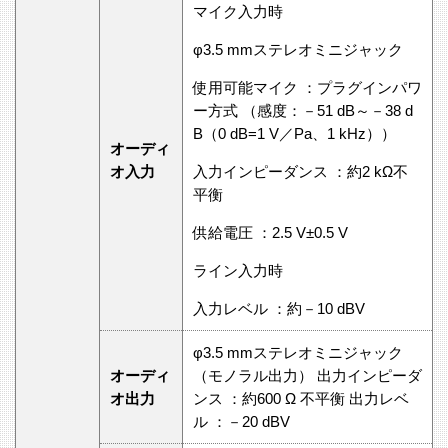
マイク入力時
φ3.5 mmステレオミニジャック
使用可能マイク ：プラグインパワ
ー方式 （感度：－51 dB～－38 d
B（0 dB=1 V／Pa、1 kHz））
オーディ
オ入力
入力インピーダンス ：約2 kΩ不
平衡
供給電圧 ：2.5 V±0.5 V
ライン入力時
入力レベル ：約－10 dBV
φ3.5 mmステレオミニジャック
オーディ
（モノラル出力） 出力インピーダ
オ出力
ンス ：約600 Ω 不平衡 出力レベ
ル ：－20 dBV