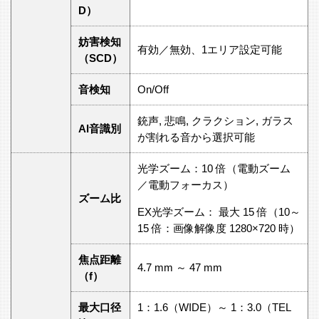
D）
妨害検知
有効／無効、1エリア設定可能
（SCD）
音検知
On/Off
銃声, 悲鳴, クラクション, ガラス
AI音識別
が割れる音から選択可能
光学ズーム：10 倍（電動ズーム
／電動フォーカス）
ズーム比
EX光学ズーム： 最大 15 倍（10～
15 倍：画像解像度 1280×720 時）
焦点距離
4.7 mm ～ 47 mm
（f）
最大口径
1：1.6（WIDE）～ 1：3.0（TEL