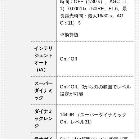
時間：OFF（1/30 s）、AGC：1
1） 0.0004 lx（50IRE、F1.6、最
長露光時間：最大16/30 s、AG
C：11）※
※換算値
インテリ
ジェント
On／Off
オート
（iA）
スーパー
On／Off、0から31の範囲でレベル
ダイナミ
設定が可能
ック
ダイナミ
144 dB （スーパーダイナミック
ックレン
On、レベル31）
ジ