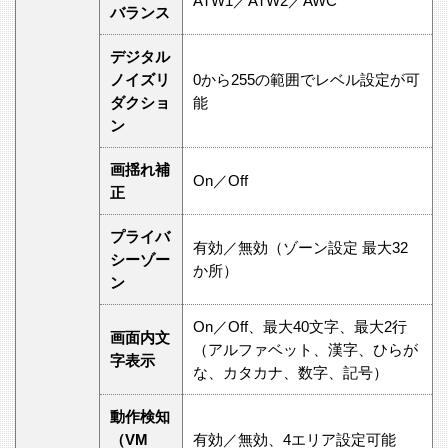
ATW1／ATW2／AWC
バランス
デジタル
ノイズリ
0から255の範囲でレベル設定が可
ダクショ
能
ン
画揺れ補
On／Off
正
プライバ
有効／無効（ゾーン設定 最大32
シーゾー
か所）
ン
On／Off、最大40文字、最大2行
画面内文
（アルファベット、漢字、ひらが
字表示
な、カタカナ、数字、記号）
動作検知
（VM
有効／無効、4エリア設定可能