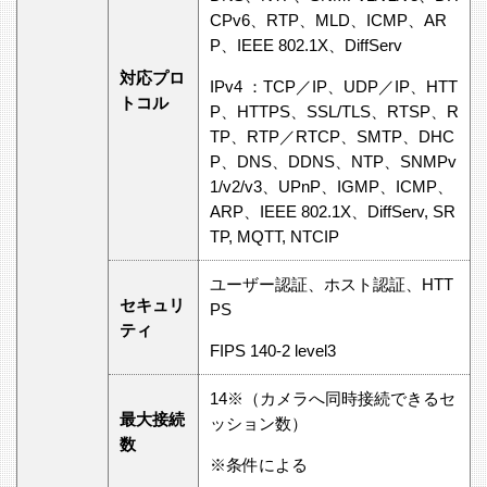
CPv6、RTP、MLD、ICMP、AR
P、IEEE 802.1X、DiffServ
対応プロ
IPv4 ：TCP／IP、UDP／IP、HTT
トコル
P、HTTPS、SSL/TLS、RTSP、R
TP、RTP／RTCP、SMTP、DHC
P、DNS、DDNS、NTP、SNMPv
1/v2/v3、UPnP、IGMP、ICMP、
ARP、IEEE 802.1X、DiffServ, SR
TP, MQTT, NTCIP
ユーザー認証、ホスト認証、HTT
セキュリ
PS
ティ
FIPS 140-2 level3
14※（カメラへ同時接続できるセ
最大接続
ッション数）
数
※条件による