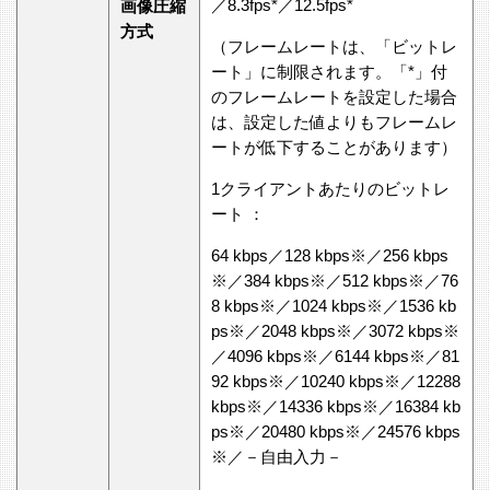
／8.3fps*／12.5fps*
画像圧縮
方式
（フレームレートは、「ビットレ
ート」に制限されます。「*」付
のフレームレートを設定した場合
は、設定した値よりもフレームレ
ートが低下することがあります）
1クライアントあたりのビットレ
ート ：
64 kbps／128 kbps※／256 kbps
※／384 kbps※／512 kbps※／76
8 kbps※／1024 kbps※／1536 kb
ps※／2048 kbps※／3072 kbps※
／4096 kbps※／6144 kbps※／81
92 kbps※／10240 kbps※／12288
kbps※／14336 kbps※／16384 kb
ps※／20480 kbps※／24576 kbps
※／－自由入力－