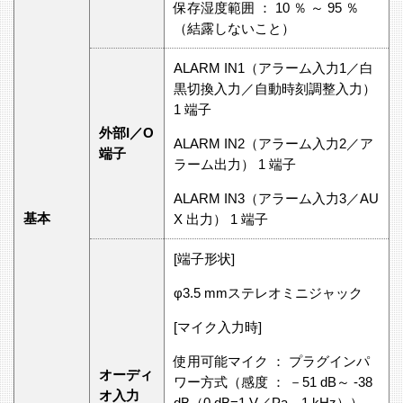
保存湿度範囲 ： 10 ％ ～ 95 ％
（結露しないこと）
ALARM IN1（アラーム入力1／白
黒切換入力／自動時刻調整入力）
1 端子
外部I／O
ALARM IN2（アラーム入力2／ア
端子
ラーム出力） 1 端子
ALARM IN3（アラーム入力3／AU
基本
X 出力） 1 端子
[端子形状]
φ3.5 mmステレオミニジャック
[マイク入力時]
使用可能マイク ： プラグインパ
オーディ
ワー方式（感度 ： －51 dB～ -38
オ入力
dB（0 dB=1 V／Pa、1 kHz））