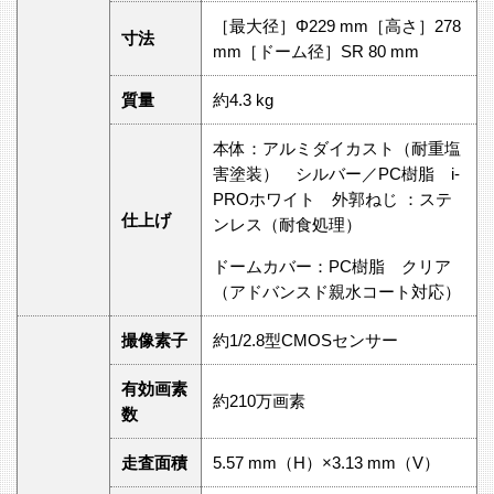
［最大径］Φ229 mm［高さ］278
寸法
mm［ドーム径］SR 80 mm
質量
約4.3 kg
本体：アルミダイカスト（耐重塩
害塗装） シルバー／PC樹脂 i-
PROホワイト 外郭ねじ ：ステ
仕上げ
ンレス（耐食処理）
ドームカバー：PC樹脂 クリア
（アドバンスド親水コート対応）
撮像素子
約1/2.8型CMOSセンサー
有効画素
約210万画素
数
走査面積
5.57 mm（H）×3.13 mm（V）