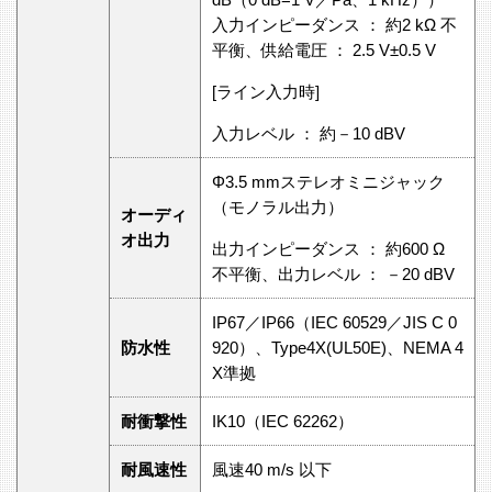
入力インピーダンス ： 約2 kΩ 不
平衡、供給電圧 ： 2.5 V±0.5 V
[ライン入力時]
入力レベル ： 約－10 dBV
Φ3.5 mmステレオミニジャック
（モノラル出力）
オーディ
オ出力
出力インピーダンス ： 約600 Ω
不平衡、出力レベル ： －20 dBV
IP67／IP66（IEC 60529／JIS C 0
防水性
920）、Type4X(UL50E)、NEMA 4
X準拠
耐衝撃性
IK10（IEC 62262）
耐風速性
風速40 m/s 以下