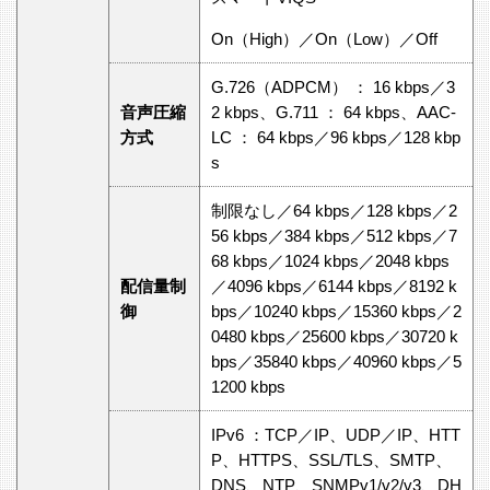
On（High）／On（Low）／Off
G.726（ADPCM） ： 16 kbps／3
音声圧縮
2 kbps、G.711 ： 64 kbps、AAC-
方式
LC ： 64 kbps／96 kbps／128 kbp
s
制限なし／64 kbps／128 kbps／2
56 kbps／384 kbps／512 kbps／7
68 kbps／1024 kbps／2048 kbps
配信量制
／4096 kbps／6144 kbps／8192 k
御
bps／10240 kbps／15360 kbps／2
0480 kbps／25600 kbps／30720 k
bps／35840 kbps／40960 kbps／5
1200 kbps
IPv6 ：TCP／IP、UDP／IP、HTT
P、HTTPS、SSL/TLS、SMTP、
DNS、NTP、SNMPv1/v2/v3、DH