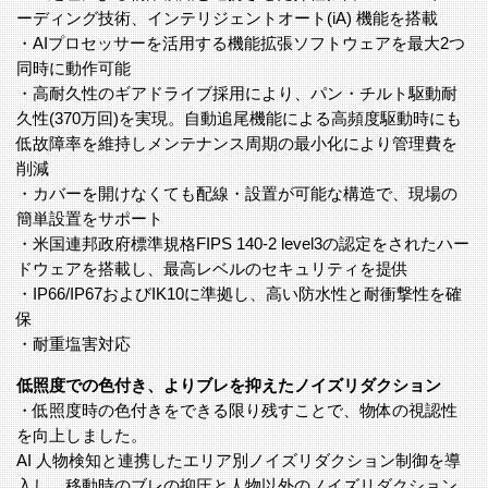
ーディング技術、インテリジェントオート(iA) 機能を搭載
・AIプロセッサーを活用する機能拡張ソフトウェアを最大2つ
同時に動作可能
・高耐久性のギアドライブ採用により、パン・チルト駆動耐
久性(370万回)を実現。自動追尾機能による高頻度駆動時にも
低故障率を維持しメンテナンス周期の最小化により管理費を
削減
・カバーを開けなくても配線・設置が可能な構造で、現場の
簡単設置をサポート
・米国連邦政府標準規格FIPS 140-2 level3の認定をされたハー
ドウェアを搭載し、最高レベルのセキュリティを提供
・IP66/IP67およびIK10に準拠し、高い防水性と耐衝撃性を確
保
・耐重塩害対応
低照度での色付き、よりブレを抑えたノイズリダクション
・低照度時の色付きをできる限り残すことで、物体の視認性
を向上しました。
AI 人物検知と連携したエリア別ノイズリダクション制御を導
入し、移動時のブレの抑圧と人物以外のノイズリダクション