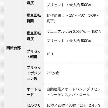
速度
プリセット ：最大約 500°/s
垂直回転
動作範囲 ：－15°～+90°（水平～
範囲
真下）
マニュアル：約 0.065°/s ～ 150°/s
垂直回転
速度
プリセット ：最大約 500°/s
回転台部
プリセッ
±0.1
ト精度
プリセッ
トポジシ
256か所
ョン数
オートモ
自動追尾／オートパン／プリセッ
ード
トシーケンス／パトロール
セルフリ
10秒／20秒／30秒／1分／2分／3