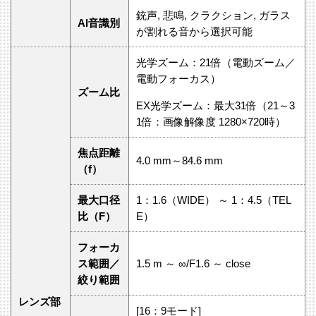
銃声, 悲鳴, クラクション, ガラス
AI音識別
が割れる音から選択可能
光学ズーム：21倍（電動ズーム／
電動フォーカス）
ズーム比
EX光学ズーム：最大31倍（21～3
1倍：画像解像度 1280×720時）
焦点距離
4.0 mm～84.6 mm
（f）
最大口径
1：1.6（WIDE） ～ 1：4.5（TEL
比（F）
E）
フォーカ
ス範囲／
1.5 m ～ ∞/F1.6 ～ close
絞り範囲
レンズ部
[16：9モード]