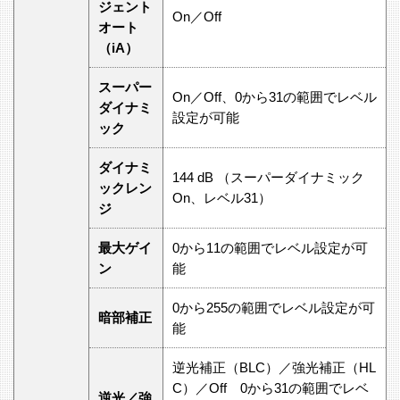
ジェント
On／Off
オート
（iA）
スーパー
On／Off、0から31の範囲でレベル
ダイナミ
設定が可能
ック
ダイナミ
144 dB （スーパーダイナミック
ックレン
On、レベル31）
ジ
最大ゲイ
0から11の範囲でレベル設定が可
ン
能
0から255の範囲でレベル設定が可
暗部補正
能
逆光補正（BLC）／強光補正（HL
C）／Off 0から31の範囲でレベ
逆光／強