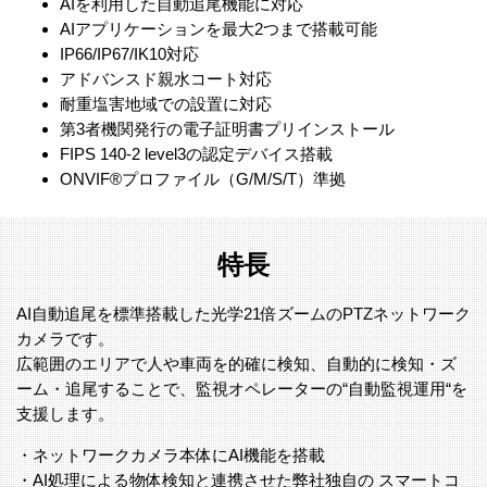
AIを利用した自動追尾機能に対応
AIアプリケーションを最大2つまで搭載可能
IP66/IP67/IK10対応
アドバンスド親水コート対応
耐重塩害地域での設置に対応
第3者機関発行の電子証明書プリインストール
FIPS 140-2 level3の認定デバイス搭載
ONVIF®プロファイル（G/M/S/T）準拠
特長
AI自動追尾を標準搭載した光学21倍ズームのPTZネットワーク
カメラです。
広範囲のエリアで人や車両を的確に検知、自動的に検知・ズ
ーム・追尾することで、監視オペレーターの“自動監視運用“を
支援します。
・ネットワークカメラ本体にAI機能を搭載
・AI処理による物体検知と連携させた弊社独自の スマートコ