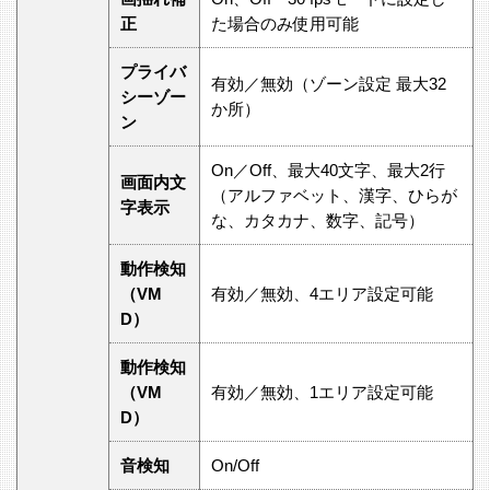
正
た場合のみ使用可能
プライバ
有効／無効（ゾーン設定 最大32
シーゾー
か所）
ン
On／Off、最大40文字、最大2行
画面内文
（アルファベット、漢字、ひらが
字表示
な、カタカナ、数字、記号）
動作検知
（VM
有効／無効、4エリア設定可能
D）
動作検知
（VM
有効／無効、1エリア設定可能
D）
音検知
On/Off