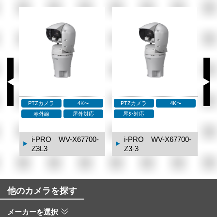
PTZカメラ
4K〜
PTZカメラ
4K〜
応
赤外線
屋外対応
屋外対応
2M
1-
i-PRO WV-X67700-
i-PRO WV-X67700-
Z3L3
Z3-3
他のカメラを探す
メーカーを選択