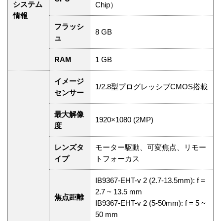
システム
Chip）
情報
フラッシ
8 GB
ュ
RAM
1 GB
イメージ
1/2.8型プログレッシブCMOS搭載
センサー
最大解像
1920×1080 (2MP)
度
レンズタ
モーター駆動、可変焦点、リモー
イプ
トフォーカス
IB9367-EHT-v 2 (2.7-13.5mm): f =
2.7 ~ 13.5 mm
焦点距離
IB9367-EHT-v 2 (5-50mm): f = 5 ~
50 mm