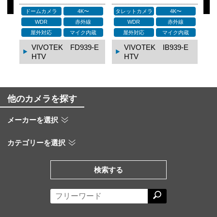
ドームカメラ
4K〜
タレットカメラ
4K〜
タ
WDR
赤外線
WDR
赤外線
蔵
屋外対応
マイク内蔵
屋外対応
マイク内蔵
HT
VIVOTEK FD939-E
VIVOTEK IB939-E
HTV
HTV
他のカメラを探す
メーカーを選択
カテゴリーを選択
検索する