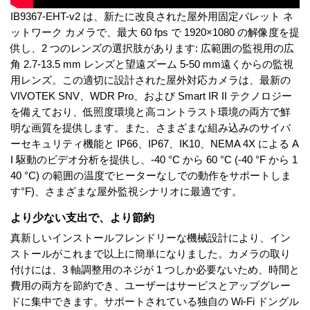
IB9367-EHT-v2 は、新たに改良された屋外用固定バレット ネ
ットワーク カメラで、最大 60 fps で 1920×1080 の解像度を提
供し、2 つのレンズの選択肢があります: 広範囲の監視用の広
角 2.7-13.5 mm レンズと望遠ズーム 5-50 mm遠くからの監視
用レンズ。この適切に設計された屋外対応カメラは、最新の
VIVOTEK SNV、WDR Pro、および Smart IR II テクノロジー
を備えており、低照度環境と高コントラスト環境の両方で鮮
明な画質を提供します。また、さまざまな組み込みのサイバ
ーセキュリティ機能と IP66、IP67、IK10、NEMA 4X による A
I 駆動のビデオ分析を提供し、-40 °C から 60 °C (-40 °F から 1
40 °C) の範囲の温度でヒーターなしでの動作をサポートしま
す°F)、さまざまな屋外監視シナリオに最適です。
より少ない支出で、より節約
真新しいインストールフレンドリーな機械設計により、イン
ストールがこれまで以上に簡単になりました。カメラの取り
付けには、3 軸調整用のネジが 1 つしか必要ないため、時間と
費用の両方を節約でき、ユーザーはサービスとアップグレー
ドに集中できます。サポートされている独自の Wi-Fi ドングル