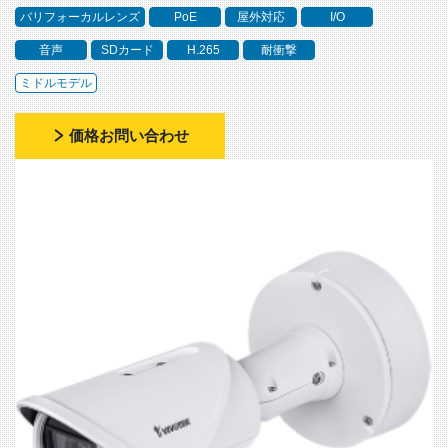
バリフォーカルレンズ
PoE
屋外対応
I/O
音声
SDカード
H.265
耐衝撃
ミドルモデル
価格お問い合わせ