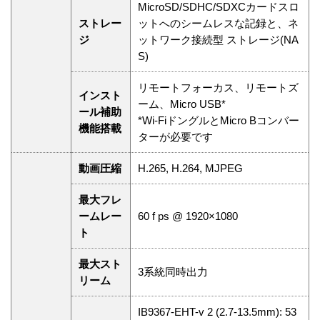
MicroSD/SDHC/SDXCカードスロ
ストレー
ットへのシームレスな記録と、ネ
ジ
ットワーク接続型 ストレージ(NA
S)
リモートフォーカス、リモートズ
インスト
ーム、Micro USB*
ール補助
*Wi-FiドングルとMicro Bコンバー
機能搭載
ターが必要です
動画圧縮
H.265, H.264, MJPEG
最大フレ
ームレー
60 f ps @ 1920×1080
ト
最大スト
3系統同時出力
リーム
IB9367-EHT-v 2 (2.7-13.5mm): 53