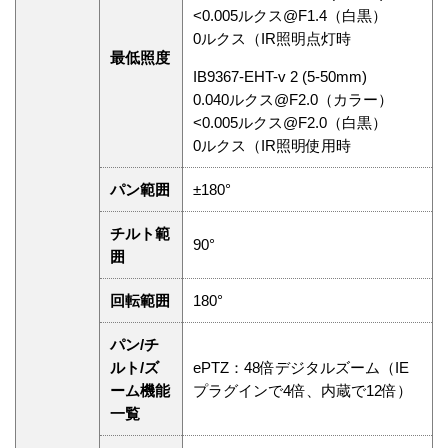
<0.005ルクス@F1.4（白黒）
0ルクス（IR照明点灯時
最低照度
IB9367-EHT-v 2 (5-50mm)
0.040ルクス@F2.0（カラー）
<0.005ルクス@F2.0（白黒）
0ルクス（IR照明使用時
パン範囲
±180°
チルト範
90°
囲
回転範囲
180°
パン/チ
ルト/ズ
ePTZ：48倍デジタルズーム（IE
ーム機能
プラグインで4倍、内蔵で12倍）
一覧