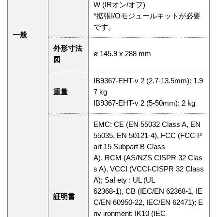
W (IRオン/オフ)
*拡張I/Oモジュールキットが必要
です。
一般
外形寸法
ø 145.9 x 288 mm
図
IB9367-EHT-v 2 (2.7-13.5mm): 1.9
重量
7 kg
IB9367-EHT-v 2 (5-50mm): 2 kg
EMC: CE (EN 55032 Class A, EN
55035, EN 50121-4), FCC (FCC P
art 15 Subpart B Class
A), RCM (AS/NZS CISPR 32 Clas
s A), VCCI (VCCI-CISPR 32 Class
A); Saf ety : UL (UL
62368-1), CB (IEC/EN 62368-1, IE
証明書
C/EN 60950-22, IEC/EN 62471); E
nv ironment: IK10 (IEC