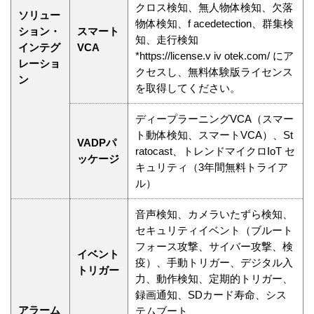
クロス検知、無人物体検知、欠落
ソリュー
物体検知、f acedetection、群集検
ション・
スマート
知、走行検知
インテグ
VCA
*https://license.v iv otek.com/ にア
レーショ
クセスし、無料体験版ライセンス
ン
を取得してください。
ディープラーニングVCA（スマー
ト動体検知、スマートVCA）、St
VADPパ
ratocast、トレンドマイクロIoT セ
ッケージ
キュリティ（3年間無料トライア
ル）
音声検知、カメラいたずら検知、
セキュリティイベント（ブルート
フォース攻撃、サイバー攻撃、検
イベント
疫）、手動トリガー、デジタル入
トリガー
力、動作検知、定期的トリガー、
録画通知、SDカード寿命、シス
アラーム
テムブート