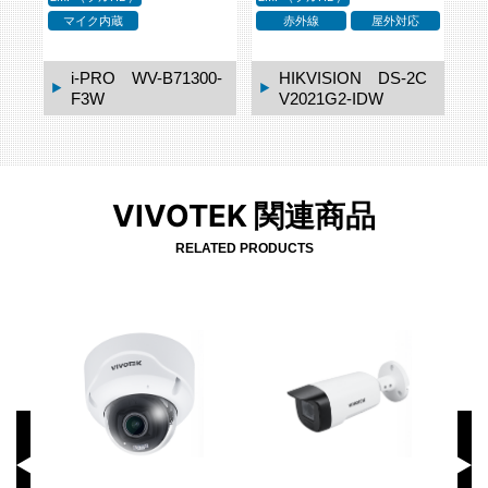
応
マイク内蔵
赤外線
屋外対応
i-PRO WV-B71300-
HIKVISION DS-2C
F3W
V2021G2-IDW
VIVOTEK 関連商品
RELATED PRODUCTS