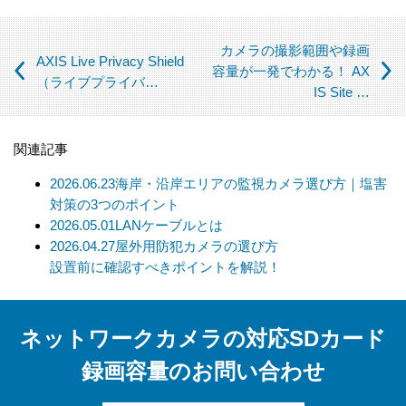
られている場合
（この場合においても、適切な社内手続を経て行います）
カメラの撮影範囲や録画
AXIS Live Privacy Shield
【個人情報の取扱いを委託する場合について】
容量が一発でわかる！ AX
（ライブプライバ…
IS Site …
当社は、利用目的の達成に必要な範囲内において個人情報の取
扱いを第三者に委託する場合があります。この場合、法令及び
当社の基準に従って委託先を選定し、機密保持契約を締結しま
関連記事
す。委託先に対しては個人情報の適切な取扱いを監督指導しま
す。
2026.06.23
海岸・沿岸エリアの監視カメラ選び方｜塩害
対策の3つのポイント
【個人情報の開示等の請求について】
2026.05.01
LANケーブルとは
当社は、開示対象個人情報の「利用目的の通知」「開示」「訂
2026.04.27
屋外用防犯カメラの選び方
正、追加、削除」「利用又は提供の拒否」の請求に応じており
設置前に確認すべきポイントを解説！
ます。
上記事項を請求される場合は、当社「個人情報窓口」までお知
らせください。
ネットワークカメラの対応SDカード
【個人情報提供の任意性及びその結果について】
録画容量のお問い合わせ
当社への個人情報の提供については本人の任意です。ただし、