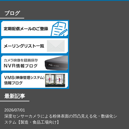
－個人情報に関するお問合せ先－
〒060-0807 北海道札幌市北区北7条西4丁目1番地2 KDX札幌ビル
ブログ
7F
株式会社システム・ケイ 「個人情報窓口」
TEL：011-299-4416
個人情報保護管理者：管理本部 駒場 諭
最新記事
2026/07/01
深度センサーカメラによる粉体表面の凹凸見える化・数値化シ
ステム【製造・食品工場向け】