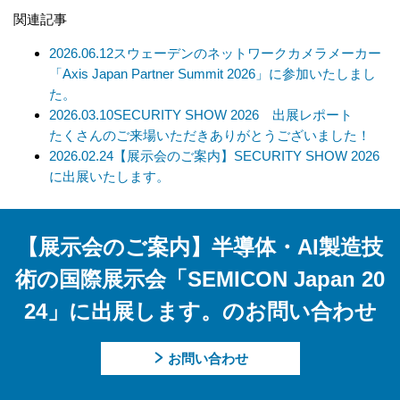
当社の基準に従って委託先を選定し、機密保持契約を締結しま
関連記事
す。委託先に対しては個人情報の適切な取扱いを監督指導しま
す。
2026.06.12
スウェーデンのネットワークカメラメーカー
「Axis Japan Partner Summit 2026」に参加いたしまし
【個人情報の開示等の請求について】
た。
当社は、開示対象個人情報の「利用目的の通知」「開示」「訂
2026.03.10
SECURITY SHOW 2026 出展レポート
正、追加、削除」「利用又は提供の拒否」の請求に応じており
たくさんのご来場いただきありがとうございました！
ます。
2026.02.24
【展示会のご案内】SECURITY SHOW 2026
上記事項を請求される場合は、当社「個人情報窓口」までお知
に出展いたします。
らせください。
【個人情報提供の任意性及びその結果について】
【展示会のご案内】半導体・AI製造技
当社への個人情報の提供については本人の任意です。ただし、
術の国際展示会「SEMICON Japan 20
提供頂けない個人情報の種類によっては、【個人情報の利用目
的】に記載した業務ができない場合があります。
24」に出展します。のお問い合わせ
【個人情報に関するお問合せ先】
お問い合わせ
「開示等のご請求」「苦情・お問合せ」「個人情報保護方針」
に関するお問合せは下記の窓口にお願いします。