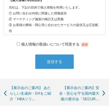
【個人情報の利用目的】
当社は、下記の目的で個人情報を利用いたします。
① お問い合わせ内容に関連した情報提供
② マーケティング施策の検討又は実施
③ お客様の興味・関心等に合わせたサービスの提供又は広告配
信
【個人情報の第三者への提供について】
個人情報の取扱いについて同意する
必須
当社は、下記の場合を除いて個人情報を第三者に提供すること
はありません。
① 本人の同意がある場合
② 法令に基づく場合
③ 個人情報の保護に関する法律及びJISQ：15001によって認め
られている場合
（この場合においても、適切な社内手続を経て行います）
【展示会のご案内】 あた
【展示会のご案内】安
【個人情報の取扱いを委託する場合について】
らしい生成AI・DXをご紹
全・安心を守る国内最大
介「HBAソリ…
級の展示会「SECUR…
当社は、利用目的の達成に必要な範囲内において個人情報の取
扱いを第三者に委託する場合があります。この場合、法令及び