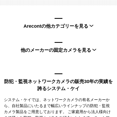
Arecontの他カテゴリーを見る
Arecont全方位カメラ
Arecontレンズ
他のメーカーの固定カメラを見る
AXIS固定カメラ
VIVOTEK固定カメラ
Canon固定カメラ
i-PRO固定カメラ
Hanwha Vision固定カメラ
Honeywell固定カメラ
防犯・監視ネットワークカメラの販売30年の実績を
SK-Camera固定カメラ
Panasonic固定カメラ
誇るシステム・ケイ
MOBOTIX固定カメラ
Avigilon固定カメラ
ACTi固定カメラ
HIKVISION固定カメラ
システム・ケイでは、ネットワークカメラの有名メーカーか
ら、自社製品にいたるまで幅広いラインナップの防犯・監視
カメラ製品をご用意しております。 ご家庭用から法人様向け