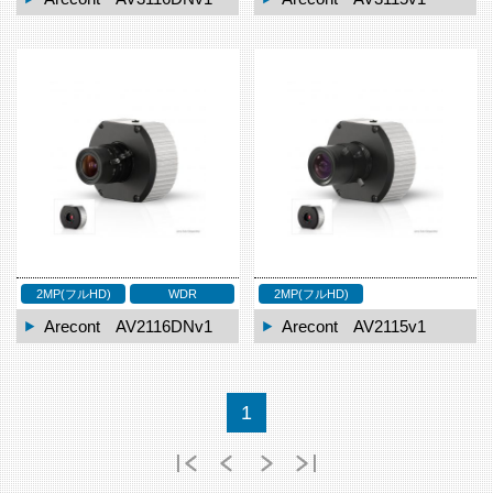
2MP(フルHD)
WDR
2MP(フルHD)
Arecont AV2116DNv1
Arecont AV2115v1
1