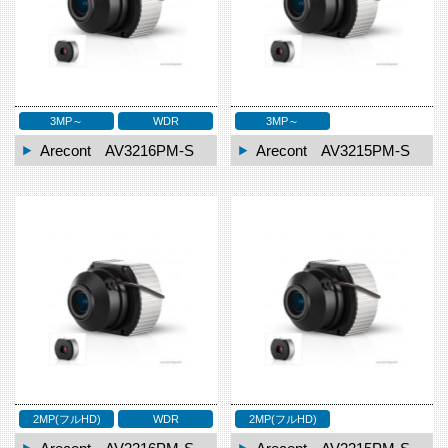
3MP～
WDR
3MP～
Arecont AV3216PM-S
Arecont AV3215PM-S
2MP(フルHD)
WDR
2MP(フルHD)