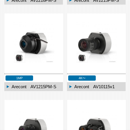
Arecont AV2216PM-S
Arecont AV2215PM-S
1MP
4K〜
Arecont AV1215PM-S
Arecont AV10115v1