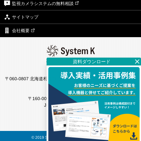
監視カメラシステムの無料相談
サイトマップ
会社概要
株式会社システム・ケイ
本社
〒060-0807 北海道札幌市北区北7条西4丁目1番地2 KDX札幌ビル7
F
東京支社
〒160-0022 東京都新宿区新宿4丁目1番6号
JR新宿ミライナタワー18F
© 2019 System K Corp. All Rights Reserved.