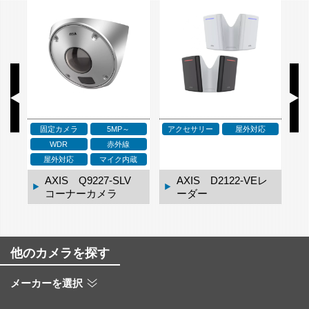
固定カメラ
5MP～
アクセサリー
屋外対応
ア
WDR
赤外線
ネ
屋外対応
マイク内蔵
ドー
AXIS Q9227-SLV
AXIS D2122-VEレ
コーナーカメラ
ーダー
他のカメラを探す
メーカーを選択