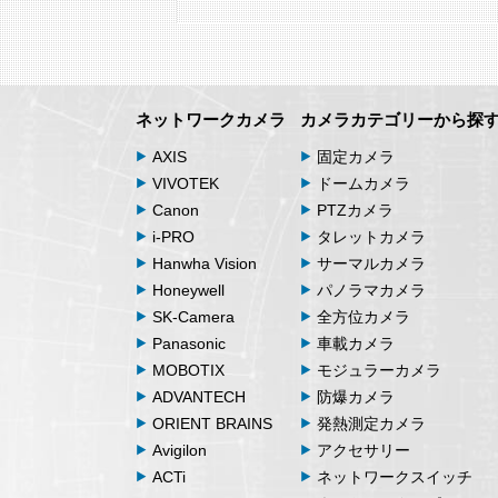
ネットワークカメラ
カメラカテゴリーから探
AXIS
固定カメラ
VIVOTEK
ドームカメラ
Canon
PTZカメラ
i-PRO
タレットカメラ
Hanwha Vision
サーマルカメラ
Honeywell
パノラマカメラ
SK-Camera
全方位カメラ
Panasonic
車載カメラ
MOBOTIX
モジュラーカメラ
ADVANTECH
防爆カメラ
ORIENT BRAINS
発熱測定カメラ
Avigilon
アクセサリー
ACTi
ネットワークスイッチ