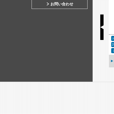
お問い合わせ
アクセサリー
固定カメラ
2MP（フルHD）
赤外線
ア
AXIS TP1807-E ウ
ェザーシールド
AXIS M1075-L Mk II
ボックスカメラ