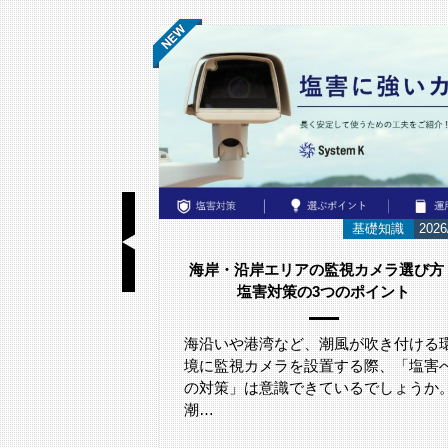
基礎知識
2026/06/23
お知らせ
2026
視カメラ選び方｜
スウェーデンのネットワークカメラメ
のポイント
カー
「Axis Japan Partner Summit 2026
参加いたしました。
が吹き付ける環
る際、「塩害へ
るでしょうか。
2026年5月29日(金)に、グランドニッコ
東京台場にて開催されたアクシスコミ
ニケーションズ株式会社主催「A…