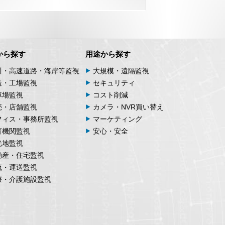
から探す
用途から探す
川・高速道路・海岸等監視
大規模・遠隔監視
造・工場監視
セキュリティ
車場監視
コスト削減
売・店舗監視
カメラ・NVR買い替え
フィス・事務所監視
マーケティング
育機関監視
安心・安全
光地監視
動産・住宅監視
流・運送監視
療・介護施設監視