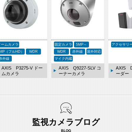
ドームカメラ
固定カメラ
5MP～
アクセサリ
2MP（フルHD）
WDR
WDR
赤外線
屋外対応
赤外線
マイク内蔵
AXIS P3275-V ドー
AXIS Q9227-SLV コ
AXIS 
ムカメラ
ーナーカメラ
ーダー
監視カメラブログ
BLOG