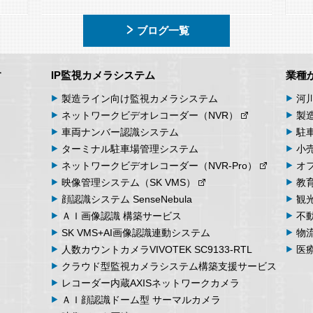
ブログ一覧
す
IP監視カメラシステム
業種
製造ライン向け
監視カメラシステム
河
ネットワーク
ビデオ
レコーダー
（NVR）
製
車両
ナンバー
認識
システム
駐
ターミナル
駐車場
管理
システム
小
ネットワーク
ビデオ
レコーダー
（NVR-Pro）
オ
映像管理
システム
（SK VMS）
教
顔認識システム
SenseNebula
観
ＡＩ画像認識
構築サービス
不
SK VMS+AI画像認識
連動システム
物
人数カウント
カメラ
VIVOTEK SC9133-RTL
医
クラウド型監視カメラシステム
構築支援サービス
レコーダー内蔵
AXIS
ネットワークカメラ
ＡＩ顔認識ドーム型
サーマルカメラ