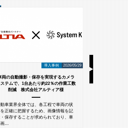
i-PRO
2026/05/19
i-PROとは
LA
こんにちは！ ネットワーク監視カメラと
こんにちは！ 
AI画像認識システムのシステム・ケイで
AI画像認識シ
す。 今回は監視カメラや映像解析シス…
す。 今回は、L