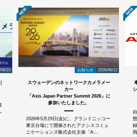
/06/12
導入事例
2026/05/29
ー
車両の自動撮影・保存を実現するカメラ
システムで、1台あたり約22％の作業工数
」に
削減 株式会社アルティア様
自動車業界全体では、各工程で車両の状
ー
態を正確に把握するため、画像情報を記
ュ
録・保存することが求められており、車
両画…