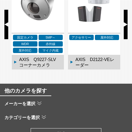
固定カメラ
5MP～
アクセサリー
屋外対応
ア
WDR
赤外線
ネ
屋外対応
マイク内蔵
ドー
AXIS Q9227-SLV
AXIS D2122-VEレ
コーナーカメラ
ーダー
他のカメラを探す
メーカーを選択
カテゴリーを選択