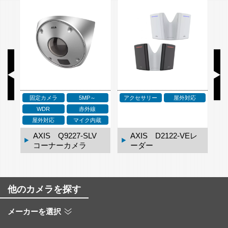
固定カメラ
5MP～
アクセサリー
屋外対応
ア
WDR
赤外線
ネ
屋外対応
マイク内蔵
ドー
AXIS Q9227-SLV
AXIS D2122-VEレ
コーナーカメラ
ーダー
他のカメラを探す
メーカーを選択